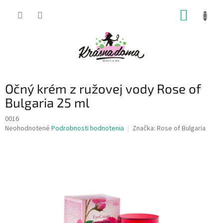
Prejsť
NÁKUP
na
obsah
KOŠÍK
Očný krém z ružovej vody Rose of
Bulgaria 25 ml
0016
Priemerné
Neohodnotené
Podrobnosti hodnotenia
Značka:
Rose of Bulgaria
hodnotenie
produktu
je
0,0
z
5
hviezdičiek.