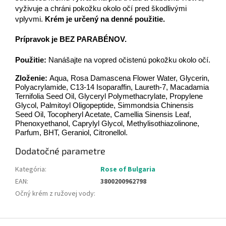
vyživuje a chráni pokožku okolo očí pred škodlivými
vplyvmi.
Krém je určený na denné použitie.
Prípravok je BEZ PARABÉNOV.
Použitie:
Nanášajte na vopred očistenú pokožku okolo očí.
Zloženie:
Aqua, Rosa Damascena Flower Water, Glycerin,
Polyacrylamide, C13-14 Isoparaffin, Laureth-7, Macadamia
Ternifolia Seed Oil, Glyceryl Polymethacrylate, Propylene
Glycol, Palmitoyl Oligopeptide, Simmondsia Chinensis
Seed Oil, Tocopheryl Acetate, Camellia Sinensis Leaf,
Phenoxyethanol, Caprylyl Glycol, Methylisothiazolinone,
Parfum, BHT, Geraniol, Citronellol.
Dodatočné parametre
Kategória
:
Rose of Bulgaria
EAN
:
3800200962798
Očný krém z ružovej vody
:
Z