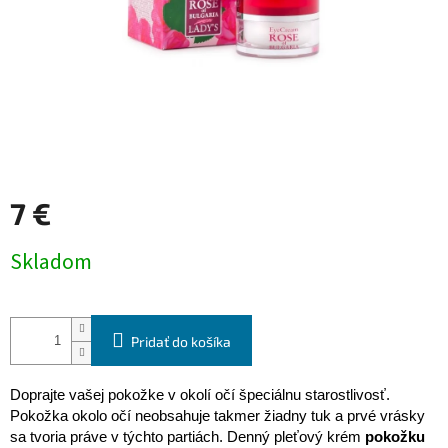
7 €
Jednotková
Skladom
cena:
Pridať do košíka
Doprajte vašej pokožke v okolí očí špeciálnu starostlivosť.
Pokožka okolo očí neobsahuje takmer žiadny tuk a prvé vrásky
sa tvoria práve v týchto partiách. Denný pleťový krém
pokožku