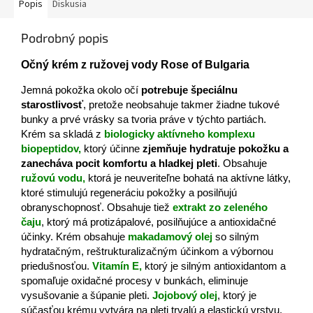
Popis
Diskusia
Podrobný popis
Očný krém z ružovej vody Rose of Bulgaria
Jemná pokožka okolo očí
potrebuje špeciálnu
starostlivosť
, pretože neobsahuje takmer žiadne tukové
bunky a prvé vrásky sa tvoria práve v týchto partiách.
Krém sa skladá z
biologicky aktívneho komplexu
biopeptidov,
ktorý účinne
zjemňuje hydratuje pokožku a
zanecháva pocit komfortu a hladkej pleti
. Obsahuje
ružovú vodu,
ktorá je neuveriteľne bohatá na aktívne látky,
ktoré stimulujú regeneráciu pokožky a posilňujú
obranyschopnosť. Obsahuje tiež
extrakt zo zeleného
čaju
, ktorý má protizápalové, posilňujúce a antioxidačné
účinky. Krém obsahuje
makadamový olej
so silným
hydratačným, reštrukturalizačným účinkom a výbornou
priedušnosťou.
Vitamín E,
ktorý je silným antioxidantom a
spomaľuje oxidačné procesy v bunkách, eliminuje
vysušovanie a šúpanie pleti.
Jojobový olej
, ktorý je
súčasťou krému vytvára na pleti trvalú a elastickú vrstvu,