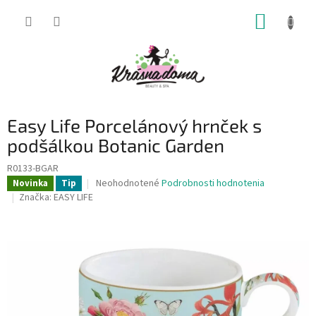
Prejsť
NÁKUP
na
obsah
KOŠÍK
Easy Life Porcelánový hrnček s
podšálkou Botanic Garden
R0133-BGAR
Priemerné
Neohodnotené
Podrobnosti hodnotenia
Novinka
Tip
hodnotenie
Značka:
EASY LIFE
produktu
je
0,0
z
5
hviezdičiek.