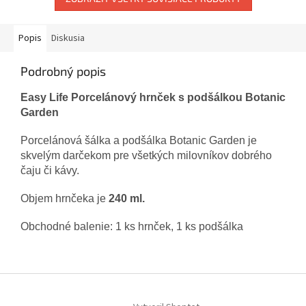
Popis
Diskusia
Podrobný popis
Easy Life Porcelánový hrnček s podšálkou Botanic
Garden
Porcelánová šálka a podšálka Botanic Garden je
skvelým darčekom pre všetkých milovníkov dobrého
čaju či kávy.
Objem hrnčeka je
240 ml.
Obchodné balenie: 1 ks hrnček, 1 ks podšálka
Z
á