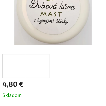
4,80 €
Jednotková
Skladom
cena: