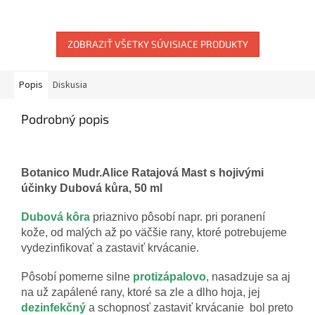
ZOBRAZIŤ VŠETKY SÚVISIACE PRODUKTY
Popis
Diskusia
Podrobný popis
Botanico Mudr.Alice Ratajová Mast s hojivými
účinky Dubová kůra, 50 ml
Dubová kôra
priaznivo pôsobí napr. pri poranení
kože, od malých až po väčšie rany, ktoré potrebujeme
vydezinfikovať a zastaviť krvácanie.
Pôsobí pomerne silne
protizápalovo
, nasadzuje sa aj
na už zapálené rany, ktoré sa zle a dlho hoja, jej
dezinfekčný
a schopnosť zastaviť krvácanie bol preto