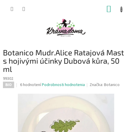
Prejsť
NÁKUP
na
obsah
KOŠÍK
Botanico Mudr.Alice Ratajová Mast
s hojivými účinky Dubová kůra, 50
ml
99302
Priemerné
6 hodnotení
Podrobnosti hodnotenia
Značka:
Botanico
BIO
hodnotenie
produktu
je
4,2
z
5
hviezdičiek.