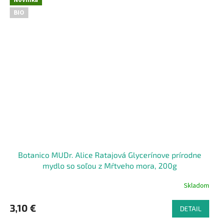
Novinka
BIO
Botanico MUDr. Alice Ratajová Glycerínove prírodne
mydlo so soľou z Mŕtveho mora, 200g
Skladom
3,10 €
DETAIL