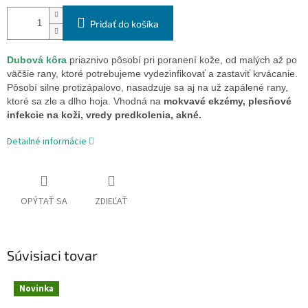
Pridať do košíka
Dubová kôra
priaznivo pôsobí pri poranení kože, od malých až po
väčšie rany, ktoré potrebujeme vydezinfikovať a zastaviť krvácanie.
Pôsobí silne protizápalovo, nasadzuje sa aj na už zapálené rany,
ktoré sa zle a dlho hoja. Vhodná na
mokvavé ekzémy, plesňové
infekcie na koži, vredy predkolenia, akné.
Detailné informácie
OPÝTAŤ SA
ZDIEĽAŤ
Súvisiaci tovar
Novinka