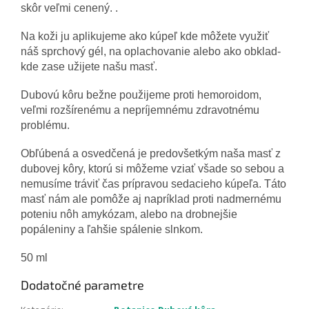
skôr veľmi cenený. .
Na koži ju aplikujeme ako kúpeľ kde môžete využiť
náš sprchový gél, na oplachovanie alebo ako obklad-
kde zase užijete našu masť.
Dubovú kôru bežne použijeme proti hemoroidom,
veľmi rozšírenému a nepríjemnému zdravotnému
problému.
Obľúbená a osvedčená je predovšetkým naša masť z
dubovej kôry, ktorú si môžeme vziať všade so sebou a
nemusíme tráviť čas prípravou sedacieho kúpeľa. Táto
masť nám ale pomôže aj napríklad proti nadmernému
poteniu nôh amykózam, alebo na drobnejšie
popáleniny a ľahšie spálenie slnkom.
50 ml
Dodatočné parametre