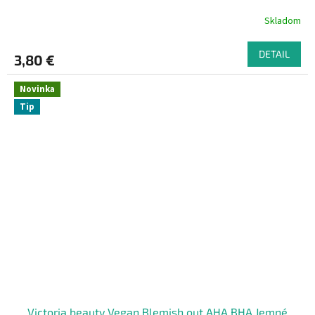
Skladom
DETAIL
3,80 €
Novinka
Tip
Victoria beauty Vegan Blemish out AHA BHA Jemné