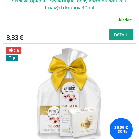
Skincyclopedia Presvetľujúci očný krém na redukciu
tmavých kruhov 30 ml
Skladom
DETAIL
8,33 €
Akcia
Tip
36,90 €
–30 %