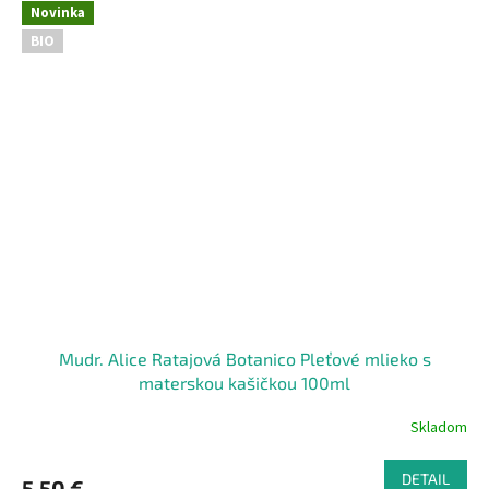
Novinka
BIO
Mudr. Alice Ratajová Botanico Pleťové mlieko s
materskou kašičkou 100ml
Skladom
DETAIL
5,50 €