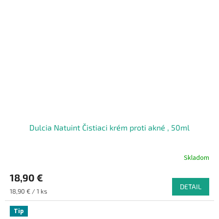
Dulcia Natuint Čistiaci krém proti akné , 50ml
Skladom
18,90 €
DETAIL
Jednotková
18,90 € / 1 ks
cena:
Tip