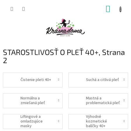
Prejsť
NÁKUP
na
obsah
KOŠÍK
STAROSTLIVOSŤ O PLEŤ 40+
, Strana
2
Čistenie pleti 40+
Suchá a citlivá pleť
Normálna a
Mastná a
zmiešaná pleť
problematická pleť
Liftingové a
Výhodné
omladzujúce
kozmetické
masky
balíčky 40+