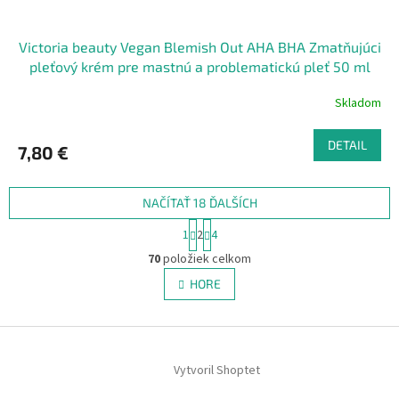
Victoria beauty Vegan Blemish Out AHA BHA Zmatňujúci
pleťový krém pre mastnú a problematickú pleť 50 ml
Skladom
DETAIL
7,80 €
NAČÍTAŤ 18 ĎALŠÍCH
S
1
2
4
t
O
r
70
položiek celkom
v
á
l
HORE
n
á
k
d
o
v
Z
a
a
c
á
n
i
Vytvoril Shoptet
p
i
e
ä
e