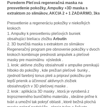
Purederm Pleťová regeneračná maska na
presvetlenie pokožky, Ampulky +3D maska s
extraktom zo slimákov, AKCIA 2 + 1 ZADARMO, 3ks
Presvetlenie a regeneráciu pokožky v niekoľkých
krokoch
1. Ampulky k presvetleniu pleťových buniek
obsahujúci bieliacu zložku
Arbutín
2. 3D buničitá maska s extraktom zo slimákov
Regeneračný program pre obnovenie pokožky v dvoch
krokoch kombinuje prednosti ampuliek a pleťové
masky pre maximálnu výsledok .
1. krok: aktívne zložky obsiahnuté v ampulke prenikajú
hlboko do pokožky , kde prežiari pleťové bunky ,
zjednotí farebný tonus pleti a pripraví pokožku pre
lepší prienik a účinnosť aktívnych zložiek
obsiahnutých v 3D pleťovej maske .
2. krok : aplikácia 3D masky , ktorá je vyrobená z
trojrozmerného buničitého materiálu , ideálne priľne k
tvári a umožní tak pokryť oblasti , ktoré bežná plochá