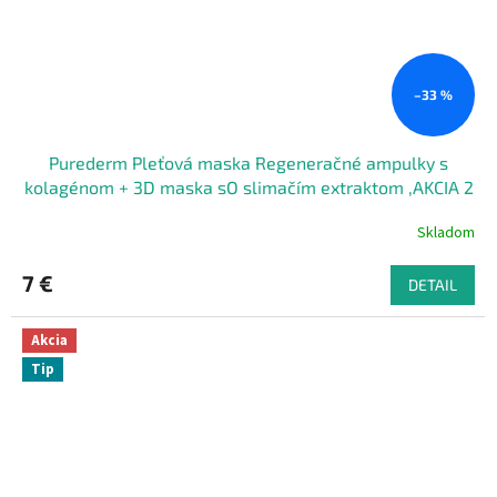
–33 %
Purederm Pleťová maska Regeneračné ampulky s
kolagénom + 3D maska sO slimačím extraktom ,AKCIA 2
+ 1 ZADARMO
Skladom
7 €
DETAIL
Akcia
Tip