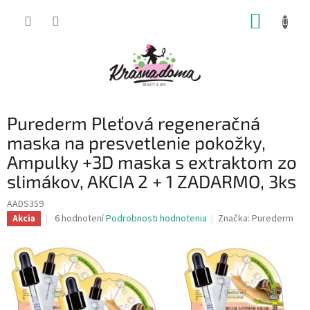
Prejsť
NÁKUP
na
obsah
KOŠÍK
Purederm Pleťová regeneračná
maska na presvetlenie pokožky,
Ampulky +3D maska s extraktom zo
slimákov, AKCIA 2 + 1 ZADARMO, 3ks
AADS359
Priemerné
6 hodnotení
Podrobnosti hodnotenia
Značka:
Purederm
Akcia
hodnotenie
produktu
je
4,8
z
5
hviezdičiek.