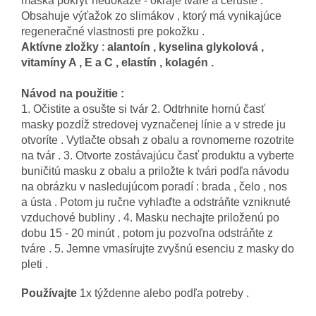
maska pokryť nedokáže - okraje tváre a čeľuste .
Obsahuje výťažok zo slimákov , ktorý má vynikajúce
regeneračné vlastnosti pre pokožku .
Aktívne zložky
:
alantoín , kyselina glykolová ,
vitamíny A , E a C , elastín , kolagén .
Návod na použitie :
1. Očistite a osušte si tvár 2. Odtrhnite hornú časť
masky pozdĺž stredovej vyznačenej línie a v strede ju
otvoríte . Vytlačte obsah z obalu a rovnomerne rozotrite
na tvár . 3. Otvorte zostávajúcu časť produktu a vyberte
buničitú masku z obalu a priložte k tvári podľa návodu
na obrázku v nasledujúcom poradí : brada , čelo , nos
a ústa . Potom ju ručne vyhlaďte a odstráňte vzniknuté
vzduchové bubliny . 4. Masku nechajte priloženú po
dobu 15 - 20 minút , potom ju pozvoľna odstráňte z
tváre . 5. Jemne vmasírujte zvyšnú esenciu z masky do
pleti .
Používajte
1x týždenne alebo podľa potreby .