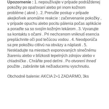
Upozornenie :
1. nepoužívajte v prípade podráždenej
pokožky po opaľovaní alebo pri inom kožnom
probléme ( akné ) . 2. Prerušte postup v prípade
akejkoľvek anomálne reakcie : začervenanie pokožky ,
v prípade opuchu alebo pocitu pálenia počas aplikácie
a poraďte sa so svojím kožným lekárom . 3. Vyvarujte
sa kontaktu s očami . Pri nechcenom vniknutí esencia
prepláchnite oči pod tečúcou vodou . 4. Neodporúča
sa pre pokožku citlivú na obväzy a náplasti . 5.
Neskladujte na miestach exponovaných slnečnému
žiareniu alebo v blízkosti tepelných zdrojov alebo v
chladničke . Chráňte pred deťmi . Po otvorení ihneď
použite , zabránite tak nežiaducemu vyschnutiu.
Obchodné balenie: AKCIA 2+1 ZADARMO, 3ks