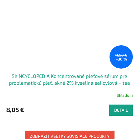
11,50 €
–30 %
SKINCYCLOPÉDIA Koncentrované pleťové sérum pre
problematickú pleť, akné 2% kyselina salicylová + tea
tree olej 30 ml
Skladom
8,05 €
DETAIL
ZOBRAZIŤ VŠETKY SÚVISIACE PRODUKTY