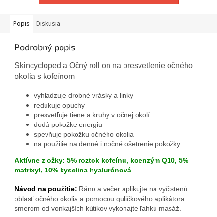
Popis
Diskusia
Podrobný popis
Skincyclopedia Očný roll on na presvetlenie očného
okolia s kofeínom
vyhladzuje drobné vrásky a linky
redukuje opuchy
presvetľuje tiene a kruhy v očnej okolí
dodá pokožke energiu
spevňuje pokožku očného okolia
na použitie na denné i nočné ošetrenie pokožky
Aktívne zložky: 5% roztok kofeínu, koenzým Q10, 5%
matrixyl, 10% kyselina hyalurónová
Návod na použitie:
Ráno a večer aplikujte na vyčistenú
oblasť očného okolia a pomocou guličkového aplikátora
smerom od vonkajších kútikov vykonajte ľahkú masáž.