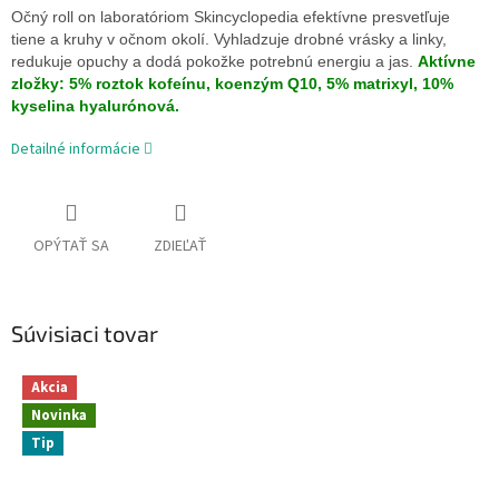
Očný roll on laboratóriom Skincyclopedia efektívne presvetľuje
tiene a kruhy v očnom okolí. Vyhladzuje drobné vrásky a linky,
redukuje opuchy a dodá pokožke potrebnú energiu a jas.
Aktívne
zložky: 5% roztok kofeínu, koenzým Q10, 5% matrixyl, 10%
kyselina hyalurónová.
Detailné informácie
OPÝTAŤ SA
ZDIEĽAŤ
Súvisiaci tovar
Akcia
Novinka
Tip