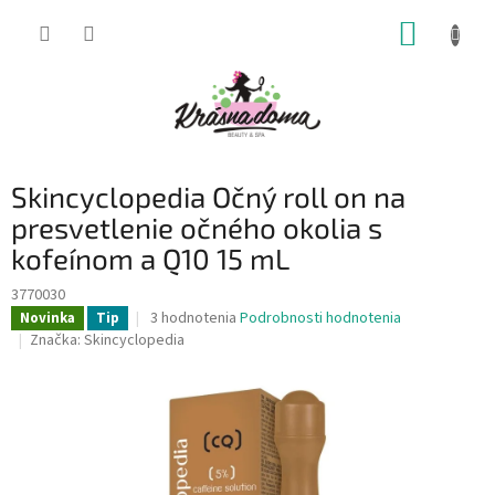
Prejsť
NÁKUP
na
obsah
KOŠÍK
Skincyclopedia Očný roll on na
presvetlenie očného okolia s
kofeínom a Q10 15 mL
3770030
Priemerné
3 hodnotenia
Podrobnosti hodnotenia
Novinka
Tip
hodnotenie
Značka:
Skincyclopedia
produktu
je
5,0
z
5
hviezdičiek.