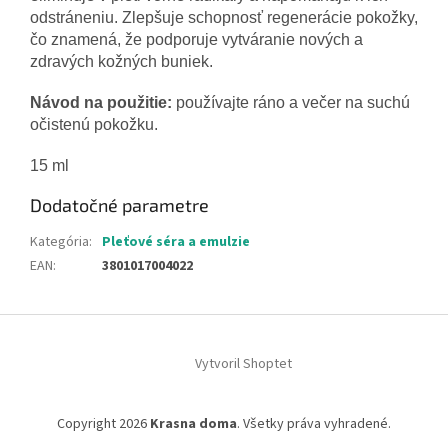
odstráneniu. Zlepšuje schopnosť regenerácie pokožky,
čo znamená, že podporuje vytváranie nových a
zdravých kožných buniek.
Návod na použitie:
používajte ráno a večer na suchú
očistenú pokožku.
15 ml
Dodatočné parametre
Kategória
:
Pleťové séra a emulzie
EAN
:
3801017004022
Z
á
Vytvoril Shoptet
p
ä
t
Copyright 2026
Krasna doma
. Všetky práva vyhradené.
i