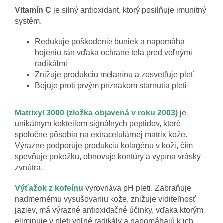
Vitamín C
je silný antioxidant, ktorý posilňuje imunitný
systém.
Redukuje poškodenie buniek a napomáha
hojeniu rán vďaka ochrane tela pred voľnými
radikálmi
Znižuje produkciu melanínu a zosvetľuje pleť
Bojuje proti prvým príznakom starnutia pleti
Matrixyl 3000 (zložka objavená v roku 2003)
je
unikátnym kokteilom signálnych peptidov, ktoré
spoločne pôsobia na extracelulárnej matrix kože.
Výrazne podporuje produkciu kolagénu v koži, čím
spevňuje pokožku, obnovuje kontúry a vypína vrásky
zvnútra.
Výťažok z kofeínu
vyrovnáva pH pleti. Zabraňuje
nadmernému vysušovaniu kože, znižuje viditeľnosť
jaziev, má výrazné antioxidačné účinky, vďaka ktorým
eliminuje v pleti voľné radikály a napomáhajú k ich