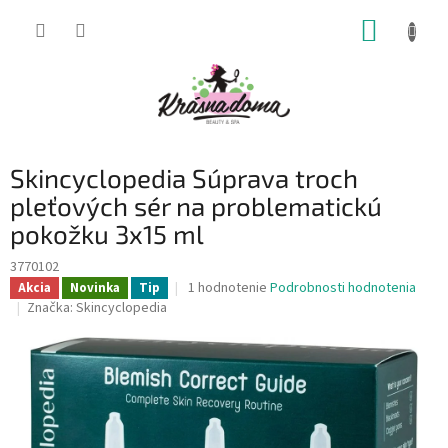
Prejsť
NÁKUP
na
obsah
KOŠÍK
Skincyclopedia Súprava troch
pleťových sér na problematickú
pokožku 3x15 ml
3770102
Priemerné
1 hodnotenie
Podrobnosti hodnotenia
Akcia
Novinka
Tip
hodnotenie
Značka:
Skincyclopedia
produktu
je
5,0
z
5
hviezdičiek.