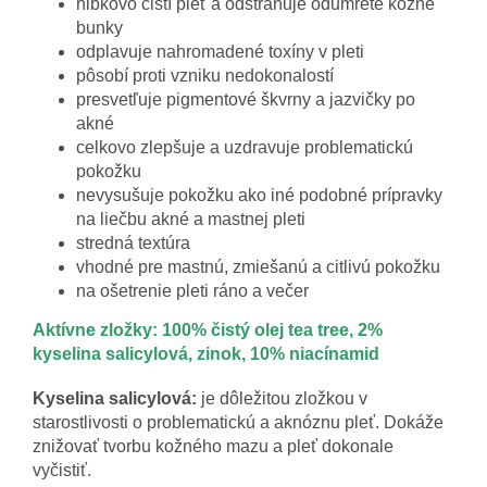
hĺbkovo čistí pleť a odstraňuje odumreté kožné
bunky
odplavuje nahromadené toxíny v pleti
pôsobí proti vzniku nedokonalostí
presvetľuje pigmentové škvrny a jazvičky po
akné
celkovo zlepšuje a uzdravuje problematickú
pokožku
nevysušuje pokožku ako iné podobné prípravky
na liečbu akné a mastnej pleti
stredná textúra
vhodné pre mastnú, zmiešanú a citlivú pokožku
na ošetrenie pleti ráno a večer
Aktívne zložky: 100% čistý olej tea tree, 2%
kyselina salicylová, zinok, 10% niacínamid
Kyselina salicylová:
je dôležitou zložkou v
starostlivosti o problematickú a aknóznu pleť. Dokáže
znižovať tvorbu kožného mazu a pleť dokonale
vyčistiť.