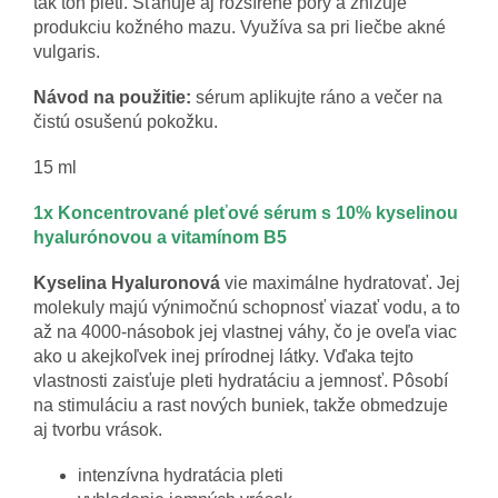
tak tón pleti. Sťahuje aj rozšírené póry a znižuje
produkciu kožného mazu. Využíva sa pri liečbe akné
vulgaris.
Návod na použitie:
sérum aplikujte ráno a večer na
čistú osušenú pokožku.
15 ml
1x Koncentrované pleťové sérum s 10% kyselinou
hyalurónovou a vitamínom B5
Kyselina Hyaluronová
vie maximálne hydratovať. Jej
molekuly majú výnimočnú schopnosť viazať vodu, a to
až na 4000-násobok jej vlastnej váhy, čo je oveľa viac
ako u akejkoľvek inej prírodnej látky. Vďaka tejto
vlastnosti zaisťuje pleti hydratáciu a jemnosť. Pôsobí
na stimuláciu a rast nových buniek, takže obmedzuje
aj tvorbu vrások.
intenzívna hydratácia pleti