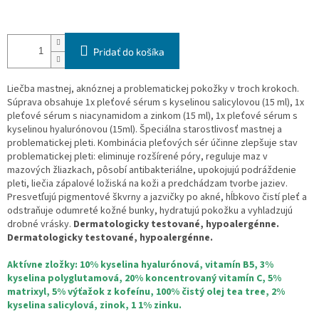
Pridať do košíka
Liečba mastnej, aknóznej a problematickej pokožky v troch krokoch.
Súprava obsahuje 1x pleťové sérum s kyselinou salicylovou (15 ml), 1x
pleťové sérum s niacynamidom a zinkom (15 ml), 1x pleťové sérum s
kyselinou hyalurónovou (15ml). Špeciálna starostlivosť mastnej a
problematickej pleti. Kombinácia pleťových sér účinne zlepšuje stav
problematickej pleti: eliminuje rozšírené póry, reguluje maz v
mazových žliazkach, pôsobí antibakteriálne, upokojujú podráždenie
pleti, liečia zápalové ložiská na koži a predchádzam tvorbe jaziev.
Presvetľujú pigmentové škvrny a jazvičky po akné, hĺbkovo čistí pleť a
odstraňuje odumreté kožné bunky, hydratujú pokožku a vyhladzujú
drobné vrásky.
Dermatologicky testované, hypoalergénne.
Dermatologicky testované, hypoalergénne.
Aktívne zložky: 10% kyselina hyalurónová, vitamín B5, 3%
kyselina polyglutamová, 20% koncentrovaný vitamín C, 5%
matrixyl, 5% výťažok z kofeínu, 100% čistý olej tea tree, 2%
kyselina salicylová, zinok, 1 1% zinku.