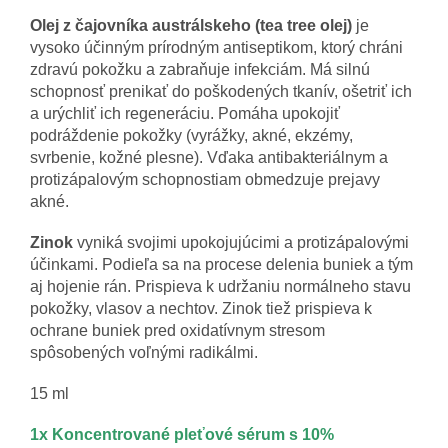
Olej z čajovníka austrálskeho (tea tree olej)
je
vysoko účinným prírodným antiseptikom, ktorý chráni
zdravú pokožku a zabraňuje infekciám. Má silnú
schopnosť prenikať do poškodených tkanív, ošetriť ich
a urýchliť ich regeneráciu. Pomáha upokojiť
podráždenie pokožky (vyrážky, akné, ekzémy,
svrbenie, kožné plesne). Vďaka antibakteriálnym a
protizápalovým schopnostiam obmedzuje prejavy
akné.
Zinok
vyniká svojimi upokojujúcimi a protizápalovými
účinkami. Podieľa sa na procese delenia buniek a tým
aj hojenie rán. Prispieva k udržaniu normálneho stavu
pokožky, vlasov a nechtov. Zinok tiež prispieva k
ochrane buniek pred oxidatívnym stresom
spôsobených voľnými radikálmi.
15 ml
1x Koncentrované pleťové sérum s 10%