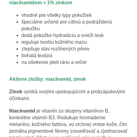
niacínamidom + 1% zinkom
vhodné pre všetky typy pokožiek
špeciálne určené pre citlivú a podráždenú
pokožku
dodá pokožke hydratáciu a svieži lesk
reguluje tvorbu kožného mazu
zlepšuje stav rozšírených pórov
bohatá textúra
na ošetrenie pleti ráno a večer
Aktívne zložky: niacínamid, zinok
Zinok
vyniká svojimi upokojujúcimi a protizápalovými
účinkami.
Niacinamid
je vitamín zo skupiny vitamínov B,
konkrétne vitamín B3. Redukuje hromadenie
melanínu, kožného farbiva, vo vrchnej vrstve kože, čím
pomáha pigmentové škvrny zosvetľovať a zjednocovať