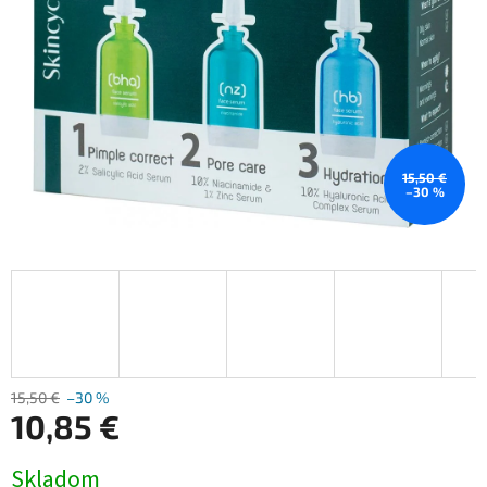
15,50 €
–30 %
15,50 €
–30 %
10,85 €
Jednotková
Skladom
cena: