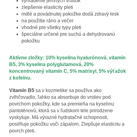
vyhladenie jemných vrások
zlepšenie elasticity pleti
mdlé a povädnutej pokožke dodá zdravý lesk
na použitie ráno a večer
vhodné pre všetky typy pleti
špeciálne určené pre suchú a dehydrovanú
pokožku
Aktívne zložky: 10% kyselina hyalurónová, vitamín
B5, 3% kyselina polyglutamová, 20%
koncentrovaný vitamín C, 5% matrixyl, 5% výťažok
z kofeínu.
Vitamín B5
sa v kozmetike sa používa ako
zvlhčovadlo, ľahko sa absorbuje do vrstiev pod
povrchom pokožky, kde sa premieňa na kyselinu
pantoténovú, ktorá sa v ľudskom tele prirodzene
vyskytuje. Má výrazné hydratačné schopnosti,
posilňuje pokožku voči zápalom. Zlepšuje elasticitu a
povrch pleti.