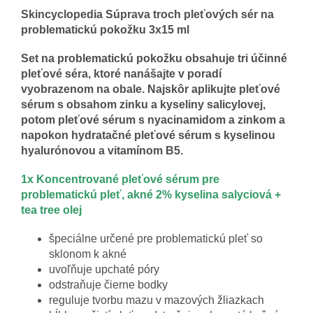
Skincyclopedia Súprava troch pleťových sér na
problematickú pokožku 3x15 ml
Set na problematickú pokožku obsahuje tri účinné
pleťové séra, ktoré nanášajte v poradí
vyobrazenom na obale. Najskôr aplikujte pleťové
sérum s obsahom zinku a kyseliny salicylovej,
potom pleťové sérum s nyacinamidom a zinkom a
napokon hydratačné pleťové sérum s kyselinou
hyalurónovou a vitamínom B5.
1x Koncentrované pleťové sérum pre
problematickú pleť, akné 2% kyselina salyciová +
tea tree olej
špeciálne určené pre problematickú pleť so
sklonom k akné
uvoľňuje upchaté póry
odstraňuje čierne bodky
reguluje tvorbu mazu v mazových žliazkach