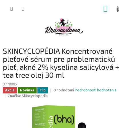
Prejsť
NÁKUP
na
obsah
KOŠÍK
SKINCYCLOPÉDIA Koncentrované
pleťové sérum pre problematickú
pleť, akné 2% kyselina salicylová +
tea tree olej 30 ml
3770005
Priemerné
9 hodnotení
Podrobnosti hodnotenia
Akcia
Novinka
Tip
hodnotenie
Značka:
Skincyclopedia
produktu
je
3,9
z
5
hviezdičiek.