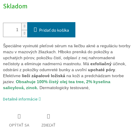
Jednotková
Skladom
cena:
Pridať do košíka
Špeciálne vyvinuté pleťové sérum na liečbu akné a reguláciu tvorby
mazu v mazových žliazkach. Hlboko preniká do pokožky a
upchatých pórov, pokožku čistí, odplaví z nej nahromadené
nečistoty a eliminuje nadmernú mastnotu. Má
exfoliačný
účinok,
odstráni z pokožky odumreté bunky a uvoľní
upchaté póry
.
Efektívne
lieči zápalové ložiská
na koži a predchádzam tvorbe
jaziev.
Obsahuje 100% čistý olej tea tree, 2% kyselina
salicylová, zinok.
Dermatologicky testované,
Detailné informácie
OPÝTAŤ SA
ZDIEĽAŤ