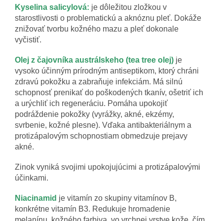
Kyselina salicylová:
je dôležitou zložkou v
starostlivosti o problematickú a aknóznu pleť. Dokáže
znižovať tvorbu kožného mazu a pleť dokonale
vyčistiť.
Olej z čajovníka austrálskeho (tea tree olej)
je
vysoko účinným prírodným antiseptikom, ktorý chráni
zdravú pokožku a zabraňuje infekciám. Má silnú
schopnosť prenikať do poškodených tkanív, ošetriť ich
a urýchliť ich regeneráciu. Pomáha upokojiť
podráždenie pokožky (vyrážky, akné, ekzémy,
svrbenie, kožné plesne). Vďaka antibakteriálnym a
protizápalovým schopnostiam obmedzuje prejavy
akné.
Zinok vyniká svojimi upokojujúcimi a protizápalovými
účinkami.
Niacinamid
je vitamín zo skupiny vitamínov B,
konkrétne vitamín B3. Redukuje hromadenie
melanínu, kožného farbiva, vo vrchnej vrstve kože, čím