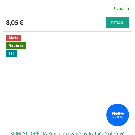
Skladom
8,05 €
DETAIL
Akcia
Novinka
Tip
11,50 €
–30 %
SKINCYCLOPÉDIA Koncentrované hydratačné pleťové