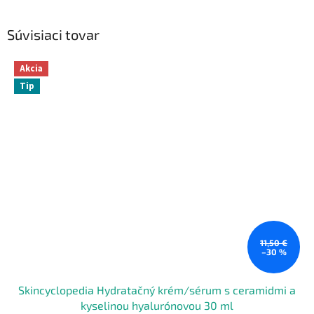
Súvisiaci tovar
Akcia
Tip
11,50 €
–30 %
Skincyclopedia Hydratačný krém/sérum s ceramidmi a
kyselinou hyalurónovou 30 ml