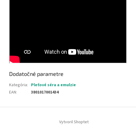
Dodatočné parametre
Kategória
:
Pleťové séra a emulzie
EAN
:
3801017001434
Z
á
Vytvoril Shoptet
p
ä