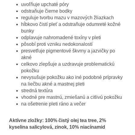
uvoľňuje upchaté póry
odstraňuje čierne bodky
reguluje tvorbu mazu v mazových žliazkach
hĺbkovo čistí pleť a odstraňuje odumreté kožné
bunky
odplavuje nahromadené toxíny v pleti
pôsobí proti vzniku nedokonalostí
presvetľuje pigmentové škvrny a jazvičky po
akné
celkovo zlepšuje a uzdravuje problematickú
pokožku
nevysušuje pokožku ako iné podobné prípravky
na liečbu akné a mastnej pleti
stredná textúra
vhodné pre mastnú, zmiešanú a citlivú pokožku
na ošetrenie pleti ráno a večer
Aktívne zložky: 100% čistý olej tea tree, 2%
kyselina salicylová, zinok, 10% niacínamid