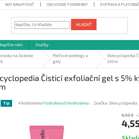
AKO NAKUPOVAŤ
OBCHODNÉ PODMIENKY
DOPRAVA A PLATOBN
HĽADAŤ
Napíšte nám
Značky
ípravky na čistenie
Pleťové peelingy a
Skincyclopedia Či
ti
gely
150 m
cyclopedia Čisticí exfoliační gel s 5%
 m
Priemerné
4 hodnotenia
Podrobnosti hodnotenia
Značka:
Skincyclopedia
Tip
hodnotenie
produktu
6,50 €
–
je
4,5
4,8
z
Jednotk
Skla
5