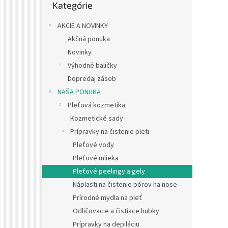
Kategórie
kategórie
AKCIE A NOVINKY
Akčná ponuka
Novinky
Výhodné baličky
Dopredaj zásob
NAŠA PONUKA
Pleťová kozmetika
Kozmetické sady
Prípravky na čistenie pleti
Pleťové vody
Pleťové mlieka
Pleťové peelingy a gely
Náplasti na čistenie pórov na nose
Prírodné mydla na pleť
Odličovacie a čistiace hubky
Prípravky na depiláciu