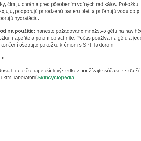
ky, čím ju chránia pred pôsobením voľných radikálov. Pokožku
ojujú, podporujú prirodzenú bariéru pleti a priťahujú vodu do ple
orujú hydratáciu.
od na použitie:
naneste požadované množstvo gélu na navlhč
žku, napeňte a potom opláchnite. Počas používania gélu a jed
ukončení ošetrujte pokožku krémom s SPF faktorom.
 ml
osiahnutie čo najlepších výsledkov používajte súčasne s ďalší
uktmi laboratórií
Skincyclopedia.