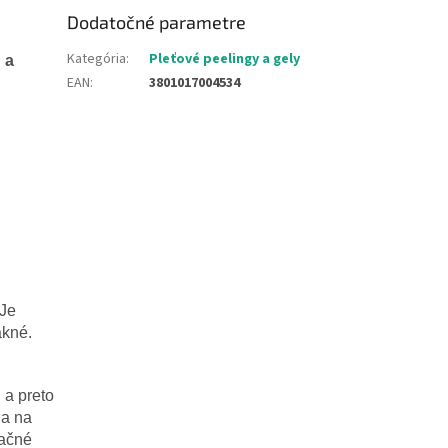
Dodatočné parametre
Kategória
:
Pleťové peelingy a gely
 a
EAN
:
3801017004534
 Je
akné.
 a preto
ia na
dačné