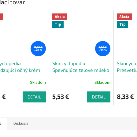
iaci tovar
a
Akcia
Akcia
Tip
Tip
11,50 €
7,90 €
–40 %
–30 %
yclopedia
Skincyclopedia
Skincycl
dzujúci očný krém
Spevňujúce telové mlieko
Presvetľ
uchy a kruhy s
s matrixylom a zlatými
na reduk
Skladom
Skladom
xylom a kofeínom
trblietkami 300 ml
kruhov 3
L
 €
5,53 €
8,33 €
DETAIL
DETAIL
s
Diskusia