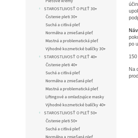
Pleťové krémy
účin
STAROSTLIVOSŤ O PLEŤ 30+
upok
Čistenie pleti 30+
podp
Suchá a citlivá pleť
Náv
Normálna a zmiešaná pleť
poko
Mastná a problematická pleť
po 
Výhodné kozmetické balíčky 30+
150
STAROSTLIVOSŤ O PLEŤ 40+
Čistenie pleti 40+
Na d
Suchá a citlivá pleť
prod
Normálna a zmiešaná pleť
Mastná a problematická pleť
Liftingové a omladzujúce masky
Výhodné kozmetické balíčky 40+
STAROSTLIVOSŤ O PLEŤ 50+
Čistenie pleti 50+
Suchá a citlivá pleť
Normálna a zmiešaná pleť