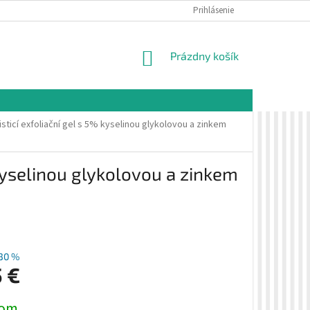
É PODMIENKY
OCHRANA OSOBNÝCH ÚDAJOV
Prihlásenie
VZORKOVÁ PREDAJŇA 
NÁKUPNÝ
Prázdny košík
KOŠÍK
sticí exfoliační gel s 5% kyselinou glykolovou a zinkem
 kyselinou glykolovou a zinkem
30 %
5 €
ová
dom