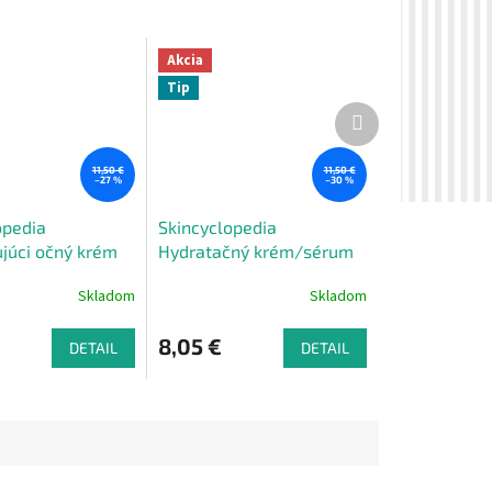
Akcia
Tip
Ďalší
produkt
11,50 €
11,50 €
–27 %
–30 %
opedia
Skincyclopedia
ujúci očný krém
Hydratačný krém/sérum
ciu tmavých
s ceramidmi a kyselinou
Skladom
Skladom
0 ml
hyalurónovou 30 ml
8,05 €
DETAIL
DETAIL