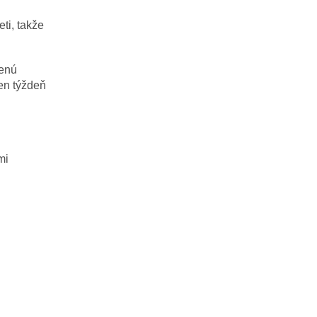
ti, takže
enú
en týždeň
mi