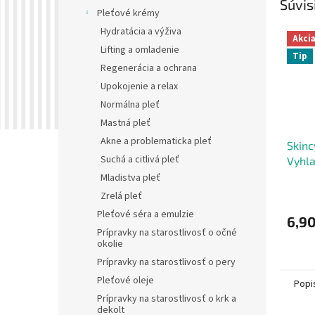
Súvis
Pleťové krémy
Hydratácia a výživa
Akci
Lifting a omladenie
Tip
Regenerácia a ochrana
Upokojenie a relax
Normálna pleť
Mastná pleť
Akne a problematicka pleť
Skinc
Suchá a citlivá pleť
Vyhla
na op
Mladistva pleť
matri
Zrelá pleť
30 m
Pleťové séra a emulzie
6,90
Prípravky na starostlivosť o očné
okolie
Prípravky na starostlivosť o pery
Pleťové oleje
Popi
Prípravky na starostlivosť o krk a
dekolt