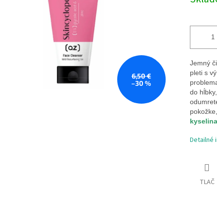
cena:
hviezdičiek.
Jemný či
pleti s v
6,50 €
problema
–30 %
do hĺbky
odumreté
pokožke,
kyselina
Detailné 
TLAČ