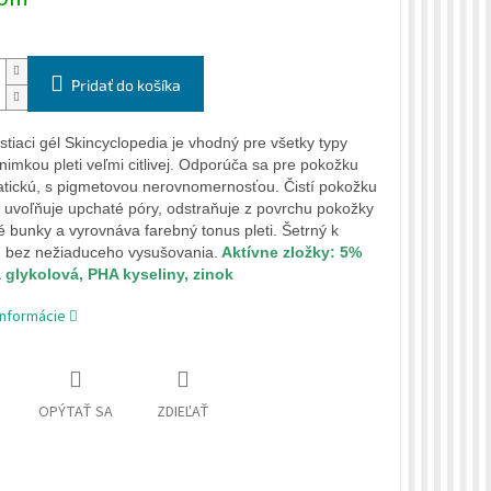
Pridať do košíka
stiaci gél Skincyclopedia je vhodný pre všetky typy
ýnimkou pleti veľmi citlivej. Odporúča sa pre pokožku
tickú, s pigmetovou nerovnomernosťou. Čistí pokožku
, uvoľňuje upchaté póry, odstraňuje z povrchu pokožky
 bunky a vyrovnáva farebný tonus pleti. Šetrný k
 bez nežiaduceho vysušovania.
Aktívne zložky: 5%
 glykolová, PHA kyseliny, zinok
informácie
OPÝTAŤ SA
ZDIEĽAŤ