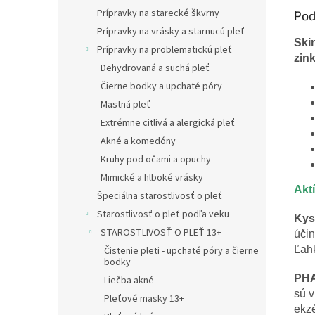
Prípravky na starecké škvrny
Pod
Prípravky na vrásky a starnucú pleť
Ski
Prípravky na problematickú pleť
zin
Dehydrovaná a suchá pleť
Čierne bodky a upchaté póry
Mastná pleť
Extrémne citlivá a alergická pleť
Akné a komedóny
Kruhy pod očami a opuchy
Mimické a hlboké vrásky
Akt
Špeciálna starostlivosť o pleť
Starostlivosť o pleť podľa veku
Kys
STAROSTLIVOSŤ O PLEŤ 13+
účin
Ľah
Čistenie pleti - upchaté póry a čierne
bodky
PHA
Liečba akné
sú v
Pleťové masky 13+
ekz