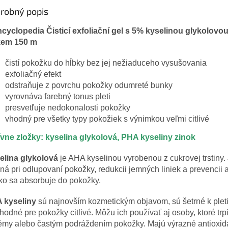
robný popis
ncyclopedia Čisticí exfoliační gel s 5% kyselinou glykolovou
kem 150 m
čistí pokožku do hĺbky bez jej nežiaduceho vysušovania
exfoliačný efekt
odstraňuje z povrchu pokožky odumreté bunky
vyrovnáva farebný tonus pleti
presvetľuje nedokonalosti pokožky
vhodný pre všetky typy pokožiek s výnimkou veľmi citlivé
ívne zložky: kyselina glykolová, PHA kyseliny zinok
elina glykolová
je AHA kyselinou vyrobenou z cukrovej trstiny.
ná pri odlupovaní pokožky, redukcii jemných liniek a prevencii 
ko sa absorbuje do pokožky.
 kyseliny
sú najnovším kozmetickým objavom, sú šetrné k pleti
hodné pre pokožky citlivé. Môžu ich používať aj osoby, ktoré trp
émy alebo častým podráždením pokožky. Majú výrazné antioxi