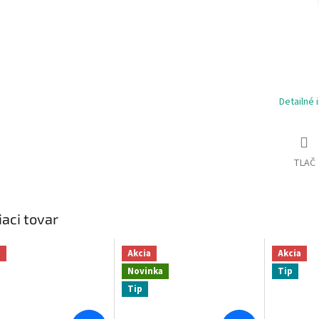
Detailné 
TLAČ
iaci tovar
a
Akcia
Akcia
Novinka
Tip
Tip