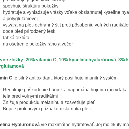
spevňuje štruktúru pokožky
hydratuje a vyhladzuje vrásky vďaka obsiahnutej kyseline hy
a polyglutamovej
vytvára na pleti ochranný štít proti pôsobeniu voľných radikálo
dodá pleti prirodzený lesk
ľahká textúra
na ošetrenie pokožky ráno a večer
ívne zložky: 20% vitamín C, 10% kyselina hyalurónová, 3% k
yglutamová
amín C
je silný antioxidant, ktorý posilňuje imunitný systém.
Redukuje poškodenie buniek a napomáha hojeniu rán vďaka
tela pred voľnými radikálmi
Znižuje produkciu melanínu a zosvetľuje pleť
Bojuje proti prvým príznakom starnutia pleti
elina Hyaluronová
vie maximálne hydratovať. Jej molekuly ma