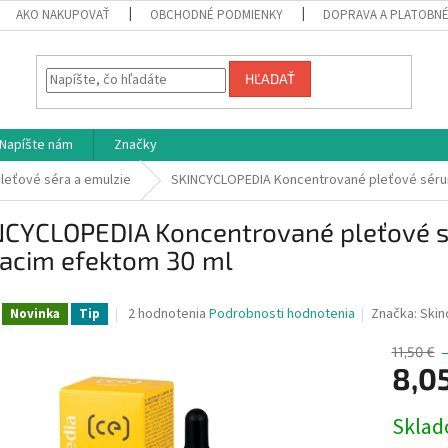
AKO NAKUPOVAŤ
OBCHODNÉ PODMIENKY
DOPRAVA A PLATOBN
HĽADAŤ
Napíšte nám
Značky
leťové séra a emulzie
SKINCYCLOPEDIA Koncentrované pleťové sérum
NCYCLOPEDIA Koncentrované pleťové s
iacim efektom 30 ml
Priemerné
2 hodnotenia
Podrobnosti hodnotenia
Značka:
Skin
Novinka
Tip
hodnotenie
produktu
11,50 €
je
8,0
4,5
z
Jednotk
Skla
5
cena:
hviezdičiek.