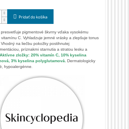
Pridať do košíka
e presvetľuje pigmentové škvrny vďaka vysokému
 vitamínu C. Vyhladzuje jemné vrásky a zlepšuje tonus
 Vhodný na liečbu pokožky postihnutej
mentáciou, príznakmi starnutia a stratou lesku a
Aktívne zložky: 20% vitamín C, 10% kyselina
nová, 3% kyselina polyglutamová.
Dermatologicky
é, hypoalergénne.