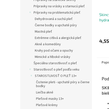
Prípravky na starecké škvrny
Prípravky na vrásky a starnucú pleť
Prípravky na problematickú pleť
Skinc
Dehydrovaná a suchá pleť
hydra
Čierne bodky a upchaté póry
kysel
150 m
Mastná pleť
Extrémne citlivá a alergická pleť
4,55
Akné a komedóny
Kruhy pod očami a opuchy
Mimické a hlboké vrásky
Popi
Špeciálna starostlivosť o pleť
Starostlivosť o pleť podľa veku
STAROSTLIVOSŤ O PLEŤ 13+
Pod
Čistenie pleti - upchaté póry a čierne
bodky
SKI
Liečba akné
bie
Pleťové masky 13+
Pleťové krémy