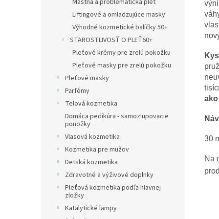
Mastná a problematická pleť
výni
Liftingové a omladzujúce masky
váhy
vlas
Výhodné kozmetické balíčky 50+
nový
STAROSTLIVOSŤ O PLEŤ60+
Pleťové krémy pre zrelú pokožku
Kys
Pleťové masky pre zrelú pokožku
pruž
neuv
Pleťové masky
tisí
Parfémy
ako
Telová kozmetika
Domáca pedikúra - samozlupovacie
Náv
ponožky
Vlasová kozmetika
30 
Kozmetika pre mužov
Na d
Detská kozmetika
prod
Zdravotné a výživové doplnky
Pleťová kozmetika podľa hlavnej
zložky
Katalytické lampy