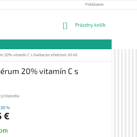
É PODMIENKY
OCHRANA OSOBNÝCH ÚDAJOV
Prihlásenie
VZORKOVÁ PREDAJŇA 
NÁKUPNÝ
Prázdny košík
KOŠÍK
 20% vitamín C s bieliacim efektom 30 ml
érum 20% vitamín C s
cyclopedia
–30 %
5 €
ová
dom