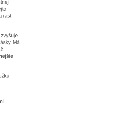
tnej
jto
a rast
 zvyšuje
rásky. Má
až
nejšie
ožku.
mi