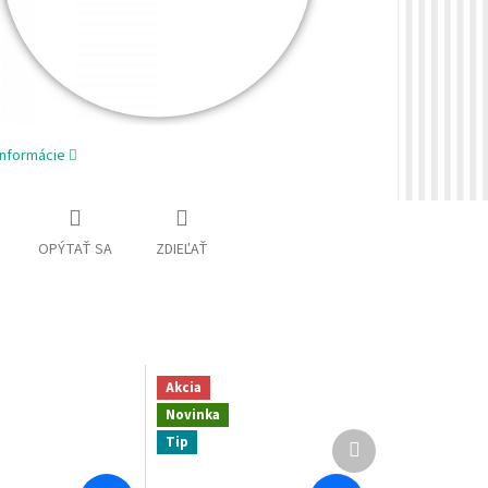
informácie
OPÝTAŤ SA
ZDIEĽAŤ
Akcia
Novinka
Ďalší
Tip
produkt