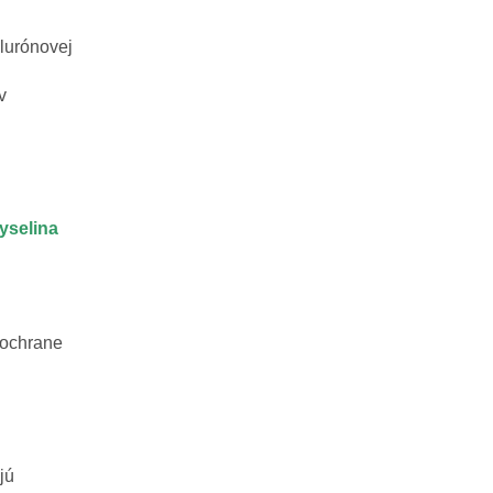
alurónovej
v
yselina
 ochrane
jú