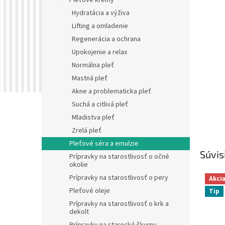
Pleťové krémy
Hydratácia a výživa
Lifting a omladenie
Regenerácia a ochrana
Upokojenie a relax
Normálna pleť
Mastná pleť
Akne a problematicka pleť
Suchá a citlivá pleť
Mladistva pleť
Zrelá pleť
Pleťové séra a emulzie
Súvis
Prípravky na starostlivosť o očné
okolie
Prípravky na starostlivosť o pery
Akci
Pleťové oleje
Tip
Prípravky na starostlivosť o krk a
dekolt