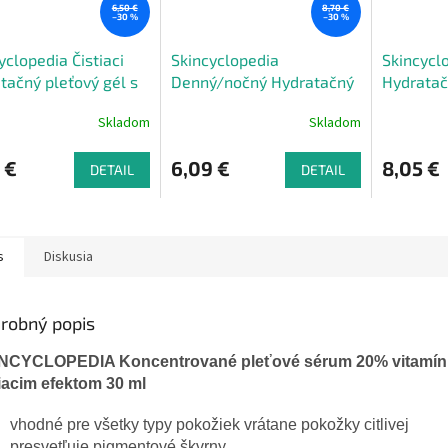
6,50 €
8,70 €
–30 %
–30 %
yclopedia Čistiaci
Skincyclopedia
Skincycl
tačný pleťový gél s
Denný/nočný Hydratačný
Hydrata
inou hyalurónovou
krém s 20% kyselinou
s cerami
Skladom
Skladom
l
hyalurónovou a
hyalurón
ceramidmi 50 ml
 €
6,09 €
8,05 €
DETAIL
DETAIL
s
Diskusia
robný popis
NCYCLOPEDIA Koncentrované pleťové sérum 20% vitamín
liacim efektom 30 ml
vhodné pre všetky typy pokožiek vrátane pokožky citlivej
presvetľuje pigmentové škvrny