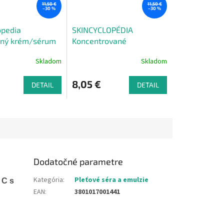
11,50 €
11,50 €
–30 %
–30 %
opedia
SKINCYCLOPÉDIA
čný krém/sérum
Koncentrované
dmi a kyselinou
hydratačné pleťové
Skladom
Skladom
ovou 30 ml
sérum 3% kyselina
polyglutamová 30 ml
8,05 €
DETAIL
DETAIL
Dodatočné parametre
Kategória
:
Pleťové séra a emulzie
 C s
EAN
:
3801017001441