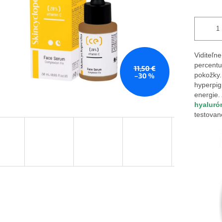
Viditeľn
percentu
11,50 €
pokožky.
–30 %
hyperpig
energie.
hyaluró
testovan