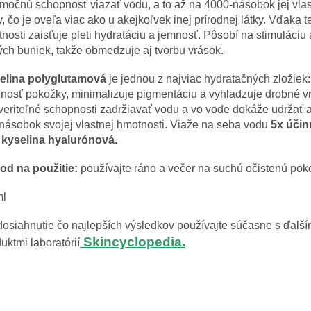
močnú schopnosť viazať vodu, a to až na 4000-násobok jej vlas
, čo je oveľa viac ako u akejkoľvek inej prírodnej látky. Vďaka te
tnosti zaisťuje pleti hydratáciu a jemnosť. Pôsobí na stimuláciu 
ch buniek, takže obmedzuje aj tvorbu vrások.
elina polyglutamová
je jednou z najviac hydratačných zložiek:
nosť pokožky, minimalizuje pigmentáciu a vyhladzuje drobné v
eriteľné schopnosti zadržiavať vodu a vo vode dokáže udržať 
cnásobok svojej vlastnej hmotnosti. Viaže na seba vodu
5x účin
 kyselina hyalurónová.
od na použitie:
používajte ráno a večer na suchú očistenú pok
ml
osiahnutie čo najlepších výsledkov používajte súčasne s ďalší
Skincyclopedia.
uktmi laboratórií