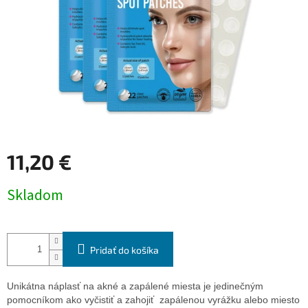
11,20 €
Jednotková
Skladom
cena:
Pridať do košíka
Unikátna náplasť na akné a zapálené miesta je jedinečným
pomocníkom ako vyčistiť a zahojiť zapálenou vyrážku alebo miesto