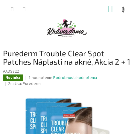
Prejsť
NÁKUP
na
obsah
KOŠÍK
Purederm Trouble Clear Spot
Patches Náplasti na akné, Akcia 2 + 1
AADS822
Priemerné
1 hodnotenie
Podrobnosti hodnotenia
Novinka
hodnotenie
Značka:
Purederm
produktu
je
5,0
z
5
hviezdičiek.