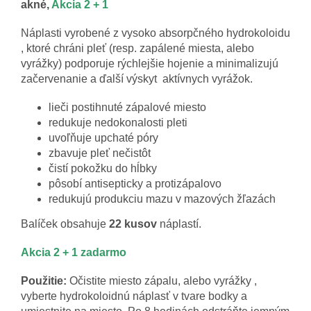
akné,
Akcia 2 + 1
Náplasti vyrobené z vysoko absorpčného hydrokoloidu
, ktoré chráni pleť (resp. zapálené miesta, alebo
vyrážky) podporuje rýchlejšie hojenie a minimalizujú
začervenanie a ďalší výskyt aktívnych vyrážok.
lieči postihnuté zápalové miesto
redukuje nedokonalosti pleti
uvoľňuje upchaté póry
zbavuje pleť nečistôt
čistí pokožku do hĺbky
pôsobí antisepticky a protizápalovo
redukujú produkciu mazu v mazových žľazách
Balíček obsahuje
22 kusov
náplastí.
Akcia 2 + 1 zadarmo
Použitie:
Očistite miesto zápalu, alebo vyrážky ,
vyberte hydrokoloidnú náplasť v tvare bodky a