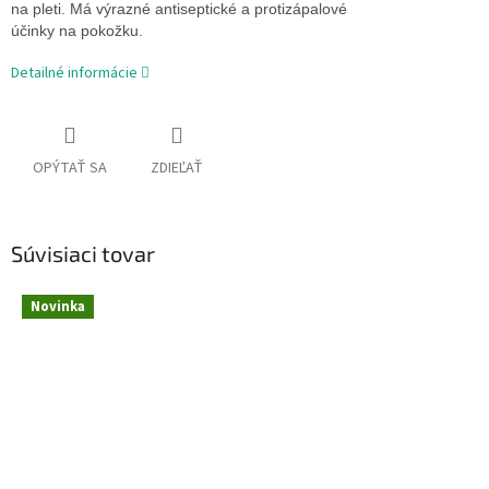
na pleti. M
á
výrazné
antiseptické
a
protizápalové
účinky
na
pokožku
.
Detailné informácie
OPÝTAŤ SA
ZDIEĽAŤ
Súvisiaci tovar
Novinka