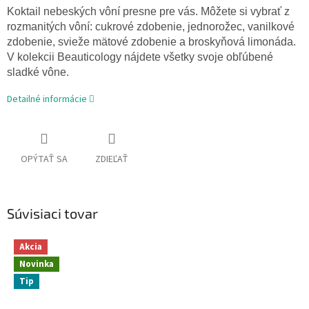
Koktail nebeských vôní presne pre vás. Môžete si vybrať z
rozmanitých vôní: cukrové zdobenie, jednorožec, vanilkové
zdobenie, svieže mätové zdobenie a broskyňová limonáda.
V kolekcii Beauticology nájdete všetky svoje obľúbené
sladké vône.
Detailné informácie
OPÝTAŤ SA
ZDIEĽAŤ
Súvisiaci tovar
Akcia
Novinka
Tip