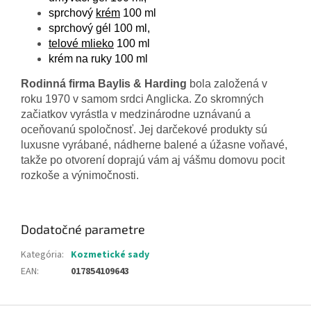
sprchový
krém
100 ml
sprchový gél 100 ml,
telové mlieko
100 ml
krém na ruky 100 ml
Rodinná firma Baylis & Harding
bola založená v
roku 1970 v samom srdci Anglicka. Zo skromných
začiatkov vyrástla v medzinárodne uznávanú a
oceňovanú spoločnosť. Jej darčekové produkty sú
luxusne vyrábané, nádherne balené a úžasne voňavé,
takže po otvorení doprajú vám aj vášmu domovu pocit
rozkoše a výnimočnosti.
Dodatočné parametre
Kategória
:
Kozmetické sady
EAN
:
017854109643