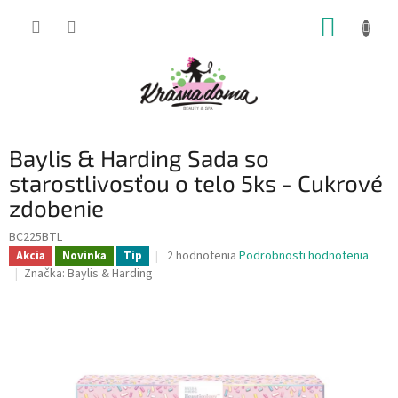
Prejsť
NÁKUP
na
obsah
KOŠÍK
Baylis & Harding Sada so
starostlivosťou o telo 5ks - Cukrové
zdobenie
BC225BTL
Priemerné
2 hodnotenia
Podrobnosti hodnotenia
Akcia
Novinka
Tip
hodnotenie
Značka:
Baylis & Harding
produktu
je
5,0
z
5
hviezdičiek.