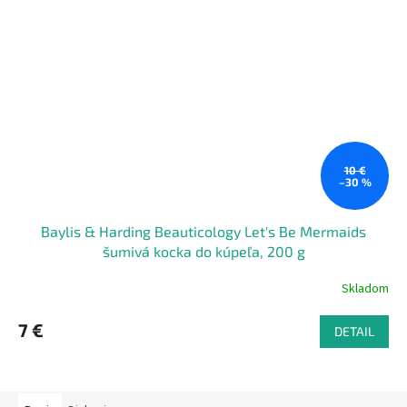
10 €
–30 %
Baylis & Harding Beauticology Let's Be Mermaids
šumivá kocka do kúpeľa, 200 g
Skladom
7 €
DETAIL