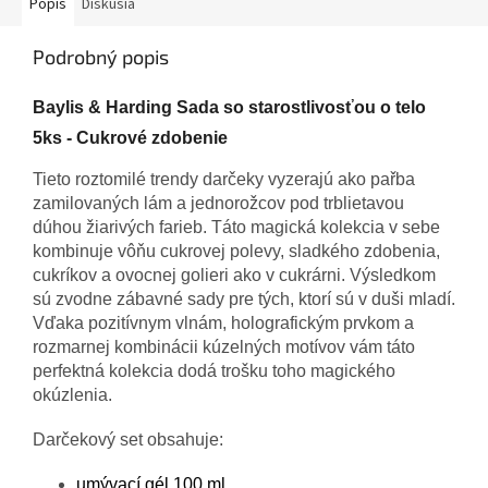
Popis
Diskusia
Podrobný popis
Baylis & Harding Sada so starostlivosťou o telo
5ks - Cukrové zdobenie
Tieto roztomilé trendy darčeky vyzerajú ako pařba
zamilovaných lám a jednorožcov pod trblietavou
dúhou žiarivých farieb. Táto magická kolekcia v sebe
kombinuje vôňu cukrovej polevy, sladkého zdobenia,
cukríkov a ovocnej golieri ako v cukrárni. Výsledkom
sú zvodne zábavné sady pre tých, ktorí sú v duši mladí.
Vďaka pozitívnym vlnám, holografickým prvkom a
rozmarnej kombinácii kúzelných motívov vám táto
perfektná kolekcia dodá trošku toho magického
okúzlenia.
Darčekový set obsahuje:
umývací gél 100 ml,