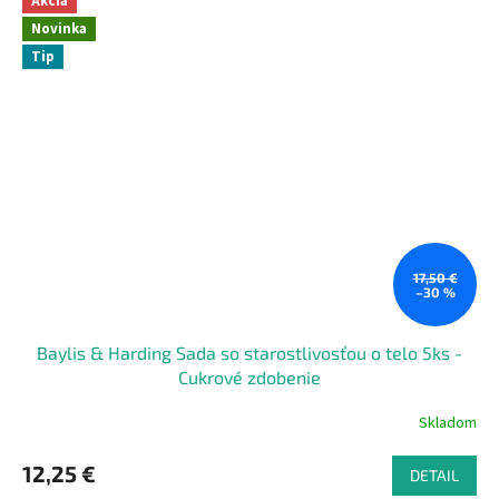
Akcia
Novinka
Tip
17,50 €
–30 %
Baylis & Harding Sada so starostlivosťou o telo 5ks -
Cukrové zdobenie
Skladom
12,25 €
DETAIL