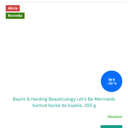
Akcia
Novinka
10 €
–30 %
Baylis & Harding Beauticology Let's Be Mermaids
šumivá kocka do kúpeľa, 200 g
Skladom