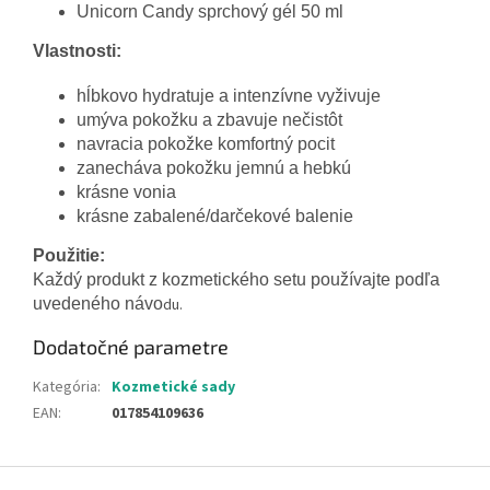
Unicorn Candy sprchový gél 50 ml
Vlastnosti:
hĺbkovo hydratuje a intenzívne vyživuje
umýva pokožku a zbavuje nečistôt
navracia pokožke komfortný pocit
zanecháva pokožku jemnú a hebkú
krásne vonia
krásne zabalené/darčekové balenie
Použitie:
Každý produkt z kozmetického setu používajte podľa
uvedeného návo
du.
Dodatočné parametre
Kategória
:
Kozmetické sady
EAN
:
017854109636
Z