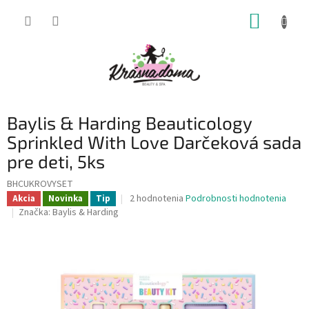
Prejsť
NÁKUP
na
obsah
KOŠÍK
Baylis & Harding Beauticology
Sprinkled With Love Darčeková sada
pre deti, 5ks
BHCUKROVYSET
Priemerné
2 hodnotenia
Podrobnosti hodnotenia
Akcia
Novinka
Tip
hodnotenie
Značka:
Baylis & Harding
produktu
je
5,0
z
5
hviezdičiek.