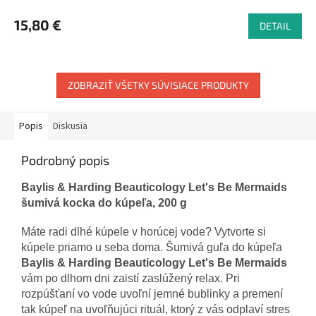
15,80 €
DETAIL
ZOBRAZIŤ VŠETKY SÚVISIACE PRODUKTY
Popis
Diskusia
Podrobný popis
Baylis & Harding Beauticology Let's Be Mermaids
šumivá kocka do kúpeľa, 200 g
Máte radi dlhé kúpele v horúcej vode? Vytvorte si
kúpele priamo u seba doma. Šumivá guľa do kúpeľa
Baylis & Harding Beauticology Let's Be Mermaids
vám po dlhom dni zaistí zaslúžený relax. Pri
rozpúšťaní vo vode uvoľní jemné bublinky a premení
tak kúpeľ na uvoľňujúci rituál, ktorý z vás odplaví stres