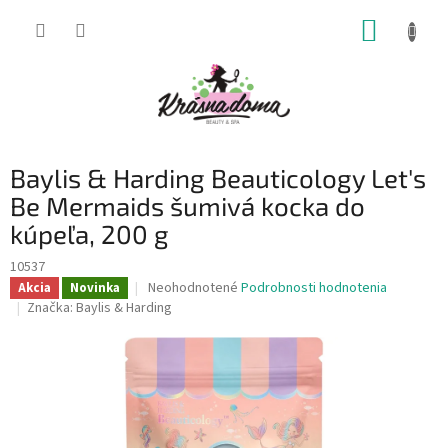
Prejsť
NÁKUP
na
obsah
KOŠÍK
Baylis & Harding Beauticology Let's
Be Mermaids šumivá kocka do
kúpeľa, 200 g
10537
Priemerné
Neohodnotené
Podrobnosti hodnotenia
Akcia
Novinka
hodnotenie
Značka:
Baylis & Harding
produktu
je
0,0
z
5
hviezdičiek.