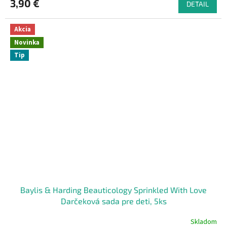
3,90 €
DETAIL
Akcia
Novinka
Tip
Baylis & Harding Beauticology Sprinkled With Love
Darčeková sada pre deti, 5ks
Skladom