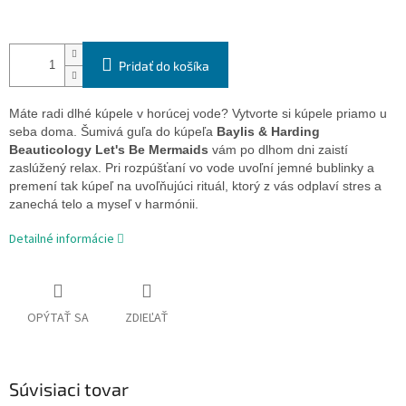
Pridať do košíka
Máte radi dlhé kúpele v horúcej vode? Vytvorte si kúpele priamo u
seba doma. Šumivá guľa do kúpeľa
Baylis & Harding
Beauticology Let's Be Mermaids
vám po dlhom dni zaistí
zaslúžený relax. Pri rozpúšťaní vo vode uvoľní jemné bublinky a
premení tak kúpeľ na uvoľňujúci rituál, ktorý z vás odplaví stres a
zanechá telo a myseľ v harmónii.
Detailné informácie
OPÝTAŤ SA
ZDIEĽAŤ
Súvisiaci tovar