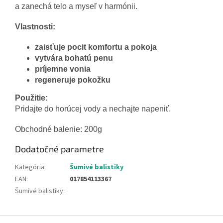
a zanechá telo a myseľ v harmónii.
Vlastnosti:
zaisťuje pocit komfortu a pokoja
vytvára bohatú penu
príjemne vonia
regeneruje pokožku
Použitie:
Pridajte do horúcej vody a nechajte napeniť.
Obchodné balenie: 200g
Dodatočné parametre
Kategória
:
Šumivé balistiky
EAN
:
017854113367
Šumivé balistiky
:
Z