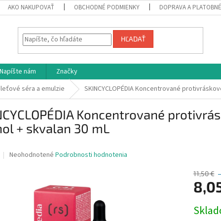
AKO NAKUPOVAŤ
OBCHODNÉ PODMIENKY
DOPRAVA A PLATOBN
HĽADAŤ
Napíšte nám
Značky
leťové séra a emulzie
SKINCYCLOPÉDIA Koncentrované protivráskove
NCYCLOPÉDIA Koncentrované protivrás
nol + skvalan 30 mL
Priemerné
Neohodnotené
Podrobnosti hodnotenia
hodnotenie
produktu
11,50 €
je
8,0
0,0
z
Jednotk
Skla
5
cena:
hviezdičiek.