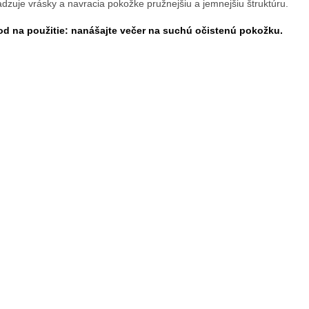
adzuje vrásky a navracia pokožke pružnejšiu a jemnejšiu štruktúru.
d na použitie: nanášajte večer na suchú očistenú pokožku.