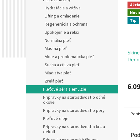
Pleťové krémy
Akci
Hydratácia a výživa
Novi
Lifting a omladenie
Tip
Regenerácia a ochrana
Upokojenie a relax
Normálna pleť
Mastná pleť
Skinc
Akne a problematicka pleť
Denn
Suchá a citlivá pleť
krém 
hyalu
Mladistva pleť
cera
Zrelá pleť
6,09
Pleťové séra a emulzie
Prípravky na starostlivosť o očné
okolie
Prípravky na starostlivosť o pery
Popi
Pleťové oleje
Prípravky na starostlivosť o krk a
dekolt
Pod