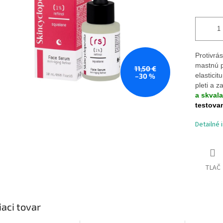
Protivrá
mastnú p
11,50 €
elasticit
–30 %
pleti a 
a skvala
testova
Detailné 
TLAČ
iaci tovar