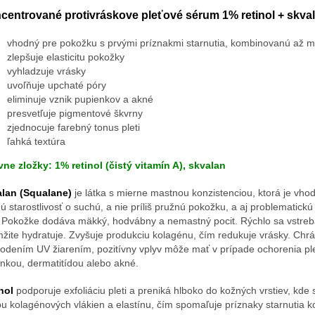
centrované protivráskove pleťové sérum 1% retinol + skva
vhodný pre pokožku s prvými príznakmi starnutia, kombinovanú až 
zlepšuje elasticitu pokožky
vyhladzuje vrásky
uvoľňuje upchaté póry
eliminuje vznik pupienkov a akné
presvetľuje pigmentové škvrny
zjednocuje farebný tonus pleti
ľahká textúra
vne zložky: 1% retinol (čistý vitamín A), skvalan
lan (Squalane)
je látka s mierne mastnou konzistenciou, ktorá je vho
ú starostlivosť o suchú, a nie príliš pružnú pokožku, a aj problematick
. Pokožke dodáva mäkký, hodvábny a nemastný pocit. Rýchlo sa vstre
žite hydratuje. Zvyšuje produkciu kolagénu, čím redukuje vrásky. Chrá
odením UV žiarením, pozitívny vplyv môže mať v prípade ochorenia ple
enkou, dermatitídou alebo akné.
nol
podporuje exfoliáciu pleti a preniká hlboko do kožných vrstiev, kde 
bu kolagénových vlákien a elastínu, čím spomaľuje príznaky starnutia k