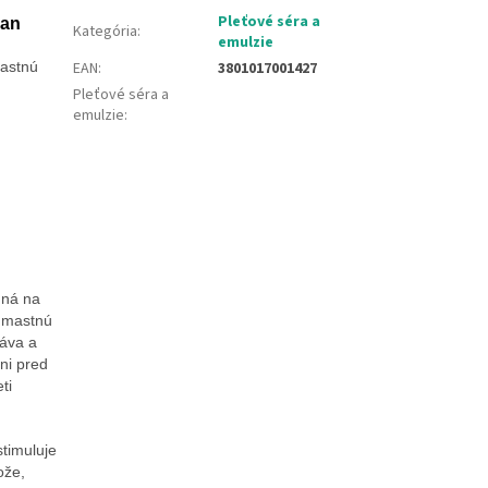
Pleťové séra a
lan
Kategória
:
emulzie
mastnú
EAN
:
3801017001427
Pleťové séra a
emulzie
:
dná na
ú mastnú
báva a
ni pred
ti
stimuluje
ože,