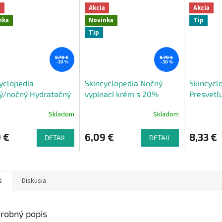
a
Akcia
Akcia
nka
Novinka
Tip
Tip
8,70 €
8,70 €
–30 %
–30 %
yclopedia
Skincyclopedia Nočný
Skincycl
ý/nočný Hydratačný
vypínací krém s 20%
Presvetľ
s 20% kyselinou
retinolom a matrixylom
na reduk
Skladom
Skladom
rónovou a
50 ml
kruhov 3
midmi 50 ml
 €
6,09 €
8,33 €
DETAIL
DETAIL
s
Diskusia
robný popis