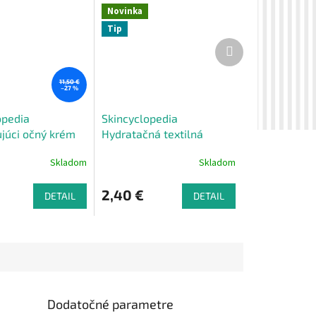
Novinka
Tip
Ďalší
produkt
11,50 €
–27 %
opedia
Skincyclopedia
ujúci očný krém
Hydratačná textilná
ciu tmavých
maska s kyselinou
Skladom
Skladom
0 ml
polyglutamovou 20 ml
2,40 €
DETAIL
DETAIL
Dodatočné parametre