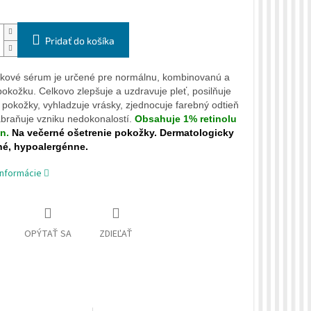
Pridať do košíka
skové sérum je určené pre normálnu, kombinovanú a
okožku. Celkovo zlepšuje a uzdravuje pleť, posilňuje
u pokožky, vyhladzuje vrásky, zjednocuje farebný odtieň
zabraňuje vzniku nedokonalostí.
Obsahuje 1% retinolu
n.
Na večerné ošetrenie pokožky. Dermatologicky
né, hypoalergénne.
informácie
OPÝTAŤ SA
ZDIEĽAŤ