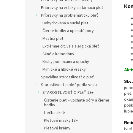
Prípravky na starecké škvrny
Kon
Prípravky na vrásky a starnucú pleť
Prípravky na problematickú pleť
Dehydrovaná a suchá pleť
Čierne bodky a upchaté póry
Mastná pleť
Extrémne citlivá a alergická pleť
Akné a komedóny
Kruhy pod očami a opuchy
Mimické a hlboké vrásky
Aktí
Špeciálna starostlivosť o pleť
Skva
Starostlivosť o pleť podľa veku
jemn
STAROSTLIVOSŤ O PLEŤ 13+
pleť
okam
Čistenie pleti - upchaté póry a čierne
bodky
pošk
lupi
Liečba akné
Pleťové masky 13+
Reti
Pleťové krémy
tvor