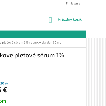
É PODMIENKY
OCHRANA OSOBNÝCH ÚDAJOV
Prihlásenie
VZORKOVÁ PREDAJŇA 
NÁKUPNÝ
Prázdny košík
KOŠÍK
 pleťové sérum 1% retinol + skvalan 30 mL
kove pleťové sérum 1%
–30 %
5 €
ová
dom