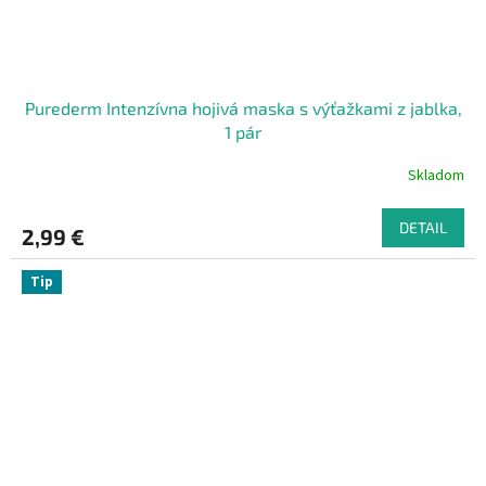
Purederm Intenzívna hojivá maska s výťažkami z jablka,
1 pár
Skladom
DETAIL
2,99 €
Tip