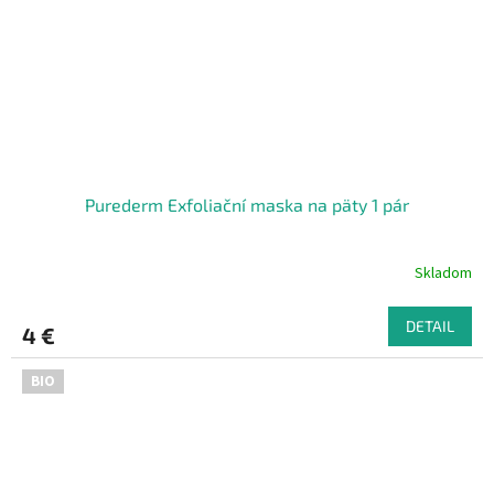
Purederm Exfoliační maska na päty 1 pár
Skladom
DETAIL
4 €
BIO