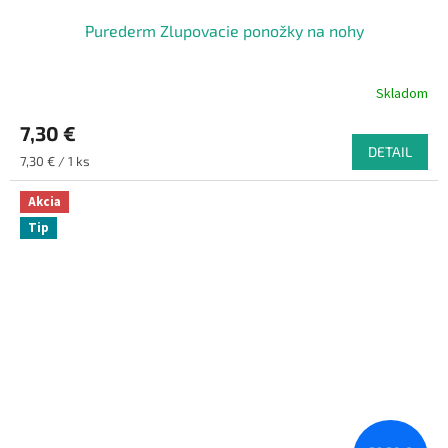
Purederm Zlupovacie ponožky na nohy
Skladom
7,30 €
DETAIL
Jednotková
7,30 € / 1 ks
cena:
Akcia
Tip