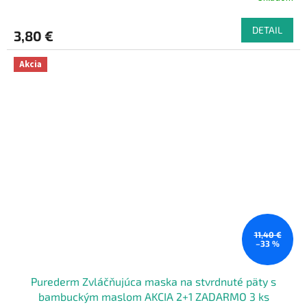
DETAIL
3,80 €
Akcia
11,40 €
–33 %
Purederm Zvláčňujúca maska ​​na stvrdnuté päty s
bambuckým maslom AKCIA 2+1 ZADARMO 3 ks