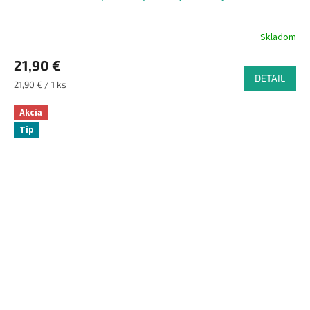
Skladom
21,90 €
DETAIL
Jednotková
21,90 € / 1 ks
cena:
Akcia
Tip