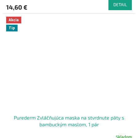
DETAIL
14,60 €
Akcia
Tip
Purederm Zvláčňujúca maska na stvrdnute päty s
bambuckým maslom, 1 pár
Skladom