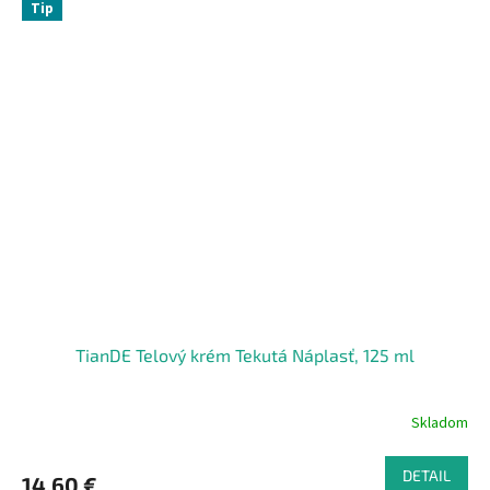
Tip
TianDE Telový krém Tekutá Náplasť, 125 ml
Skladom
DETAIL
14,60 €