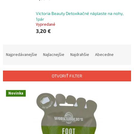
Victoria Beauty Detoxikačné náplaste na nohy,
1pár
Vypredané
3,20 €
R
a
Najpredávanejšie
Najlacnejšie
Najdrahšie
Abecedne
d
e
n
OTVORIŤ FILTER
i
e
V
p
Novinka
ý
r
p
o
i
d
s
u
p
k
r
t