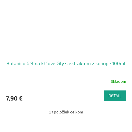
Botanico Gél na kŕčove žily s extraktom z konope 100ml
Skladom
DETAIL
7,90 €
17
položiek celkom
O
v
l
Z
á