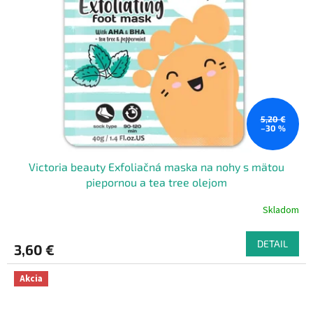
5,20 €
–30 %
Victoria beauty Exfoliačná maska ​​na nohy s mätou
piepornou a tea tree olejom
Skladom
DETAIL
3,60 €
Akcia