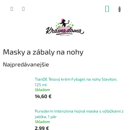
Prejsť
NÁKUP
na
obsah
KOŠÍK
Masky a zábaly na nohy
Najpredávanejšie
TianDE Telový krém Fytogel na nohy Slaviton,
125 ml
Skladom
14,60 €
Purederm Intenzívna hojivá maska s výťažkami z
jablka, 1 pár
Skladom
2,99 €