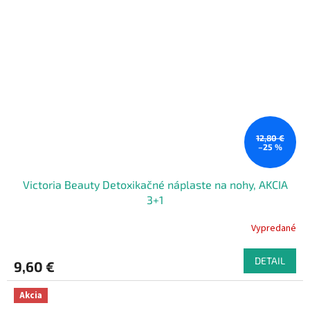
12,80 €
–25 %
Victoria Beauty Detoxikačné náplaste na nohy, AKCIA
3+1
Vypredané
DETAIL
9,60 €
Akcia