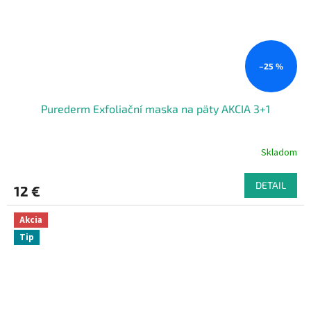
–25 %
Purederm Exfoliační maska na päty AKCIA 3+1
Skladom
DETAIL
12 €
Akcia
Tip