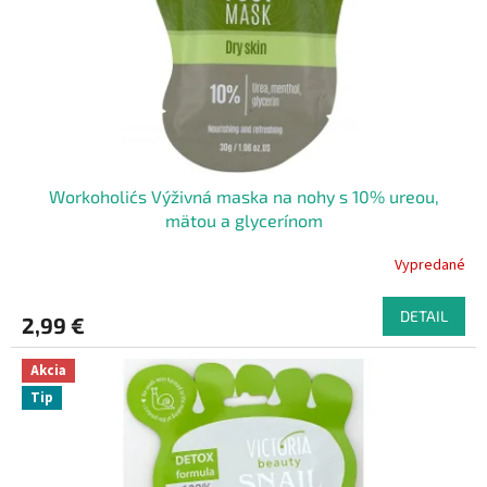
o
o
d
v
u
k
t
o
v
Workoholic´s Výživná maska ​​na nohy s 10% ureou,
mätou a glycerínom
Vypredané
DETAIL
2,99 €
Akcia
Tip