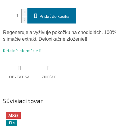
Pridať do košíka
Regeneruje
a
vyživuje
pokožku
na
chodidlách
.
100
%
slimačie
extrakt
.
Detoxikačné
zloženie
!!
Detailné informácie
OPÝTAŤ SA
ZDIEĽAŤ
Súvisiaci tovar
Akcia
Tip