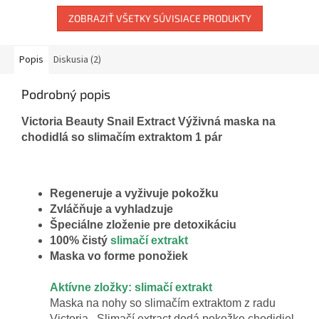
ZOBRAZIŤ VŠETKY SÚVISIACE PRODUKTY
Popis
Diskusia (2)
Podrobný popis
Victoria
Beauty
Snail
Extract
Výživná
maska
na
chodidlá so
slimačím
extraktom
1
pár
Regeneruje a vyživuje pokožku
Zvláčňuje a vyhladzuje
Špeciálne zloženie pre detoxikáciu
100% čistý
slimačí extrakt
Maska vo forme ponožiek
Aktívne zložky: slimačí extrakt
Maska na nohy so slimačím extraktom z radu
Victoria . Slimačí extract dodá pokožke chodidiel