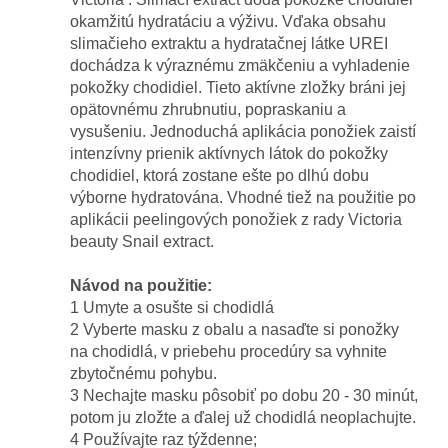
okamžitú hydratáciu a výživu. Vďaka obsahu
slimačieho extraktu a hydratačnej látke UREI
dochádza k výraznému zmäkčeniu a vyhladenie
pokožky chodidiel. Tieto aktívne zložky bráni jej
opätovnému zhrubnutiu, popraskaniu a
vysušeniu. Jednoduchá aplikácia ponožiek zaistí
intenzívny prienik aktívnych látok do pokožky
chodidiel, ktorá zostane ešte po dlhú dobu
výborne hydratována. Vhodné tiež na použitie po
aplikácii peelingových ponožiek z rady Victoria
beauty Snail extract.
Návod na použitie:
1 Umyte a osušte si chodidlá
2 Vyberte masku z obalu a nasaďte si ponožky
na chodidlá, v priebehu procedúry sa vyhnite
zbytočnému pohybu.
3 Nechajte masku pôsobiť po dobu 20 - 30 minút,
potom ju zložte a ďalej už chodidlá neoplachujte.
4 Používajte raz týždenne;