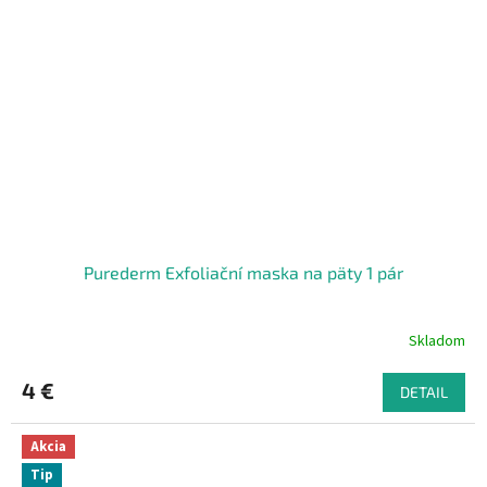
Purederm Exfoliační maska na päty 1 pár
Skladom
4 €
DETAIL
Akcia
Tip