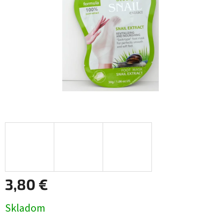
3,80 €
Jednotková
Skladom
cena: