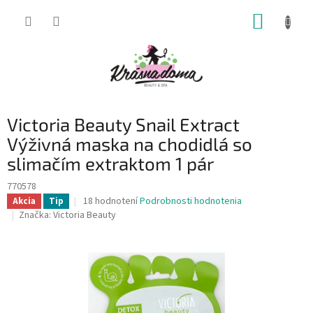
Prejsť
NÁKUP
na
obsah
KOŠÍK
Victoria Beauty Snail Extract
Výživná maska na chodidlá so
slimačím extraktom 1 pár
770578
Priemerné
18 hodnotení
Podrobnosti hodnotenia
Akcia
Tip
hodnotenie
Značka:
Victoria Beauty
produktu
je
4,3
z
5
hviezdičiek.