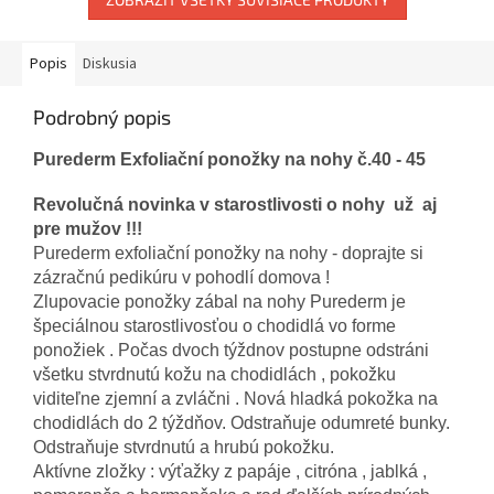
Popis
Diskusia
Podrobný popis
Purederm Exfoliační ponožky na nohy č.40 - 45
Revolučná novinka v starostlivosti o nohy už aj
pre mužov !!!
Purederm exfoliační ponožky na nohy - doprajte si
zázračnú pedikúru v pohodlí domova !
Zlupovacie ponožky zábal na nohy Purederm je
špeciálnou starostlivosťou o chodidlá vo forme
ponožiek . Počas dvoch týždnov postupne odstráni
všetku stvrdnutú kožu na chodidlách , pokožku
viditeľne zjemní a zvláčni . Nová hladká pokožka na
chodidlách do 2 týždňov. Odstraňuje odumreté bunky.
Odstraňuje stvrdnutú a hrubú pokožku.
Aktívne zložky : výťažky z papáje , citróna , jablká ,