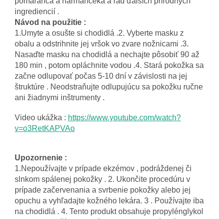
pomaranča a harmančeka a rad ďalších prírodných
ingrediencií .
Návod na použitie :
1.Umyte a osušte si chodidlá .2. Vyberte masku z
obalu a odstrihnite jej vršok vo zvare nožnicami .3.
Nasaďte masku na chodidlá a nechajte pôsobiť 90 až
180 min , potom opláchnite vodou .4. Stará pokožka sa
začne odlupovať počas 5-10 dní v závislosti na jej
štruktúre . Neodstraňujte odlupujúcu sa pokožku ručne
ani žiadnymi inštrumenty .
Video ukážka :
https://www.youtube.com/watch?
v=o3RetKAPVAo
Upozornenie :
1.Nepoužívajte v prípade ekzémov , podráždenej či
slnkom spálenej pokožky . 2. Ukončite procedúru v
prípade začervenania a svrbenie pokožky alebo jej
opuchu a vyhľadajte kožného lekára. 3 . Používajte iba
na chodidlá . 4. Tento produkt obsahuje propylénglykol