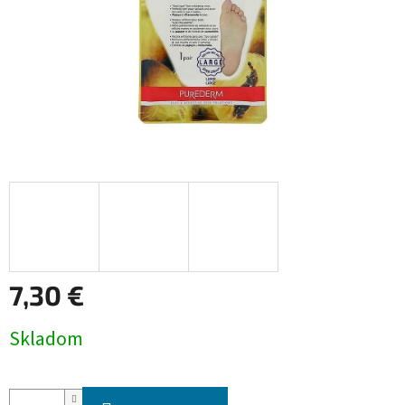
7,30 €
Jednotková
Skladom
cena: