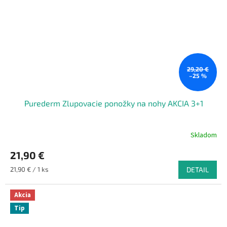
29,20 €
–25 %
Purederm Zlupovacie ponožky na nohy AKCIA 3+1
Skladom
21,90 €
Jednotková
21,90 € / 1 ks
DETAIL
cena:
Akcia
Tip