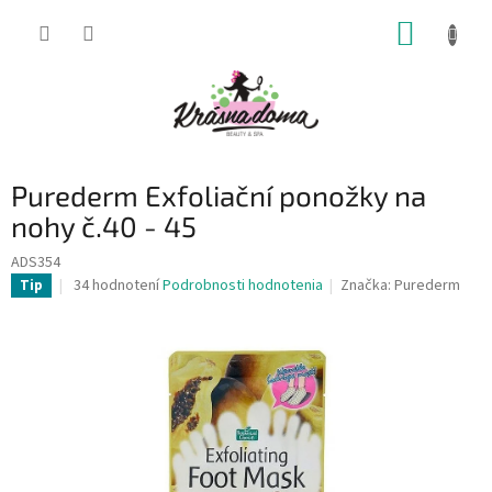
Prejsť
NÁKUP
na
obsah
KOŠÍK
Purederm Exfoliační ponožky na
nohy č.40 - 45
ADS354
Priemerné
34 hodnotení
Podrobnosti hodnotenia
Značka:
Purederm
Tip
hodnotenie
produktu
je
4,2
z
5
hviezdičiek.