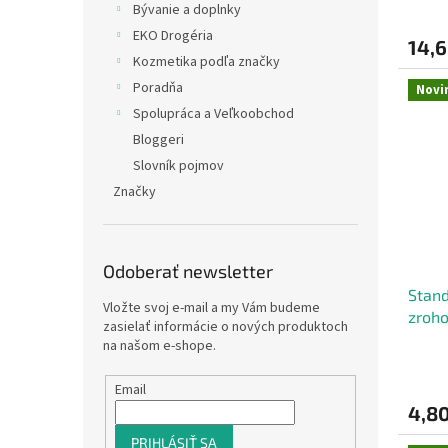
Bývanie a doplnky
EKO Drogéria
14,6
Kozmetika podľa značky
Poradňa
Novi
Spolupráca a Veľkoobchod
Bloggeri
Slovník pojmov
Značky
Odoberať newsletter
Stand
Vložte svoj e-mail a my Vám budeme
zroho
zasielať informácie o nových produktoch
žileti
na našom e-shope.
Email
4,80
PRIHLÁSIŤ SA