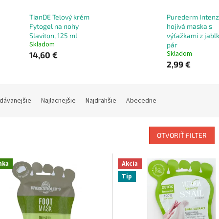
TianDE Telový krém
Purederm Intenz
Fytogel na nohy
hojivá maska s
Slaviton, 125 ml
výťažkami z jablk
Skladom
pár
Skladom
14,60 €
2,99 €
dávanejšie
Najlacnejšie
Najdrahšie
Abecedne
OTVORIŤ FILTER
nka
Akcia
Tip