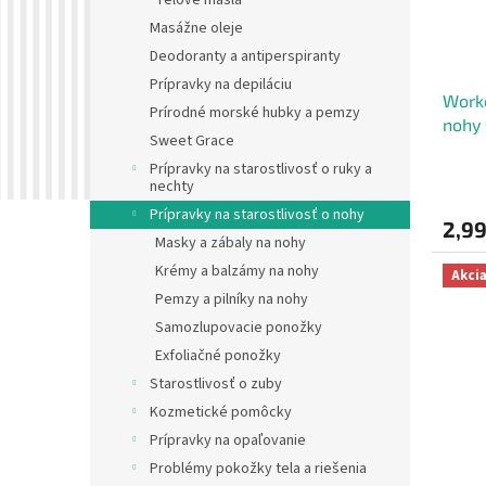
Telové masla
r
t
Masážne oleje
o
o
d
Deodoranty a antiperspiranty
v
u
Prípravky na depiláciu
Worko
k
Prírodné morské hubky a pemzy
nohy 
t
Sweet Grace
glyc
o
Prípravky na starostlivosť o ruky a
v
nechty
Prípravky na starostlivosť o nohy
2,99
Masky a zábaly na nohy
Krémy a balzámy na nohy
Akci
Pemzy a pilníky na nohy
Samozlupovacie ponožky
Exfoliačné ponožky
Starostlivosť o zuby
Kozmetické pomôcky
Prípravky na opaľovanie
Problémy pokožky tela a riešenia