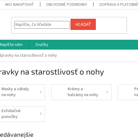
AKO NAKUPOVAŤ
OBCHODNÉ PODMIENKY
DOPRAVA A PLATOBN
HĽADAŤ
Napíšte nám
Značky
ípravky na starostlivosť o nohy
ravky na starostlivosť o nohy
Masky a zábaly
Krémy a
P
na nohy
balzámy na nohy
n
Exfoliačné
ponožky
edávanejšie