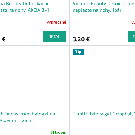
ria Beauty Detoxikačné
Victoria Beauty Detoxikačné
ste na nohy, AKCIA 3+1
náplaste na nohy, 1pár
Vypredané
V
DETAIL
 €
3,20 €
Tip
E Telový krém Fytogel na
TianDE Telový gél Ortophyt, 
Slaviton, 125 ml
Skladom