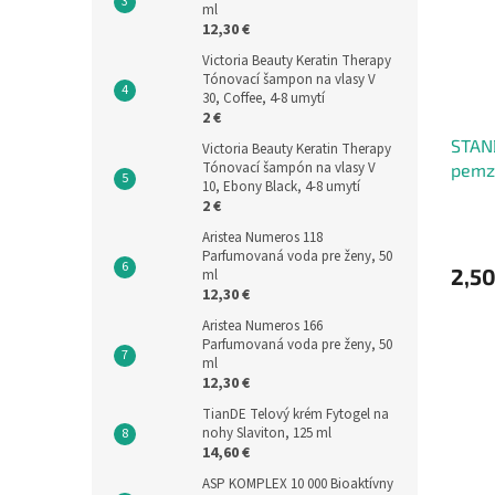
ml
12,30 €
Victoria Beauty Keratin Therapy
Tónovací šampon na vlasy V
30, Coffee, 4-8 umytí
2 €
STAND
Victoria Beauty Keratin Therapy
Tónovací šampón na vlasy V
pemz
10, Ebony Black, 4-8 umytí
2 €
Aristea Numeros 118
Parfumovaná voda pre ženy, 50
2,50
ml
12,30 €
Aristea Numeros 166
Parfumovaná voda pre ženy, 50
ml
12,30 €
TianDE Telový krém Fytogel na
nohy Slaviton, 125 ml
14,60 €
ASP KOMPLEX 10 000 Bioaktívny