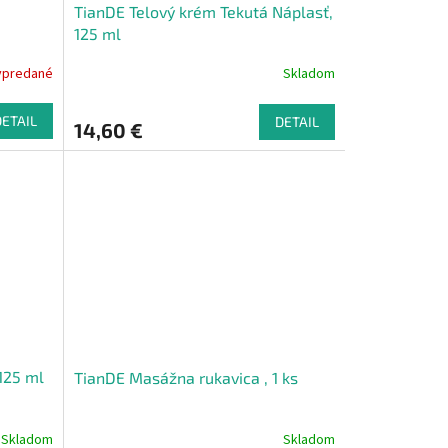
TianDE Telový krém Tekutá Náplasť,
125 ml
ypredané
Skladom
DETAIL
DETAIL
14,60 €
125 ml
TianDE Masážna rukavica , 1 ks
Skladom
Skladom