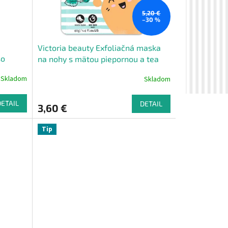
5,20 €
–30 %
Victoria beauty Exfoliačná maska ​​
so
na nohy s mätou piepornou a tea
tree olejom
Skladom
Skladom
DETAIL
DETAIL
3,60 €
Tip