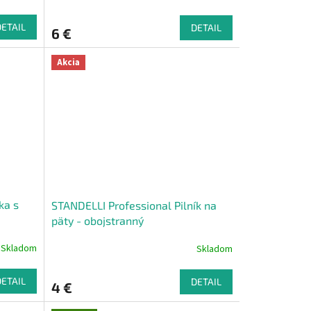
DETAIL
DETAIL
6 €
Akcia
ka s
STANDELLI Professional Pilník na
päty - obojstranný
Skladom
Skladom
DETAIL
DETAIL
4 €