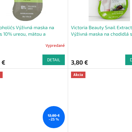
holic´s Výživná maska ​​na
Victoria Beauty Snail Extract
s 10% ureou, mätou a
Výživná maska na chodidlá 
erínom
slimačím extraktom 1 pár
Vypredané
DETAIL
 €
3,80 €
a
Akcia
12,80 €
–25 %