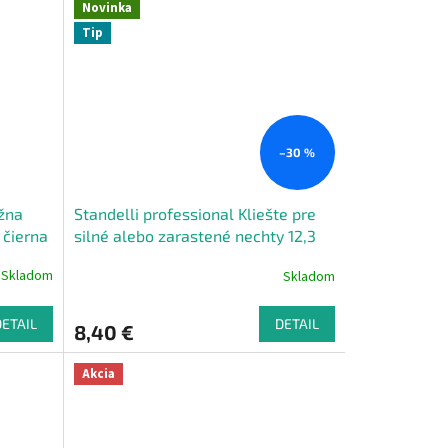
Novinka
Tip
–30 %
žna
Standelli professional Kliešte pre
 čierna
silné alebo zarastené nechty 12,3
cm
Skladom
Skladom
DETAIL
DETAIL
8,40 €
Akcia