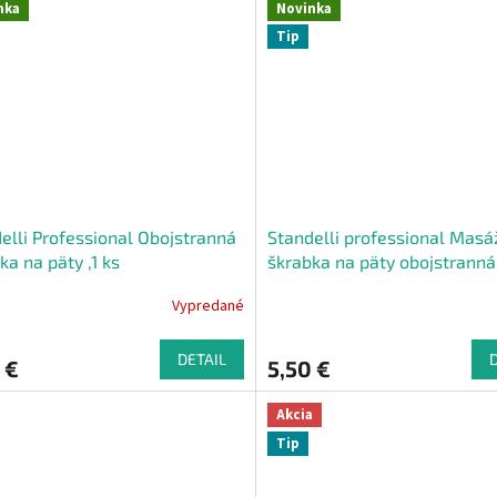
nka
Novinka
Tip
elli Professional Obojstranná
Standelli professional Masá
ka na päty ,1 ks
škrabka na päty obojstranná
20 cm
Vypredané
DETAIL
 €
5,50 €
Akcia
Tip