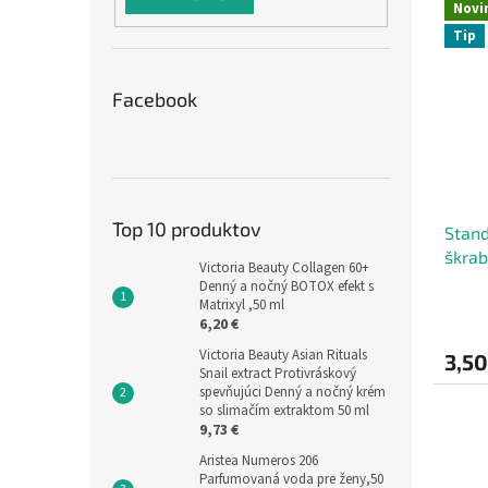
Novi
Tip
Facebook
Top 10 produktov
Stand
škrab
Victoria Beauty Collagen 60+
Denný a nočný BOTOX efekt s
Matrixyl ,50 ml
6,20 €
Victoria Beauty Asian Rituals
3,50
Snail extract Protivráskový
spevňujúci Denný a nočný krém
so slimačím extraktom 50 ml
9,73 €
Aristea Numeros 206
Parfumovaná voda pre ženy,50