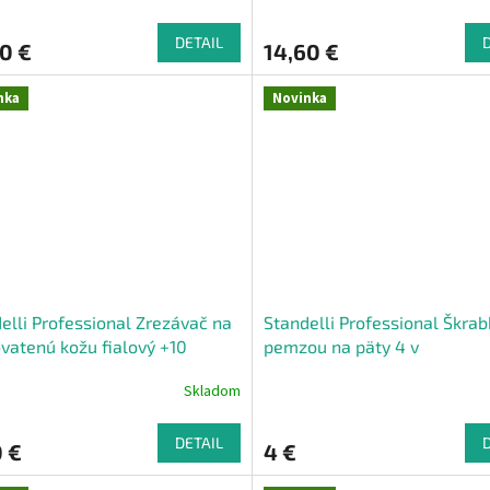
DETAIL
0 €
14,60 €
nka
Novinka
elli Professional Zrezávač na
Standelli Professional Škrab
vatenú kožu fialový +10
pemzou na päty 4 v
ek
Skladom
DETAIL
 €
4 €