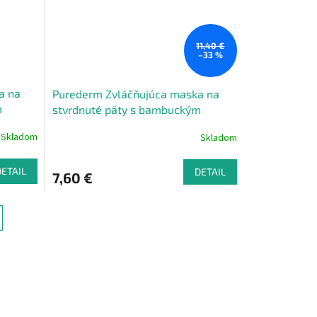
11,40 €
–33 %
a na
Purederm Zvláčňujúca maska ​​na
m
stvrdnuté päty s bambuckým
maslom AKCIA 2+1 ZADARMO 3 ks
Skladom
Skladom
DETAIL
DETAIL
7,60 €