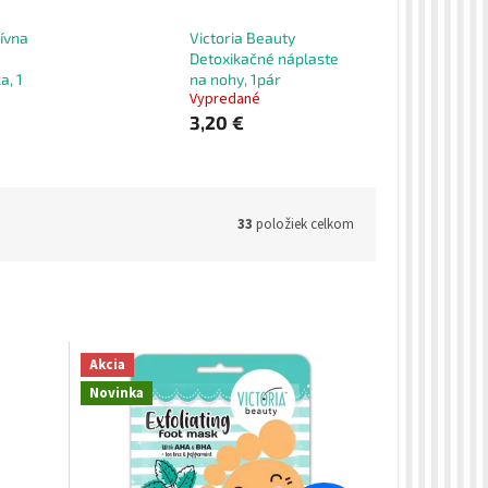
ívna
Victoria Beauty
Detoxikačné náplaste
a, 1
na nohy, 1pár
Vypredané
3,20 €
33
položiek celkom
Akcia
Novinka