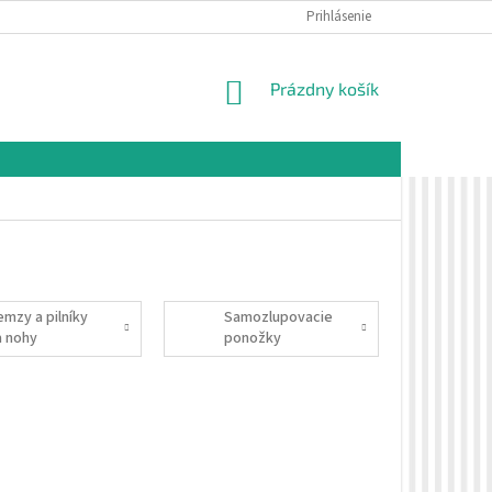
É PODMIENKY
OCHRANA OSOBNÝCH ÚDAJOV
Prihlásenie
VZORKOVÁ PREDAJŇA 
NÁKUPNÝ
Prázdny košík
KOŠÍK
emzy a pilníky
Samozlupovacie
a nohy
ponožky