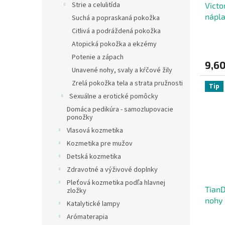
Strie a celulitída
Victo
nápla
Suchá a popraskaná pokožka
Citlivá a podráždená pokožka
Atopická pokožka a ekzémy
Potenie a zápach
9,60
Unavené nohy, svaly a kŕčové žily
Zrelá pokožka tela a strata pružnosti
Tip
Sexuálne a erotické pomôcky
Domáca pedikúra - samozlupovacie
ponožky
Vlasová kozmetika
Kozmetika pre mužov
Detská kozmetika
Zdravotné a výživové doplnky
Pleťová kozmetika podľa hlavnej
TianD
zložky
nohy 
Katalytické lampy
Arómaterapia