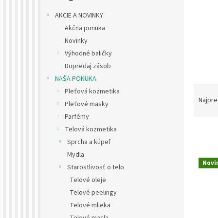
AKCIE A NOVINKY
Akčná ponuka
Novinky
Výhodné baličky
Dopredaj zásob
NAŠA PONUKA
R
Pleťová kozmetika
a
Najpre
Pleťové masky
d
Parfémy
e
Telová kozmetika
n
i
Sprcha a kúpeľ
e
Mydla
V
p
Novi
Starostlivosť o telo
ý
r
p
Telové oleje
o
i
Telové peelingy
d
s
Telové mlieka
u
p
k