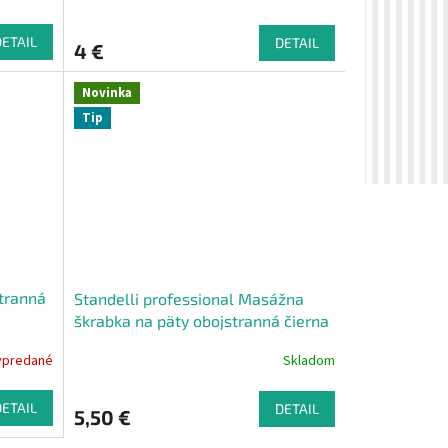
DETAIL
DETAIL
4 €
Novinka
Tip
stranná
Standelli professional Masážna
škrabka na päty obojstranná čierna
20 cm
ypredané
Skladom
DETAIL
DETAIL
5,50 €