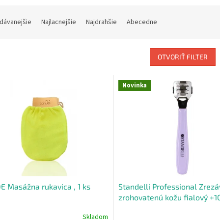
dávanejšie
Najlacnejšie
Najdrahšie
Abecedne
OTVORIŤ FILTER
Novinka
E Masážna rukavica , 1 ks
Standelli Professional Zrez
zrohovatenú kožu fialový +1
žiletiek
Skladom