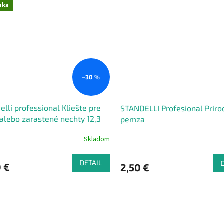
nka
–30 %
elli professional Kliešte pre
STANDELLI Profesional Príro
 alebo zarastené nechty 12,3
pemza
Skladom
DETAIL
 €
2,50 €
O
v
l
á