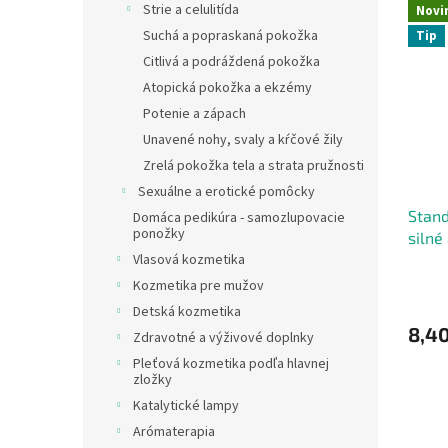
Strie a celulitída
Novi
Suchá a popraskaná pokožka
Tip
Citlivá a podráždená pokožka
Atopická pokožka a ekzémy
Potenie a zápach
Unavené nohy, svaly a kŕčové žily
Zrelá pokožka tela a strata pružnosti
Sexuálne a erotické pomôcky
Stand
Domáca pedikúra - samozlupovacie
ponožky
silné
cm
Vlasová kozmetika
Kozmetika pre mužov
Detská kozmetika
8,40
Zdravotné a výživové doplnky
Pleťová kozmetika podľa hlavnej
zložky
Katalytické lampy
Arómaterapia