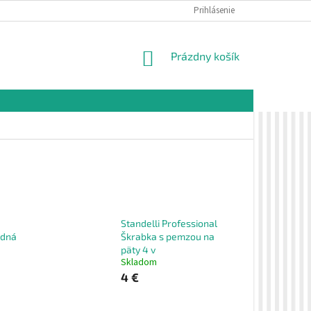
É PODMIENKY
OCHRANA OSOBNÝCH ÚDAJOV
Prihlásenie
VZORKOVÁ PREDAJŇA 
NÁKUPNÝ
Prázdny košík
KOŠÍK
Standelli Professional
odná
Škrabka s pemzou na
päty 4 v
Skladom
4 €