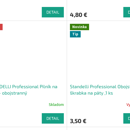
DETAIL
4,80 €
a
Novinka
Tip
ELLI Professional Pilník na
Standelli Professional Oboj
- obojstranný
škrabka na päty ,1 ks
Skladom
V
DETAIL
3,50 €