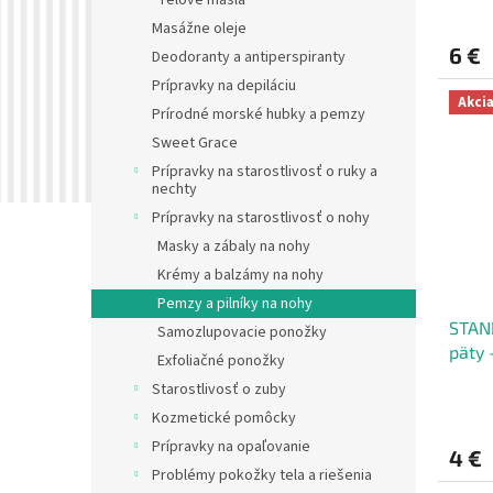
v
Telové masla
Masážne oleje
6 €
Deodoranty a antiperspiranty
Prípravky na depiláciu
Akci
Prírodné morské hubky a pemzy
Sweet Grace
Prípravky na starostlivosť o ruky a
nechty
Prípravky na starostlivosť o nohy
Masky a zábaly na nohy
Krémy a balzámy na nohy
Pemzy a pilníky na nohy
STAND
Samozlupovacie ponožky
päty 
Exfoliačné ponožky
Starostlivosť o zuby
Kozmetické pomôcky
Prípravky na opaľovanie
4 €
Problémy pokožky tela a riešenia