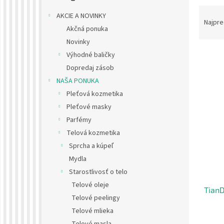
R
AKCIE A NOVINKY
a
Najpre
Akčná ponuka
d
Novinky
e
n
Výhodné baličky
i
Dopredaj zásob
e
V
NAŠA PONUKA
p
ý
Pleťová kozmetika
r
p
Pleťové masky
o
i
d
Parfémy
s
u
Telová kozmetika
p
k
Sprcha a kúpeľ
r
t
o
Mydla
o
d
Starostlivosť o telo
v
u
Telové oleje
TianD
k
Telové peelingy
t
Telové mlieka
o