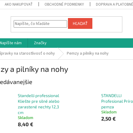
AKO NAKUPOVAŤ
OBCHODNÉ PODMIENKY
DOPRAVA A PLATOBN
HĽADAŤ
Napíšte nám
Značky
ípravky na starostlivosť o nohy
Pemzy a pilníky na nohy
y a pilníky na nohy
edávanejšie
Standelli professional
STANDELLI
Kliešte pre silné alebo
Profesional Prír
zarastené nechty 12,3
pemza
Skladom
cm
Skladom
2,50 €
8,40 €