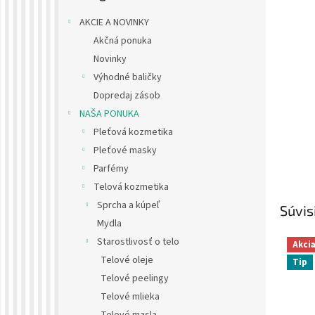
AKCIE A NOVINKY
Akčná ponuka
Novinky
Výhodné baličky
Dopredaj zásob
NAŠA PONUKA
Pleťová kozmetika
Pleťové masky
Parfémy
Telová kozmetika
Sprcha a kúpeľ
Súvis
Mydla
Starostlivosť o telo
Akci
Telové oleje
Tip
Telové peelingy
Telové mlieka