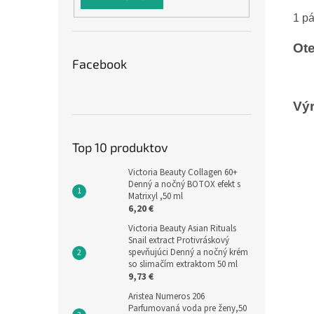
1
pá
Ote
Facebook
Výr
Top 10 produktov
Victoria Beauty Collagen 60+
Denný a nočný BOTOX efekt s
Matrixyl ,50 ml
6,20 €
Victoria Beauty Asian Rituals
Snail extract Protivráskový
spevňujúci Denný a nočný krém
so slimačím extraktom 50 ml
9,73 €
Aristea Numeros 206
Parfumovaná voda pre ženy,50