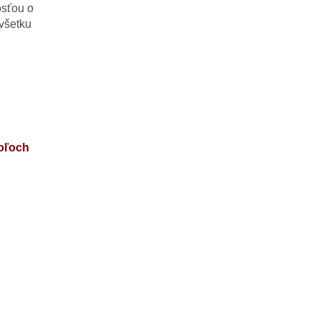
osťou
o
všetku
oľoch