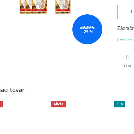
29,20 €
Zázrač
–25 %
Detailné 
TLAČ
iaci tovar
a
Akcia
Tip