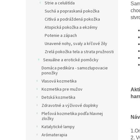
Strie a celulitída
Sam
cho
Suchá a popraskaná pokožka
stvr
Citlivá a podráždená pokožka
Atopická pokožka a ekzémy
Potenie a zápach
Unavené nohy, svaly a kŕčové žily
Zrelá pokožka tela a strata pružnosti
Sexuálne a erotické pomôcky
Domáca pedikúra - samozlupovacie
ponožky
Vlasová kozmetika
Kozmetika pre mužov
Akt
har
Detská kozmetika
Zdravotné a výživové doplnky
Pleťová kozmetika podľa hlavnej
Náv
zložky
Katalytické lampy
1.O
Arómaterapia
2. V