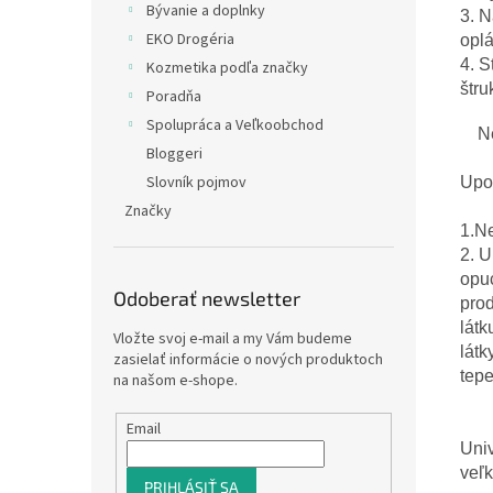
Bývanie a doplnky
3.
N
EKO Drogéria
oplá
4.
S
Kozmetika podľa značky
štru
Poradňa
Spolupráca a Veľkoobchod
N
Bloggeri
Slovník pojmov
Upo
Značky
1.N
2.
U
opu
Odoberať newsletter
pro
látk
Vložte svoj e-mail a my Vám budeme
látk
zasielať informácie o nových produktoch
tep
na našom e-shope.
Email
Uni
veľk
PRIHLÁSIŤ SA