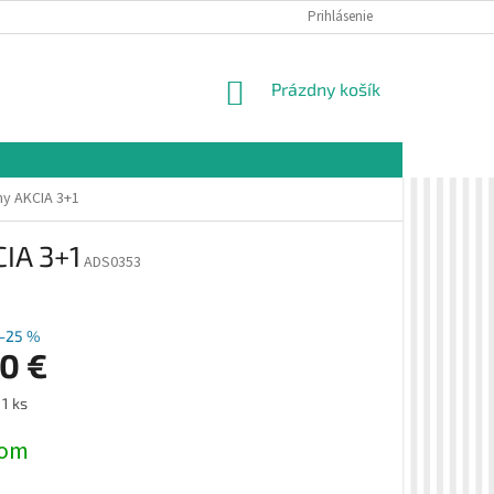
É PODMIENKY
OCHRANA OSOBNÝCH ÚDAJOV
Prihlásenie
VZORKOVÁ PREDAJŇA 
NÁKUPNÝ
Prázdny košík
KOŠÍK
y AKCIA 3+1
IA 3+1
ADS0353
–25 %
90 €
ová
 1 ks
dom