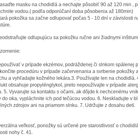
asaďte
masku
na
chodidlá
a
nechajte
pôsobiť
90
až 120 min
,
p
chnite
vodou
.( podľa odporúčaní doba pôsobenia až 180min)
tará
pokožka
sa
začne
odlupovať
počas
5
-
10
dní
v
závislosti
n
ktúre
.
eodstraňujte
odlupujúcu
sa pokožku
ručne
ani
žiadnymi
inštrum
zornenie
:
epoužívať
v
prípade
ekzémov
,
podráždenej
či
slnkom
spálenej
končite
procedúru
v
prípade
začervenania
a
svrbenie
pokožky
chu
a
vyhľadajte
kožného
lekára.3
.
Používajte
len
na
chodidlá
.
dukt
obsahuje
propylénglykol
,
preto
nepoužívajte
v
prípade aler
u
.
5.
Vyvarujte
sa
kontaktu
s
očami
,
ak dôjde
k nechcenému
vni
y do
oka
,
vypláchnite ich
pod
tečúcou
vodou
.
6.
Neskladujte
v
bl
elných
zdrojov
ani
na
priamom
slnku
.
7.
Udržujte
z dosahu
detí
.
verzálna
veľkosť
,
ponožky
sú
určené
pre starostlivosť
o chodidl
osti
nohy
č
.
41
.