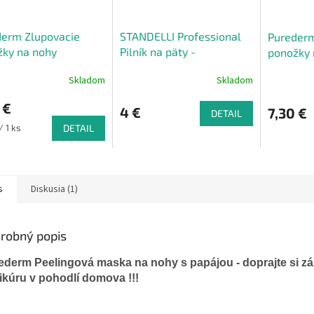
derm Zlupovacie
STANDELLI Professional
Purederm
žky na nohy
Pilník na päty -
ponožky 
obojstranný
45
Skladom
Skladom
 €
4 €
7,30 €
DETAIL
ková
/ 1 ks
DETAIL
s
Diskusia (1)
robný popis
ederm
Peelingová
maska
na
nohy
s
papájou
-
doprajte
si
zá
ikúru
v
pohodlí
domova
!!!