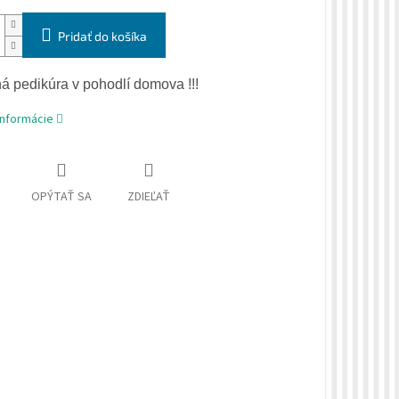
Pridať do košíka
ná
pedikúra
v
pohodlí
domova !!!
informácie
OPÝTAŤ SA
ZDIEĽAŤ