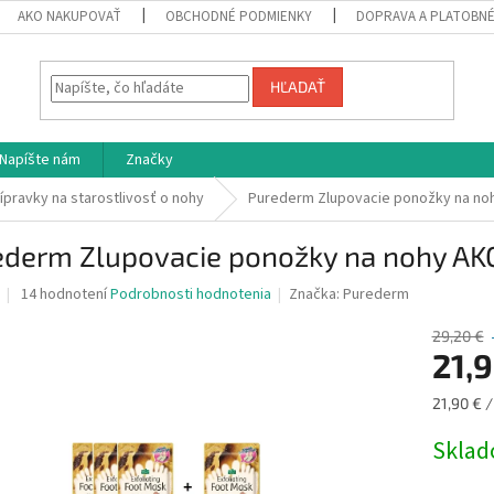
AKO NAKUPOVAŤ
OBCHODNÉ PODMIENKY
DOPRAVA A PLATOBN
HĽADAŤ
Napíšte nám
Značky
ípravky na starostlivosť o nohy
Purederm Zlupovacie ponožky na noh
ederm Zlupovacie ponožky na nohy AKC
Priemerné
14 hodnotení
Podrobnosti hodnotenia
Značka:
Purederm
hodnotenie
produktu
29,20 €
je
21,
4,4
z
Jednotk
21,90 € /
5
cena:
hviezdičiek.
Skla