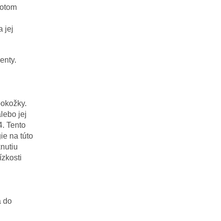
otom
a
jej
enty
.
pokožky
.
alebo
jej
4.
Tento
gie
na
túto
knutiu
ízkosti
á
do