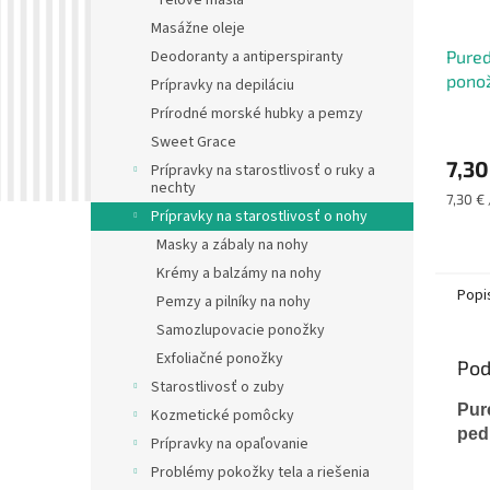
Telové masla
Masážne oleje
Pure
Deodoranty a antiperspiranty
pono
Prípravky na depiláciu
Prírodné morské hubky a pemzy
Sweet Grace
7,30
Prípravky na starostlivosť o ruky a
nechty
Jednot
7,30 € 
Prípravky na starostlivosť o nohy
cena:
Masky a zábaly na nohy
Krémy a balzámy na nohy
Popi
Pemzy a pilníky na nohy
Samozlupovacie ponožky
Exfoliačné ponožky
Pod
Starostlivosť o zuby
Pur
Kozmetické pomôcky
ped
Prípravky na opaľovanie
Problémy pokožky tela a riešenia