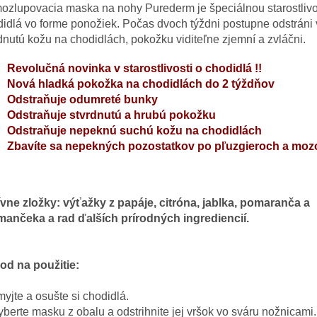
ozlupovacia
maska
na
nohy
Purederm
je
špeciálnou starostliv
didlá
vo
forme
ponožiek
.
Počas dvoch
týždni
postupne
odstráni
dnutú
kožu
na
chodidlách
,
pokožku
viditeľne
zjemní
a
zvláčni
.
Revolučná
novinka
v starostlivosti
o
chodidlá !!
Nová
hladká
pokožka
na
chodidlách
do
2
týždňov
Odstraňuje
odumreté
bunky
Odstraňuje stvrdnutú a hrubú pokožku
Odstraňuje nepeknú suchú kožu na chodidlách
Zbavíte sa nepekných pozostatkov po pľuzgieroch a moz
ívne
zložky
:
výťažky
z
papáje
,
citróna
,
jablka
,
pomaranča a
mančeka
a
rad ďalších
prírodných
ingrediencií
.
od
na
použitie
:
myjte
a
osušte
si
chodidlá
.
yberte
masku
z obalu
a
odstrihnite
jej
vršok
vo
sváru
nožnicami
.