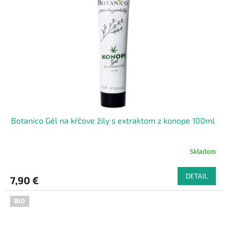
Botanico Gél na kŕčove žily s extraktom z konope 100ml
Skladom
DETAIL
7,90 €
BIO