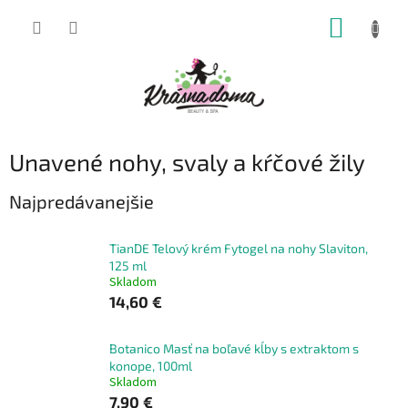
Prejsť
NÁKUP
na
obsah
KOŠÍK
Unavené nohy, svaly a kŕčové žily
Najpredávanejšie
TianDE Telový krém Fytogel na nohy Slaviton,
125 ml
Skladom
14,60 €
Botanico Masť na boľavé kĺby s extraktom s
konope, 100ml
Skladom
7,90 €