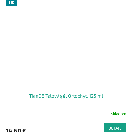
Tip
TianDE Telový gél Ortophyt, 125 ml
Skladom
DETAIL
14,60 €