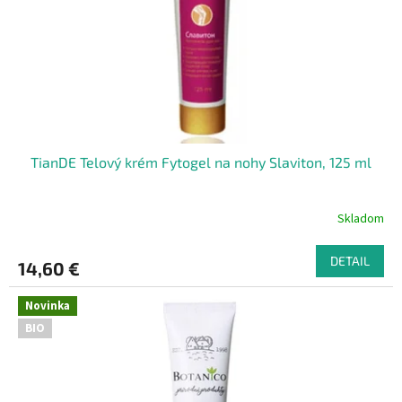
o
o
d
v
u
k
t
o
v
TianDE Telový krém Fytogel na nohy Slaviton, 125 ml
Skladom
DETAIL
14,60 €
Novinka
BIO