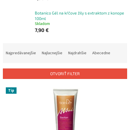
Botanico Gél na kŕčove žily s extraktom z konope
100ml
Skladom
7,90 €
R
a
Najpredávanejšie
Najlacnejšie
Najdrahšie
Abecedne
d
e
n
OTVORIŤ FILTER
i
e
V
p
Tip
ý
r
p
o
i
d
s
u
p
k
r
t