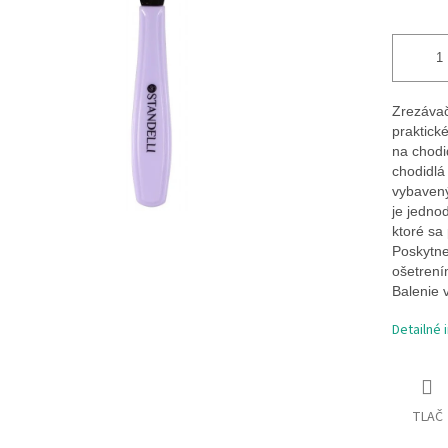
hviezdičiek.
Zrezávač
praktick
na chodi
chodidlá 
vybavený
je jedno
ktoré sa
Poskytne
ošetrení
Balenie v
Detailné 
TLAČ