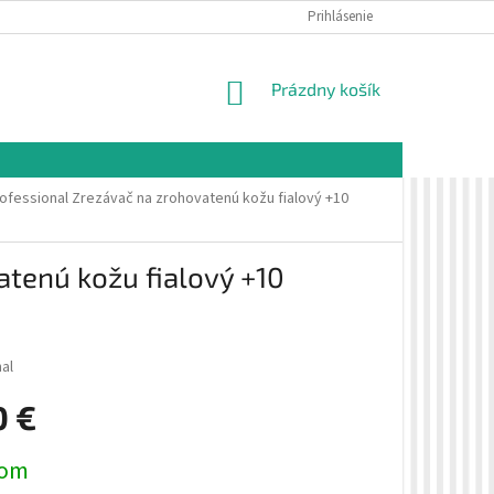
É PODMIENKY
OCHRANA OSOBNÝCH ÚDAJOV
Prihlásenie
VZORKOVÁ PREDAJŇA 
NÁKUPNÝ
Prázdny košík
KOŠÍK
rofessional Zrezávač na zrohovatenú kožu fialový +10
atenú kožu fialový +10
nal
0 €
ová
dom