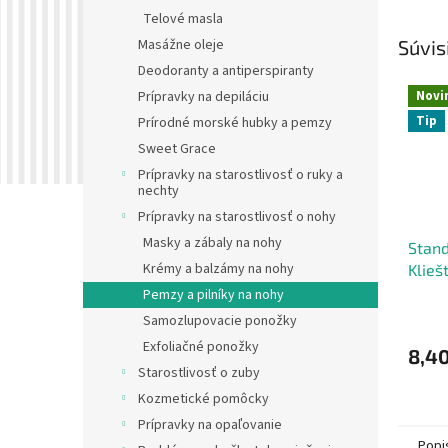
Telové masla
Súvis
Masážne oleje
Deodoranty a antiperspiranty
Novi
Prípravky na depiláciu
Tip
Prírodné morské hubky a pemzy
Sweet Grace
Prípravky na starostlivosť o ruky a
nechty
Prípravky na starostlivosť o nohy
Masky a zábaly na nohy
Stand
Krémy a balzámy na nohy
Klieš
zaras
Pemzy a pilníky na nohy
Samozlupovacie ponožky
Exfoliačné ponožky
8,40
Starostlivosť o zuby
Kozmetické pomôcky
Prípravky na opaľovanie
Popi