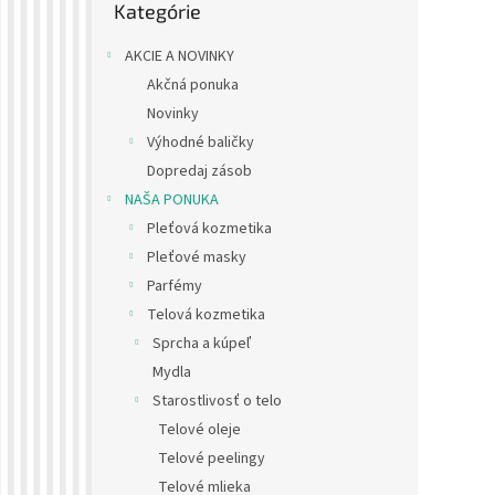
Kategórie
kategórie
AKCIE A NOVINKY
Akčná ponuka
Novinky
Výhodné baličky
Dopredaj zásob
NAŠA PONUKA
Pleťová kozmetika
Pleťové masky
Parfémy
Telová kozmetika
Sprcha a kúpeľ
Mydla
Starostlivosť o telo
Telové oleje
Telové peelingy
Telové mlieka