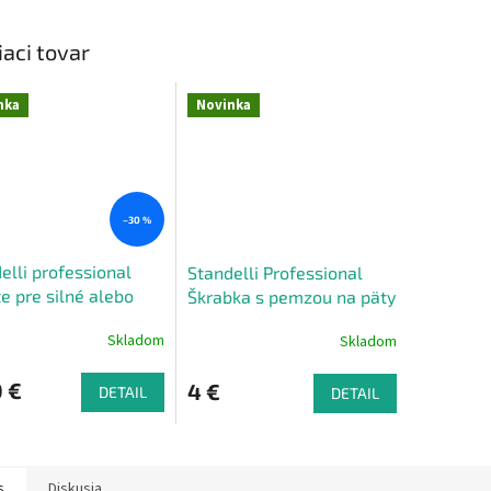
iaci tovar
nka
Novinka
–30 %
elli professional
Standelli Professional
te pre silné alebo
Škrabka s pemzou na päty
tené nechty 12,3 cm
4 v
Skladom
Skladom
 €
4 €
DETAIL
DETAIL
s
Diskusia