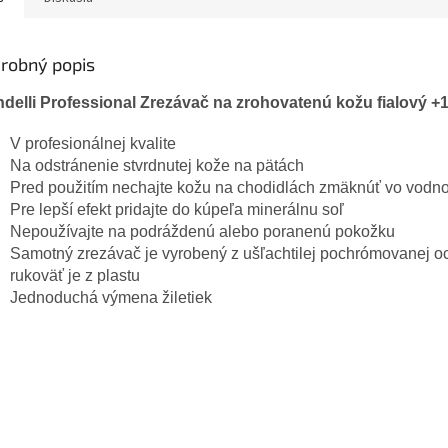
robný popis
ndelli Professional Zrezávač na zrohovatenú kožu fialový +10
V profesionálnej kvalite
Na odstránenie stvrdnutej kože na pätách
Pred použitím nechajte kožu na chodidlách zmäknúť vo vodn
Pre lepší efekt pridajte do kúpeľa minerálnu soľ
Nepoužívajte na podráždenú alebo poranenú pokožku
Samotný zrezávač je vyrobený z ušľachtilej pochrómovanej oc
rukoväť je z plastu
Jednoduchá výmena žiletiek