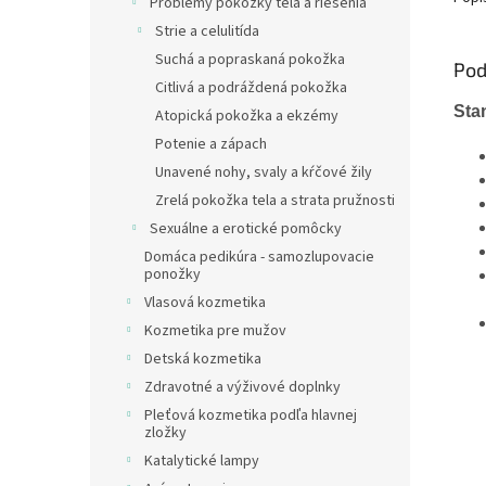
Problémy pokožky tela a riešenia
Strie a celulitída
Suchá a popraskaná pokožka
Pod
Citlivá a podráždená pokožka
Sta
Atopická pokožka a ekzémy
Potenie a zápach
Unavené nohy, svaly a kŕčové žily
Zrelá pokožka tela a strata pružnosti
Sexuálne a erotické pomôcky
Domáca pedikúra - samozlupovacie
ponožky
Vlasová kozmetika
Kozmetika pre mužov
Detská kozmetika
Zdravotné a výživové doplnky
Pleťová kozmetika podľa hlavnej
zložky
Katalytické lampy