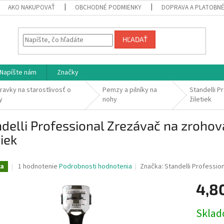
AKO NAKUPOVAŤ
OBCHODNÉ PODMIENKY
DOPRAVA A PLATOBN
HĽADAŤ
Napíšte nám
Značky
pravky na starostlivosť o
Pemzy a pilníky na
Standelli P
y
nohy
žiletiek
delli Professional Zrezávač na zrohov
tiek
Priemerné
1 hodnotenie
Podrobnosti hodnotenia
Značka:
Standelli Professio
ka
hodnotenie
produktu
4,8
je
5,0
Jednotk
Skla
z
cena:
5