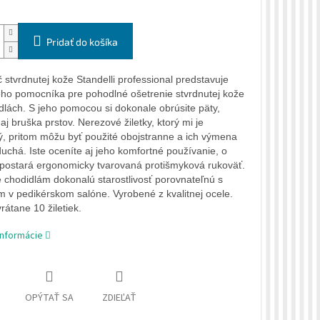
Pridať do košíka
 stvrdnutej kože Standelli professional predstavuje
ého pomocníka pre pohodlné ošetrenie stvrdnutej kože
dlách. S jeho pomocou si dokonale obrúsite päty,
aj bruška prstov. Nerezové žiletky, ktorý mi je
, pritom môžu byť použité obojstranne a ich výmena
duchá. Iste oceníte aj jeho komfortné používanie, o
 postará ergonomicky tvarovaná protišmyková rukoväť.
 chodidlám dokonalú starostlivosť porovnateľnú s
m v pedikérskom salóne. Vyrobené z kvalitnej ocele.
rátane 10 žiletiek.
informácie
OPÝTAŤ SA
ZDIEĽAŤ