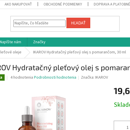
AKO NAKUPOVAŤ
OBCHODNÉ PODMIENKY
DOPRAVA A PLATOBN
HĽADAŤ
Napíšte nám
Značky
leťové oleje
IKAROV Hydratačný pleťový olej s pomarančom, 30 ml
ROV Hydratačný pleťový olej s pomara
Priemerné
4 hodnotenia
Podrobnosti hodnotenia
Značka:
IKAROV
ka
hodnotenie
produktu
19,
je
4,5
Jednotk
Skla
z
cena:
5
hviezdičiek.