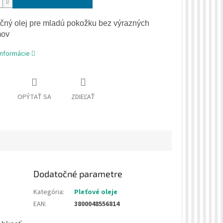
čný olej pre mladú pokožku bez výrazných
mov
informácie
OPÝTAŤ SA
ZDIEĽAŤ
Dodatočné parametre
Kategória
:
Pleťové oleje
EAN
:
3800048556814