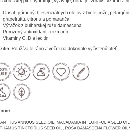
žkou. Olej pleť hydratuje, vyživuje, dodá jej zdravší vzhľad a 
Obsah prírodných esenciálnych olejov z bielej ruže, pelargóni
grapefruitu, citronu a pomaranča
Výťažok z bulharskej ruže damascena
Prirozený antioxidant - rozmarín
Vitamíny C, D a lecitín
itie:
Používajte ráno a večer na dokonale vyčistenú pleť.
ženie:
IANTHUS ANNUUS SEED OIL, MACADAMIA INTEGRIFOLIA SEED OIL
THAMUS TINCTORIUS SEED OIL, ROSA DAMASCENA FLOWER OIL*