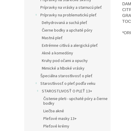
Prípravky na starecké škvrny
DAM
Prípravky na vrásky a starnucú pleť
CIT
Prípravky na problematickú pleť
GRA
TOC
Dehydrovaná a suchá pleť
Čierne bodky a upchaté póry
*OR
Mastná pleť
Extrémne citlivá a alergická pleť
Akné a komedóny
Kruhy pod očami a opuchy
Mimické a hlboké vrásky
Špeciálna starostlivosť o pleť
Starostlivosť o pleť podľa veku
STAROSTLIVOSŤ O PLEŤ 13+
Čistenie pleti - upchaté póry a čierne
bodky
Liečba akné
Pleťové masky 13+
Pleťové krémy