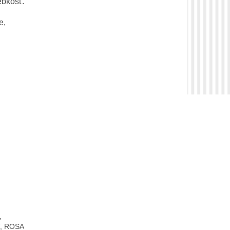
hebkosť.
e,
,
, ROSA