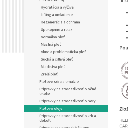
Pleťové krémy
poko
Hydratácia a výživa
Lifting a omladenie
Regenerácia a ochrana
Upokojenie a relax
Normálna pleť
Mastná pleť
Použ
Akne a problematicka pleť
Suchá a citlivá pleť
Mladistva pleť
Zrelá pleť
Pleťové séra a emulzie
Prípravky na starostlivosť o očné
okolie
Prípravky na starostlivosť o pery
Pleťové oleje
Zlo
Prípravky na starostlivosť o krk a
dekolt
HEL
CAR