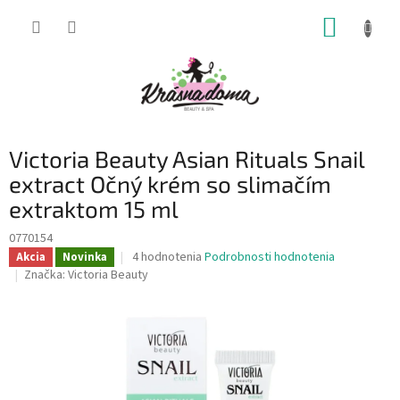
Prejsť
NÁKUP
na
obsah
KOŠÍK
Victoria Beauty Asian Rituals Snail
extract Očný krém so slimačím
extraktom 15 ml
0770154
Priemerné
4 hodnotenia
Podrobnosti hodnotenia
Akcia
Novinka
hodnotenie
Značka:
Victoria Beauty
produktu
je
4,5
z
5
hviezdičiek.