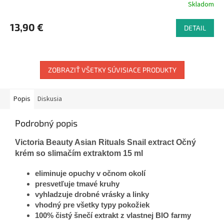
Skladom
13,90 €
DETAIL
ZOBRAZIŤ VŠETKY SÚVISIACE PRODUKTY
Popis
Diskusia
Podrobný popis
Victoria Beauty Asian Rituals Snail extract Očný
krém so slimačím extraktom 15 ml
eliminuje opuchy v očnom okolí
presvetľuje tmavé kruhy
vyhladzuje drobné vrásky a linky
vhodný pre všetky typy pokožiek
100% čistý šnečí extrakt z vlastnej BIO farmy