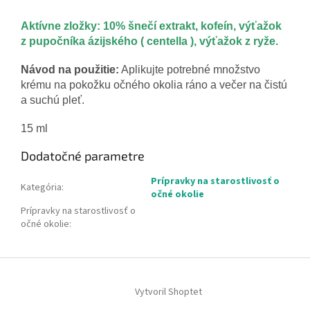
Aktívne zložky: 10% šnečí extrakt, kofeín, výťažok
z pupočníka ázijského ( centella ), výťažok z ryže.
Návod na použitie:
Aplikujte potrebné množstvo
krému na pokožku očného okolia ráno a večer na čistú
a suchú pleť.
15 ml
Dodatočné parametre
Prípravky na starostlivosť o
Kategória
:
očné okolie
Prípravky na starostlivosť o
očné okolie
:
Z
á
Vytvoril Shoptet
p