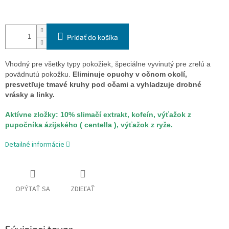
Pridať do košíka
Vhodný pre všetky typy pokožiek, špeciálne vyvinutý pre zrelú a
povädnutú pokožku.
Eliminuje opuchy v očnom okolí,
presvetľuje tmavé kruhy pod očami a vyhladzuje drobné
vrásky a linky.
Aktívne zložky: 10% slimačí extrakt, kofeín, výťažok z
pupočníka ázijského ( centella ), výťažok z ryže.
Detailné informácie
OPÝTAŤ SA
ZDIEĽAŤ