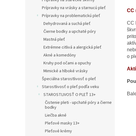
Prípravky na starecké škvrny
Prípravky na vrásky a starnucú pleť
CC 
Prípravky na problematickú pleť
CC k
Dehydrovaná a suchá pleť
škvr
Čierne bodky a upchaté póry
prit
Mastná pleť
aktí
Extrémne citlivá a alergická pleť
nebu
Akné a komedóny
o pl
Kruhy pod očami a opuchy
Akt
Mimické a hlboké vrásky
Špeciálna starostlivosť o pleť
Použ
Starostlivosť o pleť podľa veku
Bale
STAROSTLIVOSŤ O PLEŤ 13+
Čistenie pleti - upchaté póry a čierne
bodky
Liečba akné
Pleťové masky 13+
Pleťové krémy