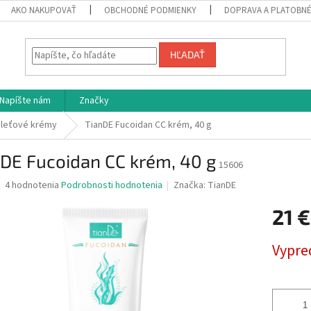
AKO NAKUPOVAŤ
OBCHODNÉ PODMIENKY
DOPRAVA A PLATOBN
HĽADAŤ
Napíšte nám
Značky
leťové krémy
TianDE Fucoidan CC krém, 40 g
DE Fucoidan CC krém, 40 g
15606
Priemerné
4 hodnotenia
Podrobnosti hodnotenia
Značka:
TianDE
hodnotenie
produktu
21 €
je
4,0
Jednotk
Vypre
z
cena:
5
hviezdičiek.