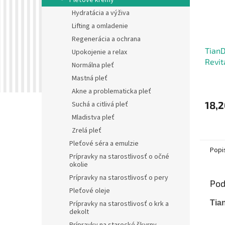
Pleťové krémy
Hydratácia a výživa
Lifting a omladenie
Regenerácia a ochrana
Tian
Upokojenie a relax
Revit
Normálna pleť
krém 
Mastná pleť
Akne a problematicka pleť
18,2
Suchá a citlivá pleť
Mladistva pleť
Zrelá pleť
Pleťové séra a emulzie
Popi
Prípravky na starostlivosť o očné
okolie
Prípravky na starostlivosť o pery
Pod
Pleťové oleje
Tia
Prípravky na starostlivosť o krk a
dekolt