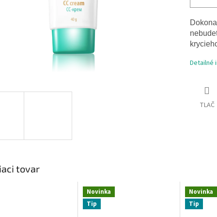
Dokonal
nebudet
krycieho
Detailné 
TLAČ
iaci tovar
Novinka
Novinka
Tip
Tip