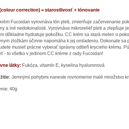
(colour correction) = starostlivosť + tónovanie
rém Fucoidan vyrovnáva tón pleti, zmierňuje začervenanie pok
ny a iné nedokonalosti. Vyrovnáva mikroreliéf pleti a zlepšuje j
om dôkladne hydratuje pokožku. CC krém sa stará nielen o poko
vnym zložkám účinne napomáha k jej omladeniu. Dokonale sa pr
dete musieť prácne vyberať správny odtieň krycieho krému. Pú
eť - to všetko v jedinom CC kréme z rady Fucoidan!
ívne látky:
Fukóza, vitamín E, kyselina hyaluronová
itie:
Jemnými pohybmi naneste rovnomerne malé množstvo kré
nie: 40g