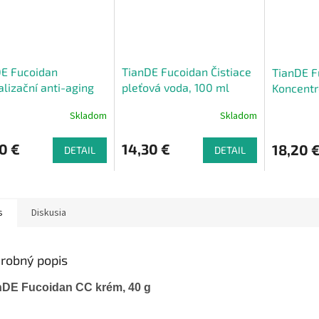
DE Fucoidan
TianDE Fucoidan Čistiace
TianDE F
alizační anti-aging
pleťová voda, 100 ml
Koncentr
na obličej, 55 g
na vrásky
Skladom
Skladom
0 €
14,30 €
18,20 
DETAIL
DETAIL
s
Diskusia
robný popis
nDE Fucoidan CC krém, 40 g