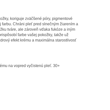
ožky, koriguje zväčšené póry, pigmentové
ej farbu. Chráni pleť pred slnečným žiarením a
žku tváre, ale zároveň vďaka fukóze a iným
ispôsobí farbe vašej pokožky, takže už
drový efekt krému a maximálna starostlivosť
mu na vopred vyčistenú pleť. 30+