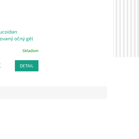
ucoidan
ovaný očný gél
, 25 g
Skladom
€
DETAIL