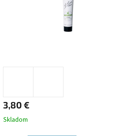
3,80 €
Jednotková
Skladom
cena: