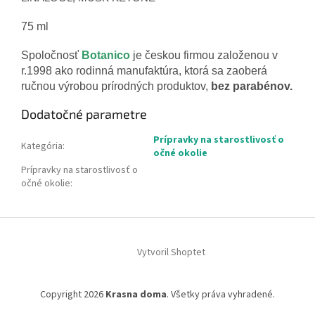
75 ml
Spoločnosť
Botanico
je českou firmou založenou v
r.1998 ako rodinná manufaktúra, ktorá sa zaoberá
ručnou výrobou prírodných produktov,
bez parabénov.
Dodatočné parametre
Prípravky na starostlivosť o
Kategória
:
očné okolie
Prípravky na starostlivosť o
očné okolie
:
Z
á
Vytvoril Shoptet
p
ä
t
Copyright 2026
Krasna doma
. Všetky práva vyhradené.
i