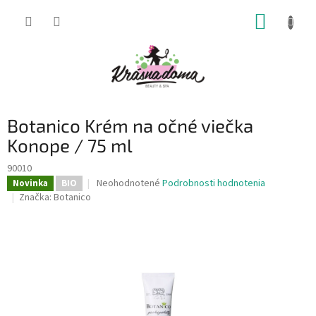
Prejsť
NÁKUP
na
obsah
KOŠÍK
Botanico Krém na očné viečka
Konope / 75 ml
90010
Priemerné
Neohodnotené
Podrobnosti hodnotenia
Novinka
BIO
hodnotenie
Značka:
Botanico
produktu
je
0,0
z
5
hviezdičiek.