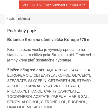
ZOBRAZIŤ VŠETKY SÚVISIACE PRODUKTY
Popis
Diskusia
Podrobný popis
Botanico Krém na očné viečka Konope / 75 ml
Krém na očné viečka je vyvinutý špeciálne na
starostlivosť o citlivú pokožku okolo očí. Tento veľmi
jemný krém pleť dostatočne hydratuje.
Zloženie/Ingredients:
AQUA PURIFICATA, OLEA
EUROPEA OIL, CETEARYL ALKOHOL, GLYCERYL
STEARATE, GLYCERÍN, CETEARETH 25, STEARYL
ALKOHOL, CANNABIS SATIVA L. EXTRACT,
PHENOXYETHANOL, CAPRY CAPRYLATE,
TOCOPHEROL ACETATE, PARFUM, MARIS SAL,
BENZYL ALCOHOL, CITRONELLOL, EUGENOL,
LINALOOL, MUSK KETONE