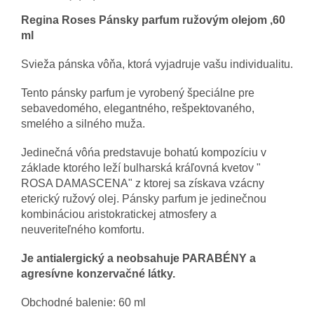
Regina Roses Pánsky parfum ružovým olejom ,60
ml
Svieža pánska vôňa, ktorá vyjadruje vašu individualitu.
Tento pánsky parfum je vyrobený špeciálne pre
sebavedomého, elegantného, rešpektovaného,
smelého a silného muža.
Jedinečná vôńa predstavuje bohatú kompozíciu v
základe ktorého leží bulharská kráľovná kvetov "
ROSA DAMASCENA" z ktorej sa získava vzácny
eterický ružový olej. Pánsky parfum je jedinečnou
kombináciou aristokratickej atmosfery a
neuveriteľného komfortu.
Je antialergický a neobsahuje PARABÉNY a
agresívne konzervačné látky.
Obchodné balenie: 60 ml