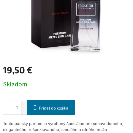
19,50 €
Jednotková
Skladom
cena:
Pridať do košíka
Tento pánsky parfum je vyrobený špeciálne pre sebavedomého,
elegantného, rešpektovaného, smelého a silného muža