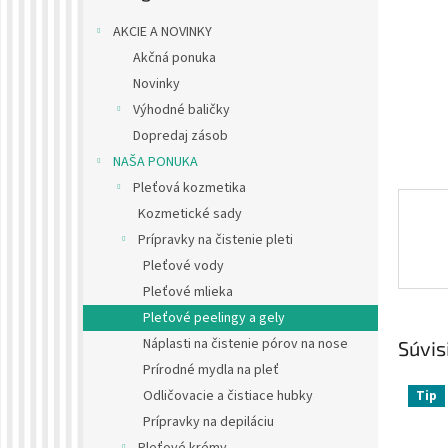
AKCIE A NOVINKY
Akčná ponuka
Novinky
Výhodné baličky
Dopredaj zásob
NAŠA PONUKA
Pleťová kozmetika
Kozmetické sady
Prípravky na čistenie pleti
Pleťové vody
Pleťové mlieka
Pleťové peelingy a gely
Náplasti na čistenie pórov na nose
Súvis
Prírodné mydla na pleť
Odličovacie a čistiace hubky
Tip
Prípravky na depiláciu