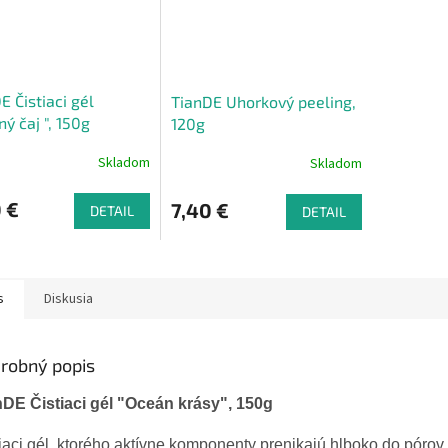
E Čistiaci gél
TianDE Uhorkový peeling,
ný čaj ", 150g
120g
Skladom
Skladom
 €
7,40 €
DETAIL
DETAIL
s
Diskusia
robný popis
nDE Čistiaci gél "Oceán krásy", 150g
iaci gél, ktorého aktívne komponenty prenikajú hlboko do pórov 