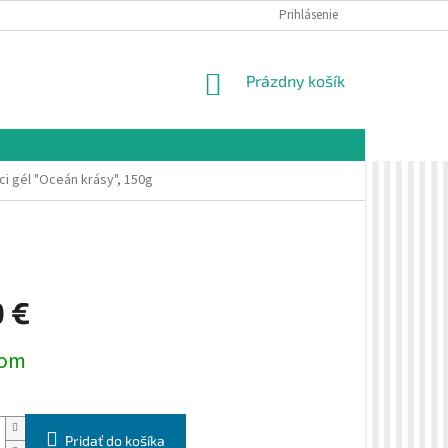
É PODMIENKY
OCHRANA OSOBNÝCH ÚDAJOV
Prihlásenie
VZORKOVÁ PREDAJŇA 
NÁKUPNÝ
Prázdny košík
KOŠÍK
ci gél "Oceán krásy", 150g
0 €
ová
dom
Pridať do košíka