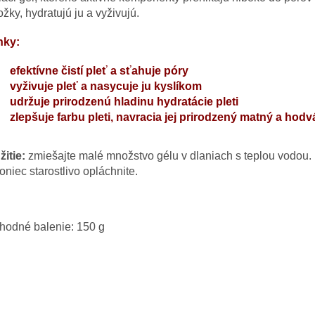
žky, hydratujú ju a vyživujú.
nky:
efektívne čistí pleť a sťahuje póry
vyživuje pleť a nasycuje ju kyslíkom
udržuje prirodzenú hladinu hydratácie pleti
zlepšuje farbu pleti, navracia jej prirodzený matný a hod
itie:
zmiešajte malé množstvo gélu v dlaniach s teplou vodou.
niec starostlivo opláchnite.
hodné balenie: 150 g