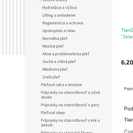
Pleťové krémy
Hydratácia a výživa
Lifting a omladenie
Regenerácia a ochrana
TianD
Upokojenie a relax
"Zele
Normálna pleť
Mastná pleť
Akne a problematicka pleť
6,20
Suchá a citlivá pleť
Mladistva pleť
Zrelá pleť
Pleťové séra a emulzie
Popi
Prípravky na starostlivosť o očné
okolie
Prípravky na starostlivosť o pery
Pod
Pleťové oleje
Tia
Prípravky na starostlivosť o krk a
dekolt
Čist