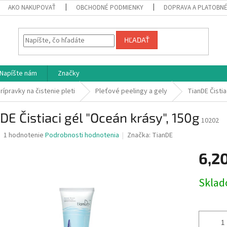
AKO NAKUPOVAŤ
OBCHODNÉ PODMIENKY
DOPRAVA A PLATOBN
HĽADAŤ
Napíšte nám
Značky
rípravky na čistenie pleti
Pleťové peelingy a gely
TianDE Čistia
DE Čistiaci gél "Oceán krásy", 150g
10202
Priemerné
1 hodnotenie
Podrobnosti hodnotenia
Značka:
TianDE
hodnotenie
produktu
6,2
je
5,0
Jednotk
Skla
z
cena:
5
hviezdičiek.