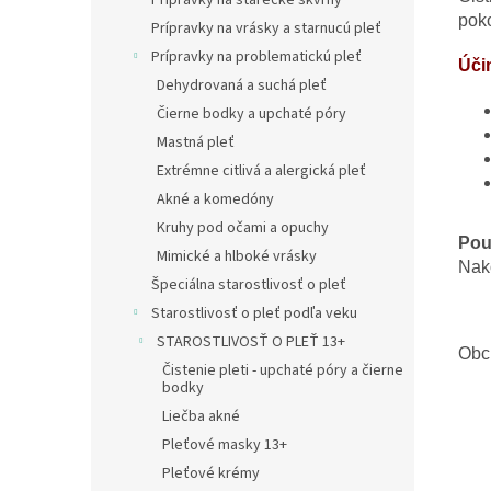
Prípravky na starecké škvrny
poko
Prípravky na vrásky a starnucú pleť
Prípravky na problematickú pleť
Úči
Dehydrovaná a suchá pleť
Čierne bodky a upchaté póry
Mastná pleť
Extrémne citlivá a alergická pleť
Akné a komedóny
Kruhy pod očami a opuchy
Použ
Mimické a hlboké vrásky
Nako
Špeciálna starostlivosť o pleť
Starostlivosť o pleť podľa veku
STAROSTLIVOSŤ O PLEŤ 13+
Obc
Čistenie pleti - upchaté póry a čierne
bodky
Liečba akné
Pleťové masky 13+
Pleťové krémy