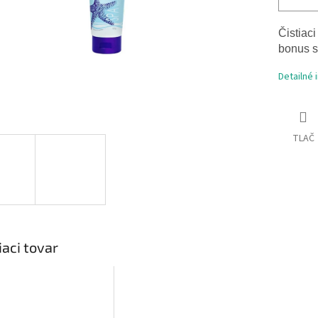
Čistiac
bonus sk
Detailné 
TLAČ
iaci tovar