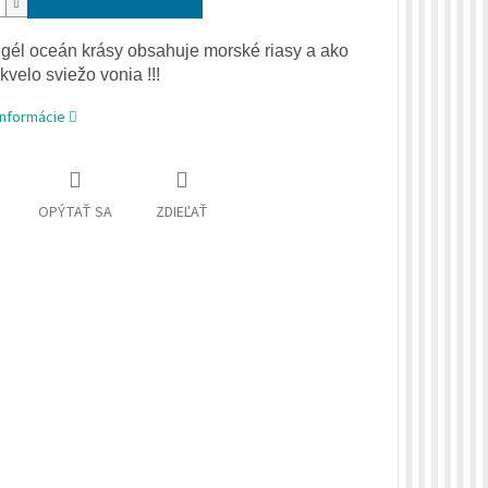
i gél oceán krásy obsahuje morské riasy a ako
velo sviežo vonia !!!
informácie
OPÝTAŤ SA
ZDIEĽAŤ