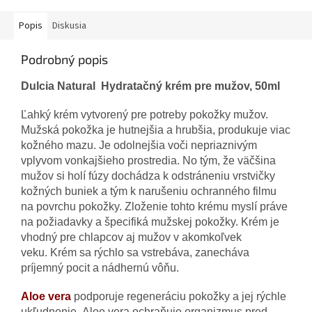
Popis
Diskusia
Podrobný popis
Dulcia Natural Hydratačný krém pre mužov, 50ml
Ľahký krém vytvorený pre potreby pokožky mužov.
Mužská pokožka je hutnejšia a hrubšia, produkuje viac
kožného mazu. Je odolnejšia voči nepriaznivým
vplyvom vonkajšieho prostredia. No tým, že väčšina
mužov si holí fúzy dochádza k odstráneniu vrstvičky
kožných buniek a tým k narušeniu ochranného filmu
na povrchu pokožky. Zloženie tohto krému myslí práve
na požiadavky a špecifiká mužskej pokožky. Krém je
vhodný pre chlapcov aj mužov v akomkoľvek
veku. Krém sa rýchlo sa vstrebáva, zanecháva
príjemný pocit a nádhernú vôňu.
Aloe vera
podporuje regeneráciu pokožky a jej rýchle
ukľudnenie. Aloe vera ochraňuje organizmus pred