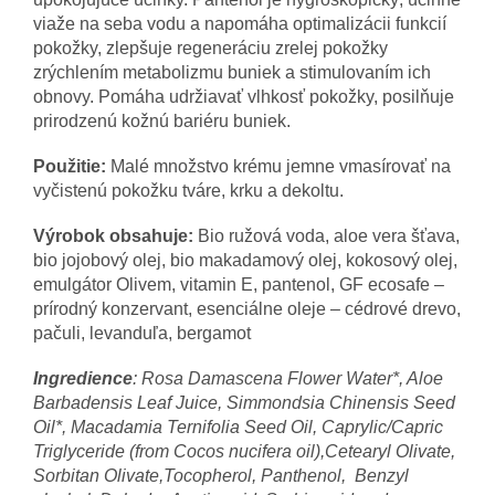
viaže na seba vodu a napomáha optimalizácii funkcií
pokožky, zlepšuje regeneráciu zrelej pokožky
zrýchlením metabolizmu buniek a stimulovaním ich
obnovy. Pomáha udržiavať vlhkosť pokožky, posilňuje
prirodzenú kožnú bariéru buniek.
Použitie:
Malé množstvo krému jemne vmasírovať na
vyčistenú pokožku tváre, krku a dekoltu.
Výrobok obsahuje:
Bio ružová voda, aloe vera šťava,
bio jojobový olej, bio makadamový olej, kokosový olej,
emulgátor Olivem, vitamin E, pantenol, GF ecosafe –
prírodný konzervant, esenciálne oleje – cédrové drevo,
pačuli, levanduľa, bergamot
Ingredience
: Rosa Damascena Flower Water*, Aloe
Barbadensis Leaf Juice, Simmondsia Chinensis Seed
Oil*, Macadamia Ternifolia Seed Oil, Caprylic/Capric
Triglyceride (from Cocos nucifera oil),Cetearyl Olivate,
Sorbitan Olivate,Tocopherol, Panthenol, Benzyl