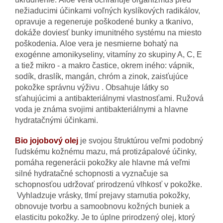
nežiaducimi účinkami voľných kyslíkových radikálov,
opravuje a regeneruje poškodené bunky a tkanivo,
dokáže doviesť bunky imunitného systému na miesto
poškodenia. Aloe vera je nesmierne bohatý na
exogénne amonikyseliny, vitamíny zo skupiny A, C, E
a tiež mikro - a makro častice, okrem iného: vápnik,
sodík, draslík, mangán, chróm a zinok, zaisťujúce
pokožke správnu výživu . Obsahuje látky so
sťahujúcimi a antibakteriálnymi vlastnosťami. Ružová
voda je známa svojimi antibakteriálnymi a hlavne
hydratačnými účinkami.
Bio jojobový olej
je svojou štruktúrou veľmi podobný
ľudskému kožnému mazu, má protizápalové účinky,
pomáha regenerácii pokožky ale hlavne má veľmi
silné hydratačné schopnosti a vyznačuje sa
schopnosťou udržovať prirodzenú vlhkosť v pokožke.
Vyhladzuje vrásky, tlmí prejavy starnutia pokožky,
obnovuje tvorbu a samoobnovu kožných buniek a
elasticitu pokožky. Je to úplne prirodzený olej, ktorý