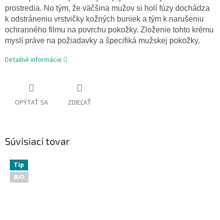
prostredia. No tým, že väčšina mužov si holí fúzy dochádza
k odstráneniu vrstvičky kožných buniek a tým k narušeniu
ochranného filmu na povrchu pokožky. Zloženie tohto krému
myslí práve na požiadavky a špecifiká mužskej pokožky.
Detailné informácie
OPÝTAŤ SA
ZDIEĽAŤ
Súvisiaci tovar
Tip
BIO