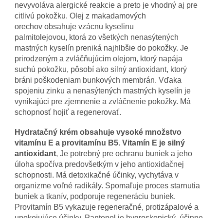
nevyvoláva alergické reakcie a preto je vhodný aj pre
citlivú pokožku. Olej z makadamových
orechov obsahuje vzácnu kyselinu
palmitolejovou, ktorá zo všetkých nenasýtených
mastných kyselín preniká najhlbšie do pokožky. Je
prirodzeným a zvláčňujúcim olejom, ktorý napája
suchú pokožku, pôsobí ako silný antioxidant, ktorý
bráni poškodeniam bunkových membrán. Vďaka
spojeniu zinku a nenasýtených mastných kyselín je
vynikajúci pre zjemnenie a zvláčnenie pokožky. Má
schopnosť hojiť a regenerovať.
Hydratačný krém obsahuje vysoké množstvo
vitamínu E a provitamínu B5. Vitamín E je silný
antioxidant
, Je potrebný pre ochranu buniek a jeho
úloha spočíva predovšetkým v jeho antioxidačnej
schopnosti. Má detoxikačné účinky, vychytáva v
organizme voľné radikály. Spomaľuje proces starnutia
buniek a tkanív, podporuje regeneráciu buniek.
Provitamín B5 vykazuje regeneračné, protizápalové a
upokojujúce účinky. Pantenol je hygroskopický, účinne