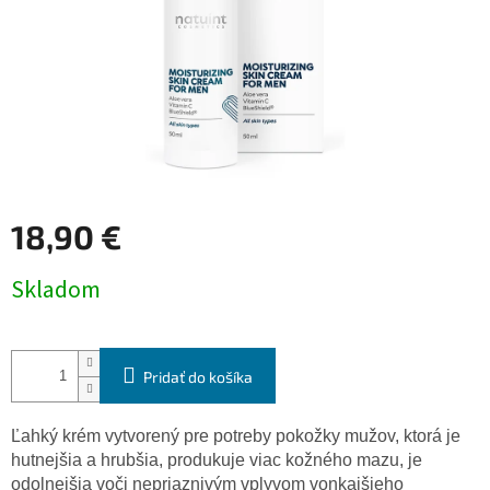
18,90 €
Jednotková
Skladom
cena:
Pridať do košíka
Ľahký krém vytvorený pre potreby pokožky mužov, ktorá je
hutnejšia a hrubšia, produkuje viac kožného mazu, je
odolnejšia voči nepriaznivým vplyvom vonkajšieho