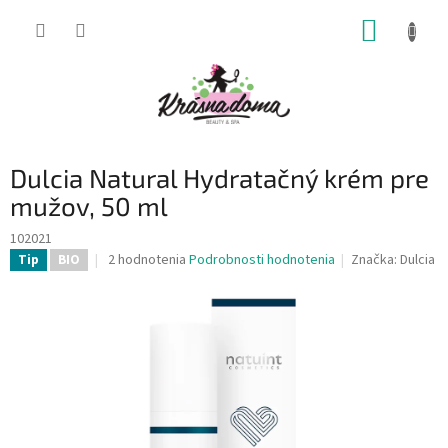
Prejsť
NÁKUP
na
obsah
KOŠÍK
Dulcia Natural Hydratačný krém pre
mužov, 50 ml
102021
Priemerné
2 hodnotenia
Podrobnosti hodnotenia
Značka:
Dulcia
Tip
BIO
hodnotenie
produktu
je
5,0
z
5
hviezdičiek.