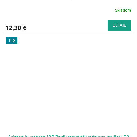
Skladom
DETAIL
12,30 €
Tip
Aristea Numeros 109 Parfumovaná voda pre mužov, 50