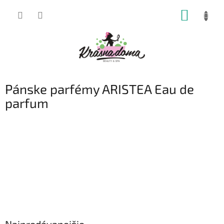
Prejsť
NÁKUP
na
obsah
KOŠÍK
Pánske parfémy ARISTEA Eau de
parfum
Najpredávanejšie