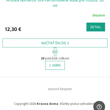
ml
Skladom
DETAIL
12,30 €
NAČÍTAŤ ĎALŠIE 2
S
1
2
t
O
r
20
položiek celkom
v
á
l
HORE
n
á
k
d
o
v
Z
a
a
c
á
n
i
Vytvoril Shoptet
p
i
e
ä
e
p
t
r
Copyright 2026
Krasna doma
. Všetky práva vyhradené.
i
v