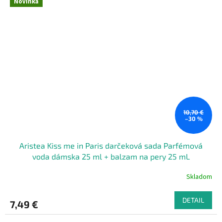
Novinka
10,70 €
–30 %
Aristea Kiss me in Paris darčeková sada Parfémová
voda dámska 25 ml + balzam na pery 25 mL
Skladom
DETAIL
7,49 €