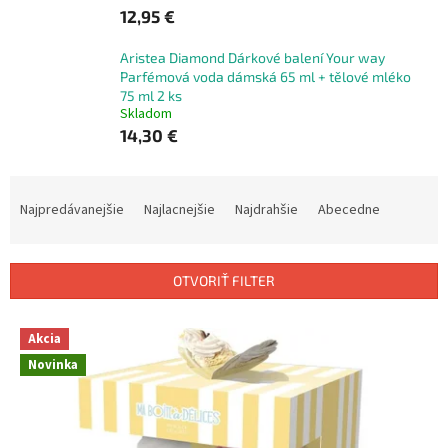
12,95 €
Aristea Diamond Dárkové balení Your way
Parfémová voda dámská 65 ml + tělové mléko
75 ml 2 ks
Skladom
14,30 €
R
a
Najpredávanejšie
Najlacnejšie
Najdrahšie
Abecedne
d
e
n
OTVORIŤ FILTER
i
e
V
p
Akcia
ý
r
Novinka
p
o
i
d
s
u
p