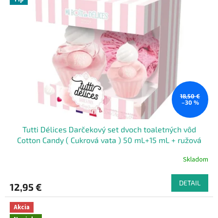
18,50 €
–30 %
Tutti Délices Darčekový set dvoch toaletných vôd
Cotton Candy ( Cukrová vata ) 50 mL+15 mL + ružová
gumička do vlasov
Skladom
DETAIL
12,95 €
Akcia