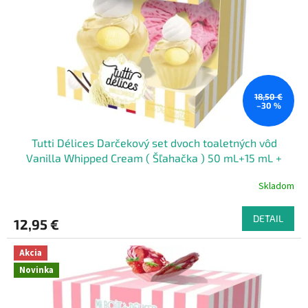
k
r
t
o
o
d
v
u
k
t
o
18,50 €
–30 %
v
Tutti Délices Darčekový set dvoch toaletných vôd
Vanilla Whipped Cream ( Šľahačka ) 50 mL+15 mL +
ružová gumička do vlasov
Skladom
DETAIL
12,95 €
Akcia
Novinka