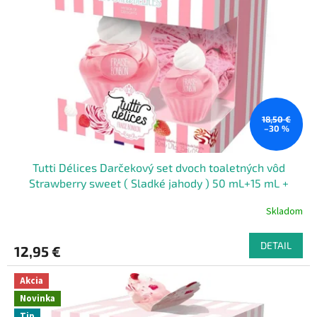
18,50 €
–30 %
Tutti Délices Darčekový set dvoch toaletných vôd
Strawberry sweet ( Sladké jahody ) 50 mL+15 mL +
ružová gumička do vlasov
Skladom
DETAIL
12,95 €
Akcia
Novinka
Tip