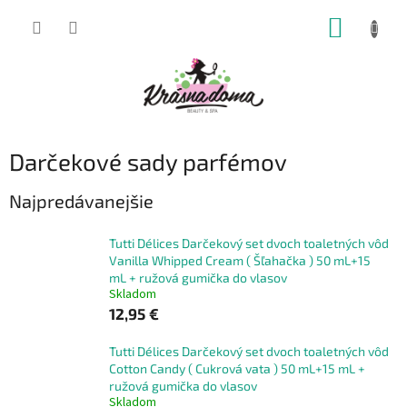
Prejsť
NÁKUP
na
obsah
KOŠÍK
Darčekové sady parfémov
Najpredávanejšie
Tutti Délices Darčekový set dvoch toaletných vôd
Vanilla Whipped Cream ( Šľahačka ) 50 mL+15
mL + ružová gumička do vlasov
Skladom
12,95 €
Tutti Délices Darčekový set dvoch toaletných vôd
Cotton Candy ( Cukrová vata ) 50 mL+15 mL +
ružová gumička do vlasov
Skladom