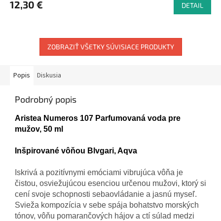
12,30 €
DETAIL
ZOBRAZIŤ VŠETKY SÚVISIACE PRODUKTY
Popis
Diskusia
Podrobný popis
Aristea Numeros 107 Parfumovaná voda pre
mužov, 50 ml
Inšpirované
vôňou
Blvgari
,
Aqva
Iskrivá
a
pozitívnymi
emóciami
vibrujúca
vôňa je
čistou
,
osviežujúcou esenciou
určenou mužovi
,
ktorý
si
cení
svoje schopnosti
sebaovládanie
a
jasnú
myseľ
.
Svieža
kompozícia
v sebe
spája bohatstvo
morských
tónov
,
vôňu
pomarančových
hájov
a
ctí
súlad
medzi