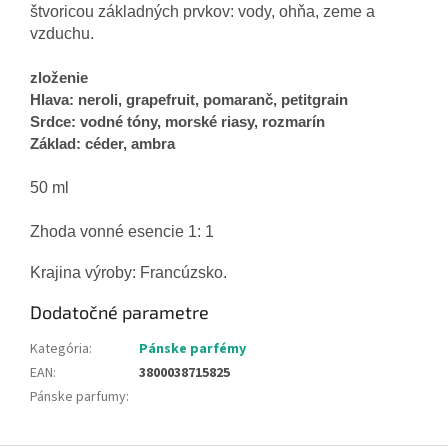
štvoricou
základných
prvkov
:
vody
,
ohňa
,
zeme a
vzduchu
.
zloženie
Hlava
:
neroli
,
grapefruit
,
pomaranč
,
petitgrain
Srdce
:
vodné tóny
,
morské
riasy
,
rozmarín
Základ
:
céder
,
ambra
50
ml
Zhoda
vonné esencie
1
:
1
Krajina výroby: Francúzsko.
Dodatočné parametre
Kategória
:
Pánske parfémy
EAN
:
3800038715825
Pánske parfumy
: