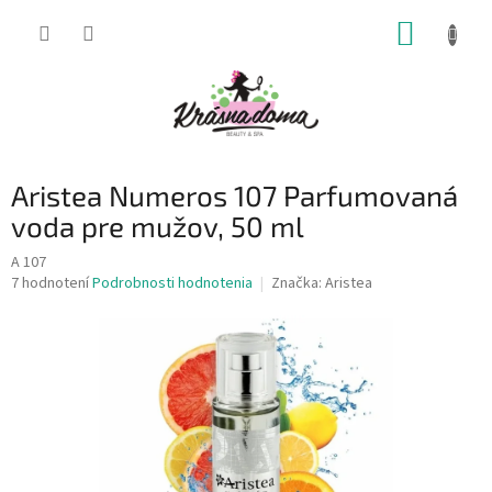
Prejsť
NÁKUP
na
obsah
KOŠÍK
Aristea Numeros 107 Parfumovaná
voda pre mužov, 50 ml
A 107
Priemerné
7 hodnotení
Podrobnosti hodnotenia
Značka:
Aristea
hodnotenie
produktu
je
4,7
z
5
hviezdičiek.