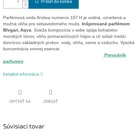
Pridať do košíka
Parfémová voda Aristea numeros 107 H je vodná, vznešená a
mužná vôňa pre sebavedomého muža.
Inšpirované parfémom
Blvgari, Aqva
. Svieža kompozícia v sebe spája bohatstvo
morských tónov, vôňu pomarančových hájov a ctí súlad medzi
štvoricou základných prvkov: vody, ohňa, zeme a vzduchu. Vysoká
koncentrácia vonnej esencie.
Prevodník
parfumov
Detailné informácie
OPÝTAŤ SA
ZDIEĽAŤ
Súvisiaci tovar