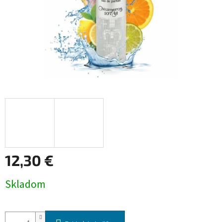
12,30 €
Jednotková
Skladom
cena: