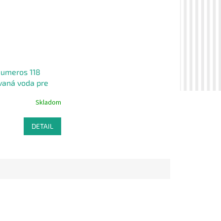
Numeros 118
aná voda pre
 ml
Skladom
€
DETAIL