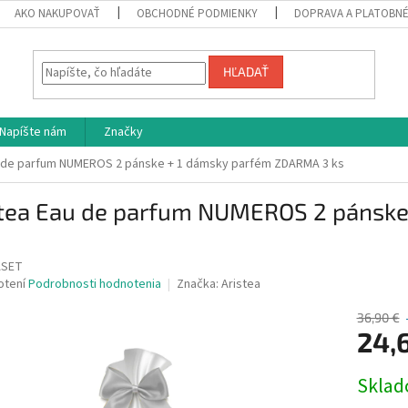
AKO NAKUPOVAŤ
OBCHODNÉ PODMIENKY
DOPRAVA A PLATOBN
HĽADAŤ
Napíšte nám
Značky
u de parfum NUMEROS 2 pánske + 1 dámsky parfém ZDARMA 3 ks
stea Eau de parfum NUMEROS 2 pánsk
ASET
né
otení
Podrobnosti hodnotenia
Značka:
Aristea
nie
u
36,90 €
24,
Jednotk
Skla
cena:
iek.