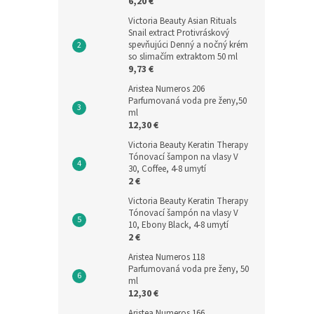
6,20 €
Victoria Beauty Asian Rituals
Snail extract Protivráskový
spevňujúci Denný a nočný krém
so slimačím extraktom 50 ml
9,73 €
Aristea Numeros 206
Parfumovaná voda pre ženy,50
ml
12,30 €
Victoria Beauty Keratin Therapy
Tónovací šampon na vlasy V
30, Coffee, 4-8 umytí
2 €
Victoria Beauty Keratin Therapy
Tónovací šampón na vlasy V
10, Ebony Black, 4-8 umytí
2 €
Aristea Numeros 118
Parfumovaná voda pre ženy, 50
ml
12,30 €
Aristea Numeros 166