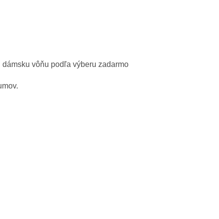
u
dámsku
vôňu
podľa výberu
zadarmo
fumov
.