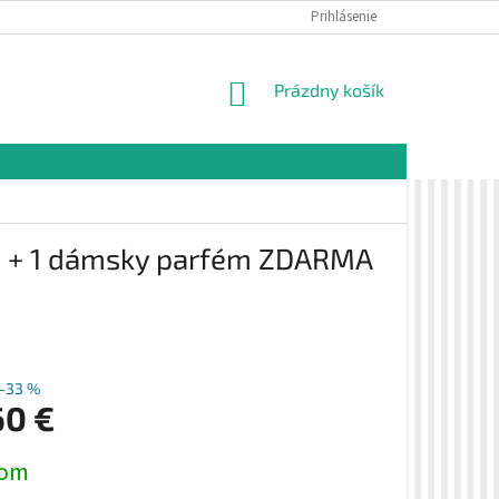
É PODMIENKY
OCHRANA OSOBNÝCH ÚDAJOV
Prihlásenie
VZORKOVÁ PREDAJŇA 
NÁKUPNÝ
Prázdny košík
KOŠÍK
e + 1 dámsky parfém ZDARMA
–33 %
60 €
ová
dom