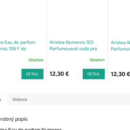
ea Eau de parfum
Aristea Numeros 103
Aristea 
ros 106 F do
Parfumovaná voda pre
Parfumov
ky, 18 ml
mužov, 50 ml
ženy, 50
Skladom
Skladom
12,30 €
12,30 
DETAIL
DETAIL
s
Diskusia
robný popis
stea
Eau
de
parfum
Numeros