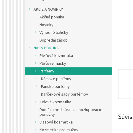
AKCIE A NOVINKY
Akčná ponuka
Novinky
Výhodné baličky
Dopredaj zásob
NAŠA PONUKA
Pleťová kozmetika
Pleťové masky
Parfémy
Dámske parfémy
Pánske parfémy
Darčekové sady parfémov
Telová kozmetika
Domáca pedikúra - samozlupovacie
ponožky
Súvis
Vlasová kozmetika
Kozmetika pre mužov