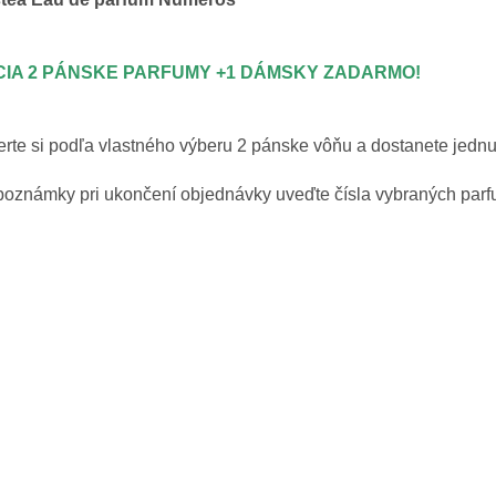
CIA
2
PÁNSKE
PARFUMY
+1
DÁMSKY
ZADARMO
!
erte
si
podľa vlastného
výberu
2
pánske
vôňu
a
dostanete
jedn
poznámky pri
ukončení objednávky
uveďte čísla
vybraných
par