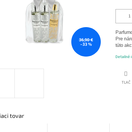
Parfum
Pre
nár
36,90 €
–33 %
túto akc
Detailné 
TLAČ
iaci tovar