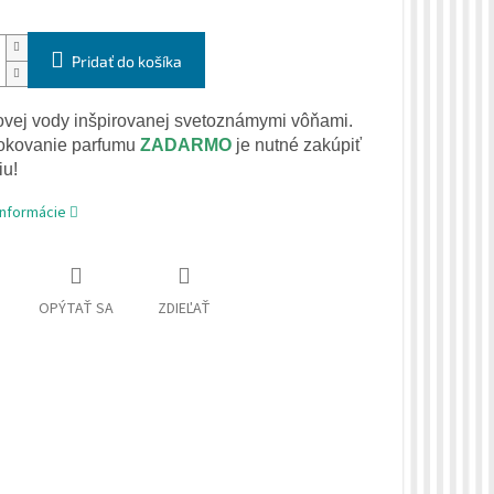
Pridať do košíka
ovej
vody
inšpirovanej
svetoznámymi
vôňami
.
okovanie
parfumu
ZADARMO
je nutné zakúpiť
iu
!
informácie
OPÝTAŤ SA
ZDIEĽAŤ