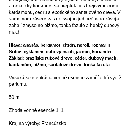
aromatický
koriander
sa
prepletajú
s
hrejivými
tónmi
kardamónu
,
cédru
a
exotického
santalového
dreva
.
V
samotnom
závere
vás do
svojho
jedinečného
závoja
zahalí
zmyselné
pižmo
,
tonka
fazule
a
hebký
dubový
mach
.
Hlava
:
ananás
,
bergamot
,
citrón
,
neroli
,
rozmarín
Srdce
:
cyklámen
,
dubový
mach
,
jazmín
,
koriander
Základ
:
brazílske
ružové
drevo
,
céder
,
dubový
mach
,
kardamóm
,
pižmo
,
santalové
drevo
,
tonka
fazuľa
Vysoká koncentrácia
vonné esencie
zaručí dlhú
výdrž
parfumu
.
50
ml
Zhoda
vonné esencie
1
:
1
Krajina
výroby
:
Francúzsko
.