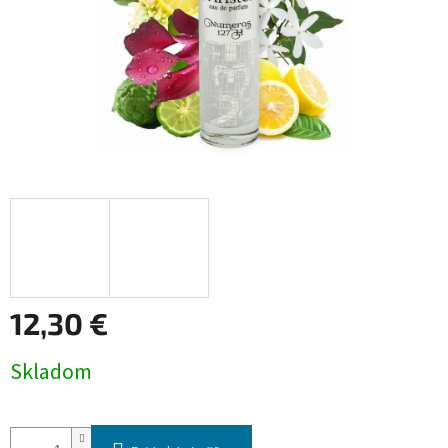
12,30 €
Jednotková
Skladom
cena: