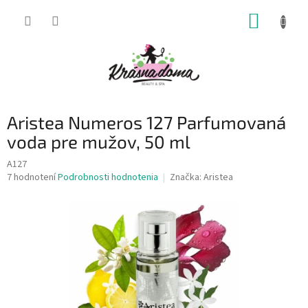
Prejsť
NÁKUP
na
obsah
KOŠÍK
Aristea Numeros 127 Parfumovaná
voda pre mužov, 50 ml
A127
Priemerné
7 hodnotení
Podrobnosti hodnotenia
Značka:
Aristea
hodnotenie
produktu
je
4,9
z
5
hviezdičiek.