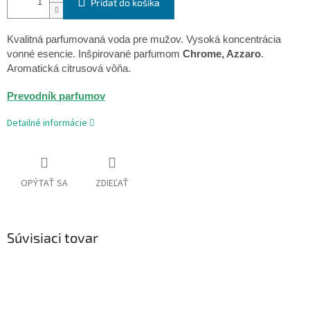
Pridať do košíka
Kvalitná
parfumovaná
voda
pre mužov
.
Vysoká
koncentrácia
vonné esencie
.
Inšpirované
parfumom
Chrome
,
Azzaro
.
Aromatická
citrusová
vôňa
.
Prevodník parfumov
Detailné informácie
OPÝTAŤ SA
ZDIEĽAŤ
Súvisiaci tovar