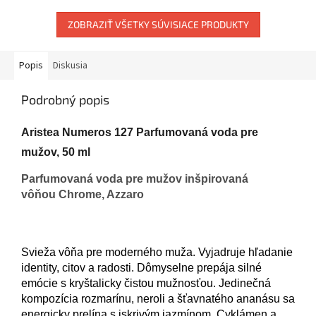
ZOBRAZIŤ VŠETKY SÚVISIACE PRODUKTY
Popis
Diskusia
Podrobný popis
Aristea Numeros 127 Parfumovaná voda pre
mužov, 50 ml
Parfumovaná voda pre mužov inšpirovaná
vôňou
Chrome
,
Azzaro
Svieža vôňa
pre
moderného
muža.
Vyjadruje
hľadanie
identity
,
citov
a
radosti
.
Dômyselne
prepája
silné
emócie
s
kryštalicky
čistou
mužnosťou
.
Jedinečná
kompozícia
rozmarínu
,
neroli
a
šťavnatého
ananásu
sa
energicky
prelína
s
iskrivým
jazmínom
.
Cyklámen
a