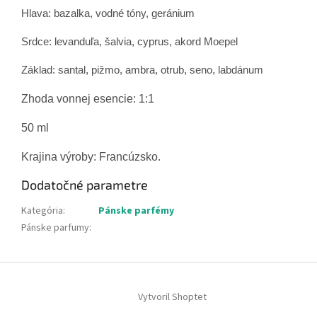
Hlava: bazalka, vodné tóny, geránium
Srdce: levanduľa, šalvia, cyprus, akord Moepel
Základ: santal, pižmo, ambra, otrub, seno, labdánum
Zhoda vonnej esencie: 1:1
50 ml
Krajina výroby: Francúzsko.
Dodatočné parametre
Kategória
:
Pánske parfémy
Pánske parfumy
:
Z
á
Vytvoril Shoptet
p
ä