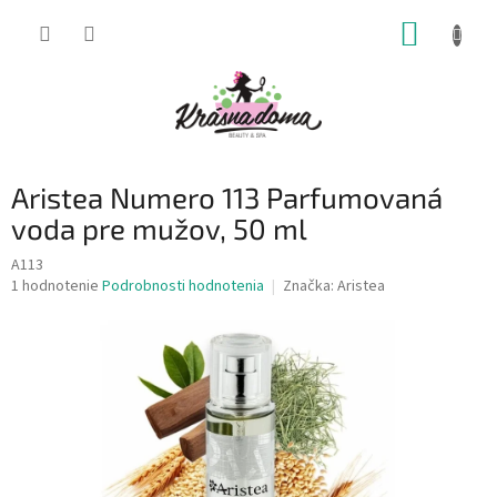
Prejsť
NÁKUP
na
obsah
KOŠÍK
Aristea Numero 113 Parfumovaná
voda pre mužov, 50 ml
A113
Priemerné
1 hodnotenie
Podrobnosti hodnotenia
Značka:
Aristea
hodnotenie
produktu
je
5,0
z
5
hviezdičiek.