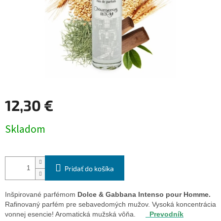
12,30 €
Jednotková
Skladom
cena:
Pridať do košíka
Inšpirované parfémom
Dolce & Gabbana Intenso pour Homme.
Rafinovaný parfém pre sebavedomých mužov. Vysoká koncentrácia
vonnej esencie! Aromatická mužská vôňa.
Prevodník