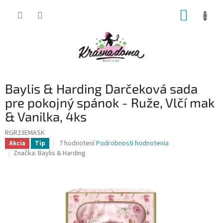
Prejsť
NÁKUP
na
obsah
KOŠÍK
Baylis & Harding Darčeková sada
pre pokojný spánok - Ruže, Vlčí mak
& Vanilka, 4ks
RGR23EMASK
Priemerné
7 hodnotení
Podrobnosti hodnotenia
Akcia
Tip
hodnotenie
Značka:
Baylis & Harding
produktu
je
4,6
z
5
hviezdičiek.