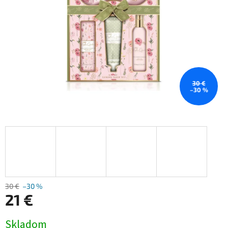
30 €
–30 %
30 €
–30 %
21 €
Jednotková
Skladom
cena: