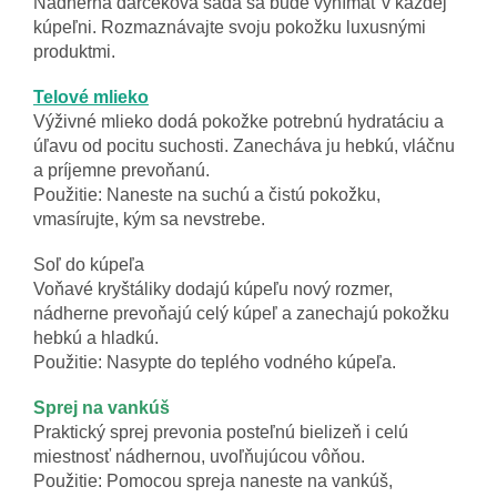
Nádherná darčeková sada sa bude vynímať v každej
kúpeľni. Rozmaznávajte svoju pokožku luxusnými
produktmi.
Telové mlieko
Výživné mlieko dodá pokožke potrebnú hydratáciu a
úľavu od pocitu suchosti. Zanecháva ju hebkú, vláčnu
a príjemne prevoňanú.
Použitie: Naneste na suchú a čistú pokožku,
vmasírujte, kým sa nevstrebe.
Soľ do kúpeľa
Voňavé kryštáliky dodajú kúpeľu nový rozmer,
nádherne prevoňajú celý kúpeľ a zanechajú pokožku
hebkú a hladkú.
Použitie: Nasypte do teplého vodného kúpeľa.
Sprej na vankúš
Praktický sprej prevonia posteľnú bielizeň i celú
miestnosť nádhernou, uvoľňujúcou vôňou.
Použitie: Pomocou spreja naneste na vankúš,