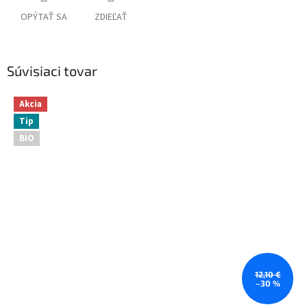
OPÝTAŤ SA
ZDIEĽAŤ
Súvisiaci tovar
Akcia
Tip
BIO
12,10 €
–30 %