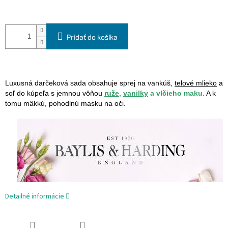
Pridať do košíka
Luxusná darčeková sada obsahuje sprej na vankúš,
telové mlieko
a
soľ do kúpeľa s jemnou vôňou
ruže,
vanilky
a vlčieho maku.
A k
tomu mäkkú, pohodlnú masku na oči.
Detailné informácie