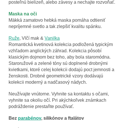
posteľnú bielizeň, alebo závesy a nechajte rozvoňať.
Maska na oči
Mäkká zamatovo hebká maska pomáha odtieniť
nepríjemné svetlo a tak zlepšiť kvalitu spánku.
Ruže
, Vlčí mak &
Vanilka
Romantická kvetinová kolekcia podložená typickým
vzhľadom anglických záhrad. Kolekcia pôsobí
klasickým dojmom bez toho, aby bola staromódna.
Staroružové a zelené tóny sú doplnené drobnými
kvietkami, ktoré celej kolekcii dodajú poct jemnosti a
ženskosti. Drobné geometrické vzory dodávajú
kolekcii moderný a nadčasový nádych.
Neužívajte vnútorne. Vyhnite sa kontaktu s očami,
vyhnite sa okoliu očí. Pri akýchkoľvek známkach
podráždenie prestaňte používať.
Bez
parabénov
, silikónov a ftalátov