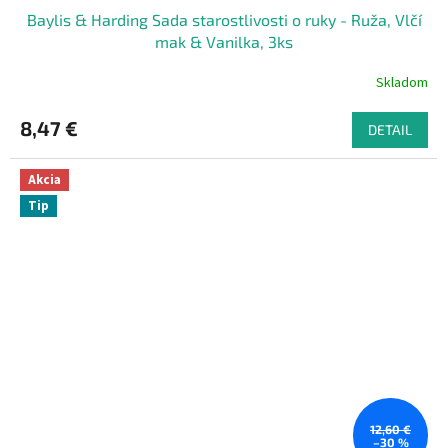
Baylis & Harding Sada starostlivosti o ruky - Ruža, Vlčí
mak & Vanilka, 3ks
Skladom
8,47 €
DETAIL
Akcia
Tip
12,60 €
–30 %