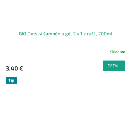
BIO Detský šampón a gél 2 v 1 z ruží , 200ml
Skladom
DETAIL
3,40 €
Tip