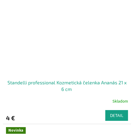
Standelli professional Kozmetická čelenka Ananás 21 x
6 cm ​
Skladom
DETAIL
4 €
Novinka