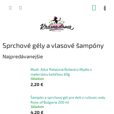
Prejsť
NÁKUP
na
obsah
KOŠÍK
Sprchové gély a vlasové šampóny
Najpredávanejšie
Mudr. Alice Ratajová Botanico Mydlo s
materskou kašičkou 80g
Skladom
2,20 €
Šampón a sprchový gél pre deti z ružovej vody
Rose of Bulgaria 200 ml
Skladom
4,20 €