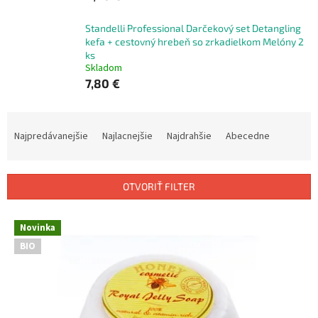
Standelli Professional Darčekový set Detangling
kefa + cestovný hrebeň so zrkadielkom Melóny 2
ks
Skladom
7,80 €
R
a
Najpredávanejšie
Najlacnejšie
Najdrahšie
Abecedne
d
e
n
OTVORIŤ FILTER
i
e
V
p
Novinka
ý
r
BIO
p
o
i
d
s
u
p
k
r