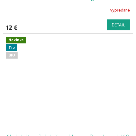
Vypredané
DETAIL
12 €
Novinka
Tip
BIO