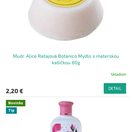
t
o
o
d
v
u
k
t
o
v
Mudr. Alice Ratajová Botanico Mydlo s materskou
kašičkou 80g
Skladom
DETAIL
2,20 €
Novinka
Tip