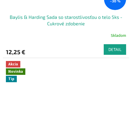
–30 %
Baylis & Harding Sada so starostlivosťou o telo 5ks -
Cukrové zdobenie
Skladom
DETAIL
12,25 €
Akcia
Novinka
Tip