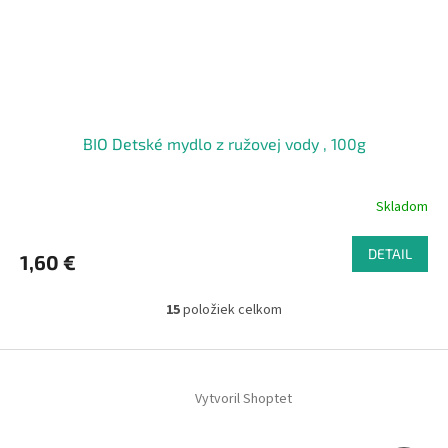
BIO Detské mydlo z ružovej vody , 100g
Skladom
DETAIL
1,60 €
15
položiek celkom
O
v
l
Z
á
á
d
Vytvoril Shoptet
p
a
ä
c
t