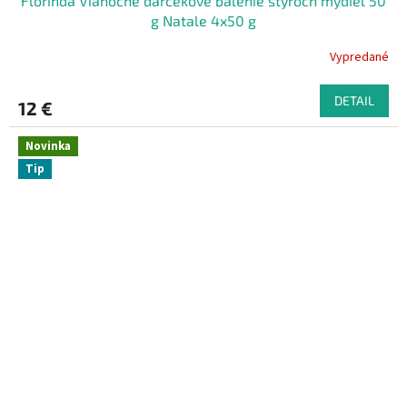
Florinda Vianočné darčekové balenie štyroch mydiel 50
g Natale 4x50 g
Vypredané
DETAIL
12 €
Novinka
Tip