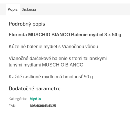
Popis
Diskusia
Podrobný popis
Florinda MUSCHIO BIANCO Balenie mydiel 3 x 50 g
Kúzelné balenie mydiel s Vianočnou vôňou
Vianočné darčekové balenie s tromi talianskymi
tuhými mydlami MUSCHIO BIANCO
Každé rastlinné mydlo má hmotnosť 50 g.
Dodatočné parametre
Kategória
:
Mydla
EAN
:
8054608434325
Z
á