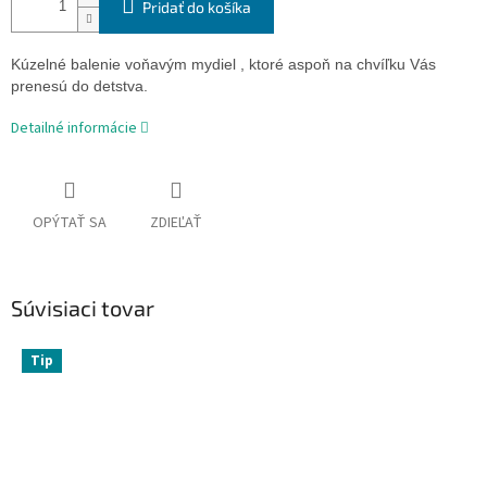
Pridať do košíka
Kúzelné balenie voňavým mydiel , ktoré aspoň na chvíľku Vás
prenesú do detstva.
Detailné informácie
OPÝTAŤ SA
ZDIEĽAŤ
Súvisiaci tovar
Tip