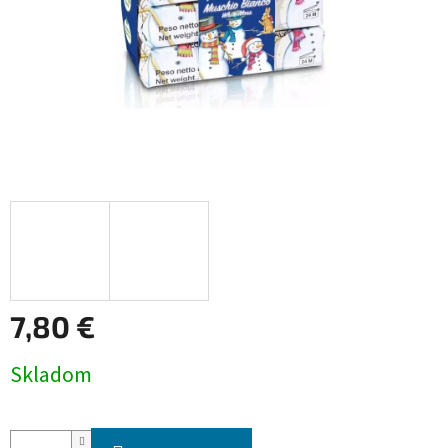
7,80 €
Jednotková
Skladom
cena: