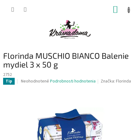
Prejsť
NÁKUP
na
obsah
KOŠÍK
Florinda MUSCHIO BIANCO Balenie
mydiel 3 x 50 g
2752
Priemerné
Neohodnotené
Podrobnosti hodnotenia
Značka:
Florinda
Tip
hodnotenie
produktu
je
0,0
z
5
hviezdičiek.