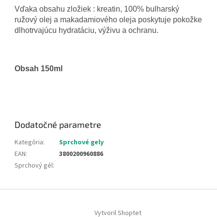
Vďaka obsahu zložiek : kreatin, 100% bulharský
ružový olej a makadamiového oleja poskytuje pokožke
dlhotrvajúcu hydratáciu, výživu a ochranu.
Obsah 150ml
Dodatočné parametre
Kategória
:
Sprchové gely
EAN
:
3800200960886
Sprchový gél
:
Z
á
Vytvoril Shoptet
p