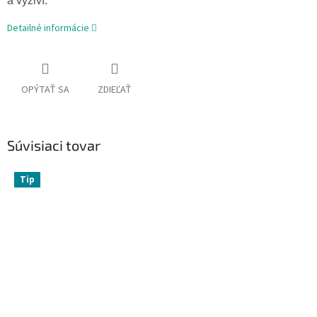
a vyživí.
Detailné informácie
OPÝTAŤ SA
ZDIEĽAŤ
Súvisiaci tovar
Tip