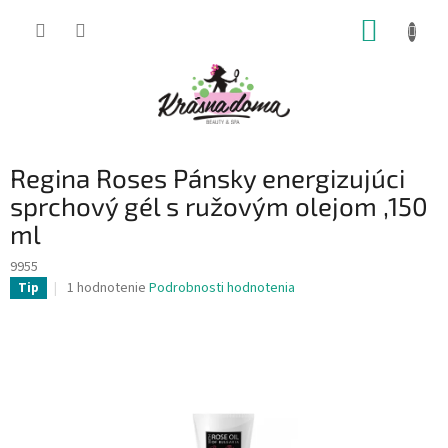
Prejsť
NÁKUP
na
obsah
KOŠÍK
Regina Roses Pánsky energizujúci
sprchový gél s ružovým olejom ,150
ml
9955
Priemerné
1 hodnotenie
Podrobnosti hodnotenia
Tip
hodnotenie
produktu
je
5,0
z
5
hviezdičiek.