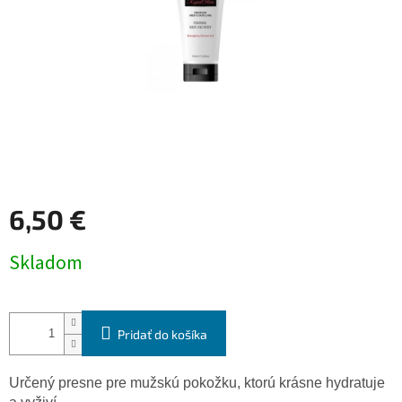
6,50 €
Jednotková
Skladom
cena:
Pridať do košíka
Určený presne pre mužskú pokožku, ktorú krásne hydratuje