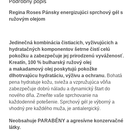
Podrobný popis
Regina Roses Pánsky energizujúci sprchový gél s
ružovým olejom
Jedinečná kombinácia čistiacich, vyživujúcich a
hydratačných komponentov šetrne čistí celú
pokožku a zabezpečuje jej prirodzenú vyváženosť.
Kreatín, 100 % bulharský ružový olej
a makadamový olej poskytujú pokožke
dlhotrvajúcu hydratáciu, výživu a ochranu.
Bohatá
pena hydratuje kožu, svieža a vzpružujúca vôňa
zabezpečuje dobrú náladu a dynamický štart do
nového dňa. Zmeňte vaše sprchovanie na
každodenné potešenie. Sprchový gél je výborný a
vhodný pre každého muža, je antialergický.
Neobsahuje PARABÉNY a agresívne konzervačné
látky.