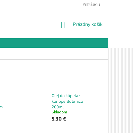
É PODMIENKY
OCHRANA OSOBNÝCH ÚDAJOV
Prihlásenie
VZORKOVÁ PREDAJŇA 
NÁKUPNÝ
Prázdny košík
KOŠÍK
Olej do kúpeľa s
konope Botanico
om
200ml
Skladom
5,30 €