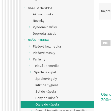
R
AKCIE A NOVINKY
a
Najpre
Akčná ponuka
d
Novinky
e
n
Výhodné baličky
i
Dopredaj zásob
e
V
NAŠA PONUKA
p
BIO
ý
Pleťová kozmetika
r
p
Pleťové masky
o
i
d
Parfémy
s
u
Telová kozmetika
p
k
Sprcha a kúpeľ
r
t
o
Sprchové gely
o
d
Intímna hygiena
v
u
Soľ do kúpeľa
Olej 
k
Peny do kúpeľa
200m
t
Oleje do kúpeľa
o