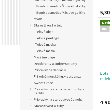
v
Šumivé balistiky a maslové guličky
Bomb cosmetics Šumivé balistiky
5,30
Bomb cosmetics Máslove guličky
Mydla
Novi
Starostlivosť o telo
BIO
Telové oleje
Telové peelingy
Telové mlieka
Telové masla
Masážne oleje
Deodoranty a antiperspiranty
Prípravky na depiláciu
Botan
Prírodné morské hubky a pemzy
mlie
Sweet Grace
Prípravky na starostlivosť o ruky a
nechty
Prípravky na starostlivosť o nohy
4,90
Starostlivosť o zuby