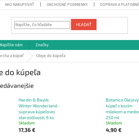
AKO NAKUPOVAŤ
OBCHODNÉ PODMIENKY
DOPRAVA A PLATOBN
HĽADAŤ
Napíšte nám
Značky
rcha a kúpeľ
Oleje do kúpeľa
e do kúpeľa
edávanejšie
Hardin & Baylis
Botanico Olejový
Winter Wonderland -
kúpeľ s kozím
súprava kúpeľovej
mliekom a med
starostlivosti, 6 ks
250 ml
Skladom
Skladom
17,36 €
4,90 €