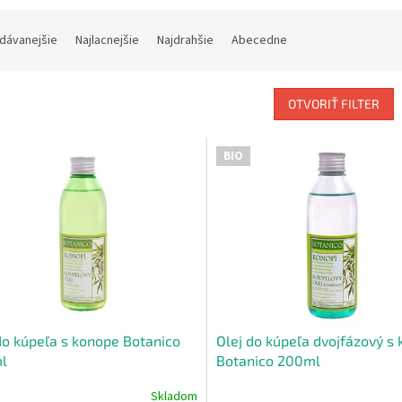
dávanejšie
Najlacnejšie
Najdrahšie
Abecedne
OTVORIŤ FILTER
BIO
do kúpeľa s konope Botanico
Olej do kúpeľa dvojfázový s
l
Botanico 200ml
Skladom