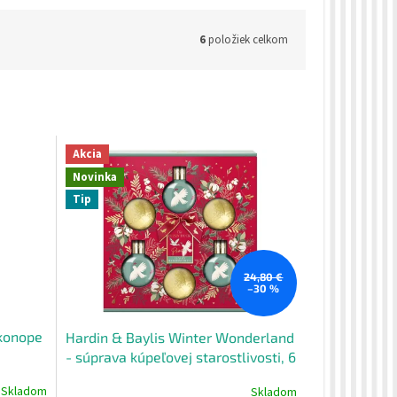
6
položiek celkom
Akcia
Novinka
Tip
24,80 €
–30 %
 konope
Hardin & Baylis Winter Wonderland
- súprava kúpeľovej starostlivosti, 6
ks
Skladom
Skladom