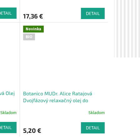
DETAIL
DETAIL
17,36 €
Novinka
BIO
vá Olej
Botanico MUDr. Alice Ratajová
Dvojfázový relaxačný olej do
kúpeľa, 200ml
Skladom
Skladom
DETAIL
DETAIL
5,20 €