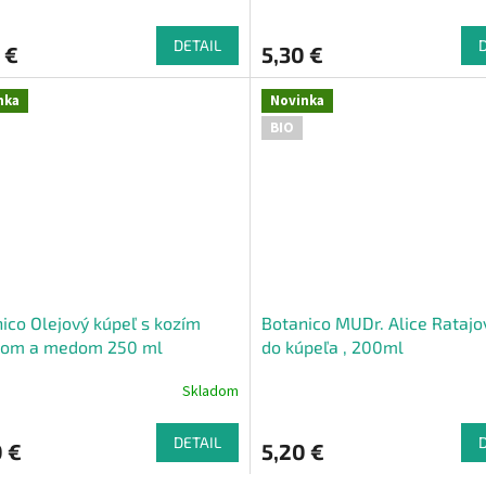
DETAIL
 €
5,30 €
nka
Novinka
BIO
ico Olejový kúpeľ s kozím
Botanico MUDr. Alice Ratajo
kom a medom 250 ml
do kúpeľa , 200ml
Skladom
DETAIL
 €
5,20 €