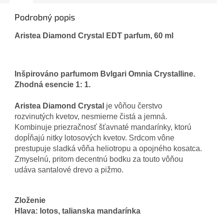
Podrobný popis
Aristea Diamond Crystal EDT parfum, 60 ml
Inšpirováno
parfumom
Bvlgari
Omnia
Crystalline
.
Zhodná
esencie
1
:
1
.
Aristea
Diamond
Crystal
je
vôňou
čerstvo
rozvinutých
kvetov
,
nesmierne
čistá
a
jemná
.
Kombinuje
priezračnosť
šťavnaté
mandarínky
,
ktorú
dopĺňajú
nitky
lotosových
kvetov
.
Srdcom
vône
prestupuje
sladká
vôňa
heliotropu
a
opojného
kosatca
.
Zmyselnú
,
pritom
decentnú
bodku
za
touto vôňou
udáva
santalové drevo
a
pižmo
.
Zloženie
Hlava
:
lotos,
talianska
mandarínka