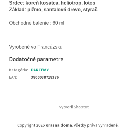
Srdce
:
koreň
kosatca
,
heliotrop
,
lotos
Základ
:
pižmo
,
santalové
drevo
,
styrač
Obchodné balenie : 60
ml
Vyrobené vo Francúzsku
Dodatočné parametre
Kategória
:
PARFÉMY
EAN
:
3800038718376
Z
á
Vytvoril Shoptet
p
ä
t
Copyright 2026
Krasna doma
. Všetky práva vyhradené.
i
e