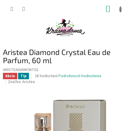
Prejsť
NÁKUP
na
obsah
KOŠÍK
Aristea Diamond Crystal Eau de
Parfum, 60 ml
ARISTEADIAMONT02
Priemerné
28 hodnotení
Podrobnosti hodnotenia
Akcia
Tip
hodnotenie
Značka:
Aristea
produktu
je
4,4
z
5
hviezdičiek.