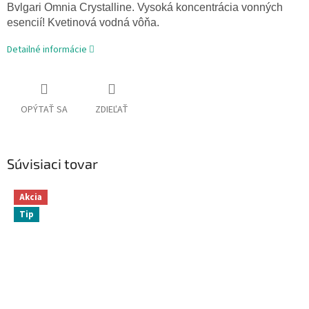
Bvlgari
Omnia
Crystalline
.
Vysoká koncentrácia
vonných
esencií
!
Kvetinová
vodná
vôňa
.
Detailné informácie
OPÝTAŤ SA
ZDIEĽAŤ
Súvisiaci tovar
Akcia
Tip