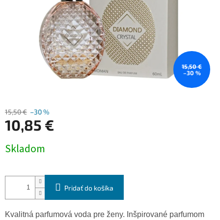
15,50 €
–30 %
15,50 €
–30 %
10,85 €
Jednotková
Skladom
cena:
Pridať do košíka
Kvalitná
parfumová
voda
pre
ženy
.
Inšpirované
parfumom