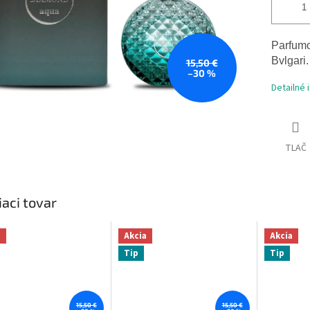
Parfum
Bvlgari
.
15,50 €
–30 %
Detailné 
TLAČ
iaci tovar
a
Akcia
Akcia
Tip
Tip
15,50 €
15,50 €