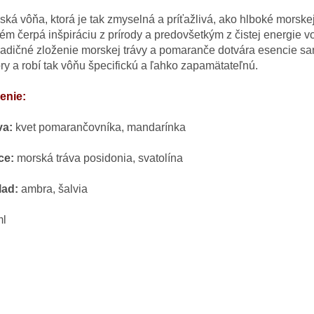
ská
vôňa
,
ktorá je tak
zmyselná
a
príťažlivá
,
ako hlboké
morske
fém
čerpá
inšpiráciu z
prírody
a
predovšetkým
z čistej
energie
v
radičné
zloženie
morskej
trávy
a pomaranče
dotvára
esencie
sa
ry
a robí tak
vôňu
špecifickú
a ľahko
zapamätateľnú
.
ženie
:
va
:
kvet
pomarančovníka
,
mandarínka
ce
:
morská
tráva
posidonia
,
svatolína
lad
:
ambra
,
šalvia
ml