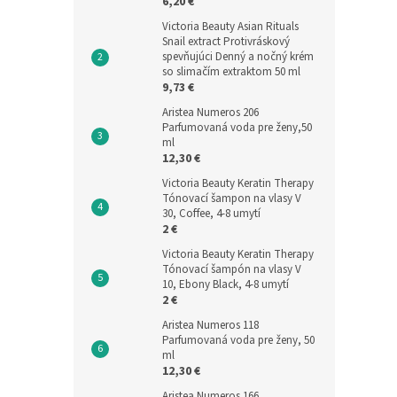
6,20 €
Victoria Beauty Asian Rituals
Snail extract Protivráskový
spevňujúci Denný a nočný krém
so slimačím extraktom 50 ml
9,73 €
Aristea Numeros 206
Parfumovaná voda pre ženy,50
ml
12,30 €
Victoria Beauty Keratin Therapy
Tónovací šampon na vlasy V
30, Coffee, 4-8 umytí
2 €
Victoria Beauty Keratin Therapy
Tónovací šampón na vlasy V
10, Ebony Black, 4-8 umytí
2 €
Aristea Numeros 118
Parfumovaná voda pre ženy, 50
ml
12,30 €
Aristea Numeros 166