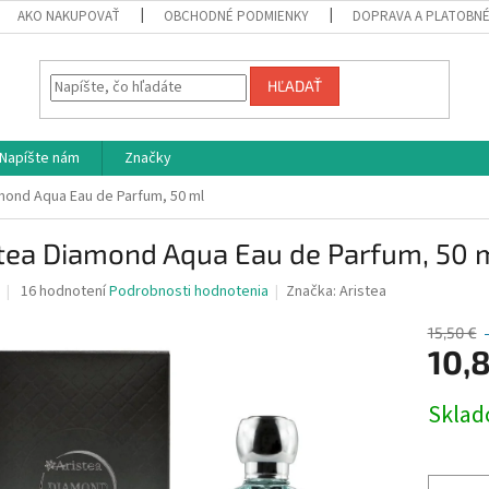
AKO NAKUPOVAŤ
OBCHODNÉ PODMIENKY
DOPRAVA A PLATOBN
HĽADAŤ
Napíšte nám
Značky
mond Aqua Eau de Parfum, 50 ml
stea Diamond Aqua Eau de Parfum, 50 
Priemerné
16 hodnotení
Podrobnosti hodnotenia
Značka:
Aristea
hodnotenie
produktu
15,50 €
je
10,
3,9
z
Jednotk
Skla
5
cena:
hviezdičiek.