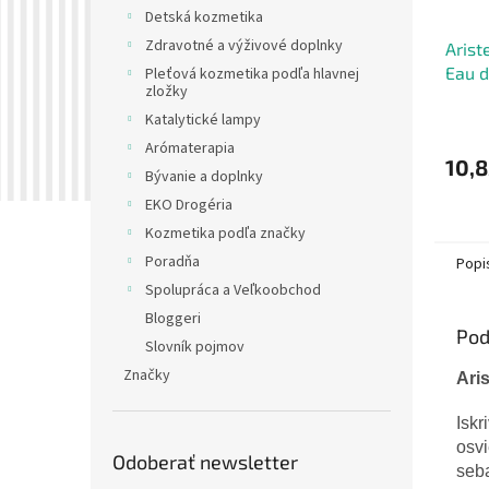
Detská kozmetika
Zdravotné a výživové doplnky
Arist
Eau d
Pleťová kozmetika podľa hlavnej
zložky
Katalytické lampy
Arómaterapia
10,8
Bývanie a doplnky
EKO Drogéria
Kozmetika podľa značky
Poradňa
Popi
Spolupráca a Veľkoobchod
Bloggeri
Pod
Slovník pojmov
Značky
Ari
Iskr
osv
Odoberať newsletter
seb