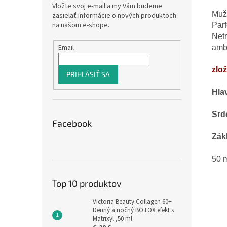
Vložte svoj e-mail a my Vám budeme
Muž
zasielať informácie o nových produktoch
na našom e-shope.
Par
Net
Email
amb
zlo
PRIHLÁSIŤ SA
Hla
Srd
Facebook
Zák
50
Top 10 produktov
Victoria Beauty Collagen 60+
Denný a nočný BOTOX efekt s
Matrixyl ,50 ml