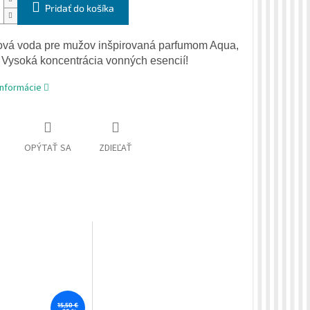
Pridať do košíka
ová voda
pre mužov
inšpirovaná
parfumom
Aqua
,
Vysoká koncentrácia
vonných esencií
!
informácie
OPÝTAŤ SA
ZDIEĽAŤ
15,50 €