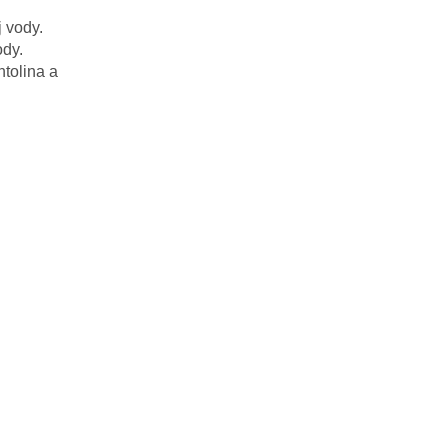
j vody
.
ody
.
ntolina
a