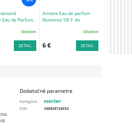
–30 %
Diamond
Aristea Eau de parfum
e Eau de Parfum,
Numeros 110 F do
kabelky, 18 ml
Skladom
Skladom
€
6 €
DETAIL
DETAIL
Dodatočné parametre
Kategória
:
PARFÉMY
EAN
:
380038718352
osa
sti