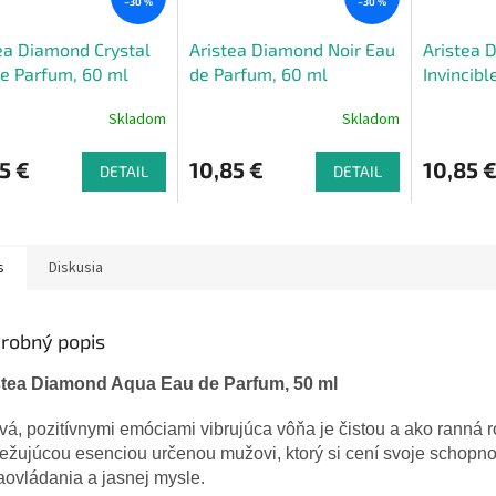
–30 %
–30 %
ea Diamond Crystal
Aristea Diamond Noir Eau
Aristea 
e Parfum, 60 ml
de Parfum, 60 ml
Invincibl
50 ml
Skladom
Skladom
5 €
10,85 €
10,85 
DETAIL
DETAIL
s
Diskusia
robný popis
stea Diamond Aqua Eau de Parfum, 50 ml
ivá
,
pozitívnymi
emóciami
vibrujúca
vôňa je
čistou
a
ako ranná
r
iežujúcou
esenciou
určenou
mužovi
,
ktorý
si
cení
svoje schopno
aovládania
a
jasnej
mysle
.