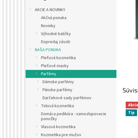
AKCIE A NOVINKY
Akčná ponuka
Novinky
Výhodné baličky
Dopredaj zásob
NAŠA PONUKA
Pleťová kozmetika
Pleťové masky
Parfémy
Dámske parfémy
Súvis
Pánske parfémy
Darčekové sady parfémov
Akci
Telová kozmetika
Tip
Domáca pedikúra - samozlupovacie
ponožky
Vlasová kozmetika
Kozmetika pre mužov