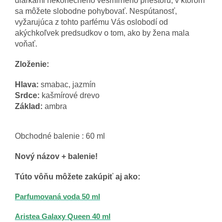
diaľkami nekonečného vesmírneho priestoru, v ktorom
sa môžete slobodne pohybovať. Nespútanosť,
vyžarujúca z tohto parfému Vás oslobodí od
akýchkoľvek predsudkov o tom, ako by žena mala
voňať.
Zloženie:
Hlava:
smabac, jazmín
Srdce:
kašmírové drevo
Základ:
ambra
Obchodné balenie : 60 ml
Nový názov + balenie!
Túto vôňu môžete zakúpiť aj ako:
Parfumovaná voda 50 ml
Aristea Galaxy Queen 40 ml