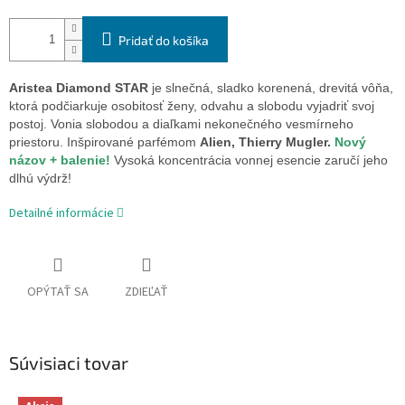
Pridať do košíka
Aristea Diamond STAR
je slnečná, sladko korenená, drevitá vôňa,
ktorá podčiarkuje osobitosť ženy, odvahu a slobodu vyjadriť svoj
postoj. Vonia slobodou a diaľkami nekonečného vesmírneho
priestoru. Inšpirované parfémom
Alien, Thierry Mugler.
Nový
názov + balenie!
Vysoká koncentrácia vonnej esencie zaručí jeho
dlhú výdrž!
Detailné informácie
OPÝTAŤ SA
ZDIEĽAŤ
Súvisiaci tovar