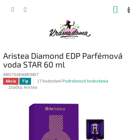
Prejsť
NÁKUP
na
obsah
KOŠÍK
Aristea Diamond EDP Parfémová
voda STAR 60 ml
ARISTEADIAMOND7
Priemerné
17 hodnotení
Podrobnosti hodnotenia
Akcia
Tip
hodnotenie
Značka:
Aristea
produktu
je
4,2
z
5
hviezdičiek.