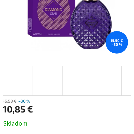
15,50 €
–30 %
15,50 €
–30 %
10,85 €
Jednotková
Skladom
cena: