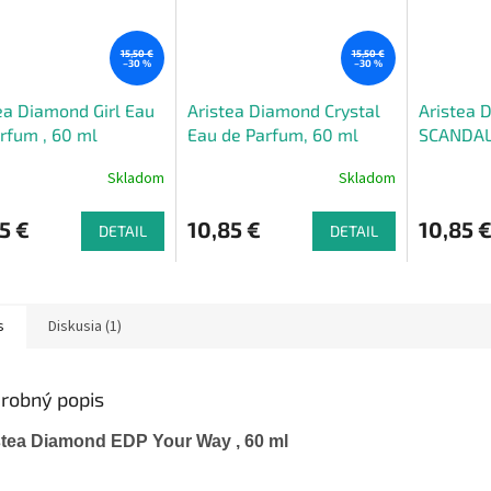
15,50 €
15,50 €
–30 %
–30 %
ea Diamond Girl Eau
Aristea Diamond Crystal
Aristea 
rfum , 60 ml
Eau de Parfum, 60 ml
SCANDAL
Parfum, 
Skladom
Skladom
5 €
10,85 €
10,85 
DETAIL
DETAIL
s
Diskusia (1)
robný popis
stea Diamond EDP Your Way , 60 ml