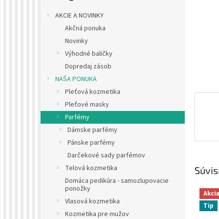
AKCIE A NOVINKY
Akčná ponuka
Novinky
Výhodné baličky
Dopredaj zásob
NAŠA PONUKA
Pleťová kozmetika
Pleťové masky
Parfémy
Dámske parfémy
Pánske parfémy
Darčekové sady parfémov
Telová kozmetika
Súvis
Domáca pedikúra - samozlupovacie
ponožky
Akci
Vlasová kozmetika
Tip
Kozmetika pre mužov