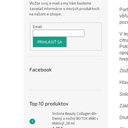
Vložte svoj e-mail a my Vám budeme
zasielať informácie o nových produktoch
Par
na našom e-shope.
vôňa
poz
Email
V te
citr
PRIHLÁSIŤ SA
Pot
opoj
hrej
Facebook
Zlož
Hlav
Srdc
Top 10 produktov
Zákl
Victoria Beauty Collagen 60+
Druh
Denný a nočný BOTOX efekt s
Matrixyl ,50 ml