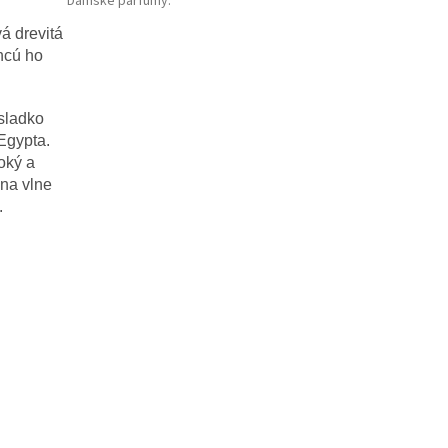
Dámske parfumy
:
á drevitá
hcú ho
 sladko
Egypta.
oký a
 na vlne
.