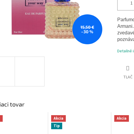
Parfumo
Armani.
15,50 €
–30 %
zvedavé
poznáva
Detailné 
TLAČ
iaci tovar
a
Akcia
Akcia
Tip