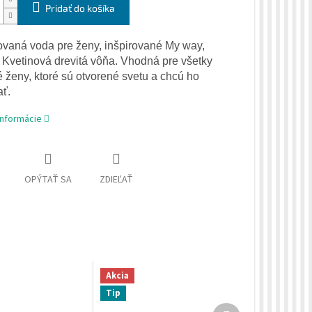
Pridať do košíka
vaná voda pre ženy, inšpirované My way,
 Kvetinová drevitá vôňa. Vhodná pre všetky
 ženy, ktoré sú otvorené svetu a chcú ho
ť.
informácie
OPÝTAŤ SA
ZDIEĽAŤ
Akcia
Tip
Ďalší