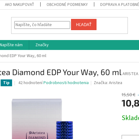
AKO NAKUPOVAŤ
OBCHODNÉ PODMIENKY
DOPRAVA A PLATOBN
HĽADAŤ
Napíšte nám
Značky
mond EDP Your Way, 60 ml
stea Diamond EDP Your Way, 60 ml
ARISTE
Priemerné
42 hodnotení
Podrobnosti hodnotenia
Značka:
Aristea
Tip
hodnotenie
produktu
15,50 €
je
10,
4,0
z
Jednotk
Skla
5
cena:
hviezdičiek.