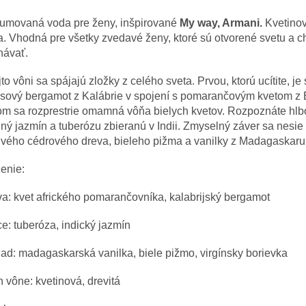
fumovaná voda pre ženy, inšpirované
My way, Armani.
Kvetinov
. Vhodná pre všetky zvedavé ženy, ktoré sú otvorené svetu a c
návať.
jto vôni sa spájajú zložky z celého sveta. Prvou, ktorú ucítite, je
usový bergamot z Kalábrie v spojení s pomarančovým kvetom z 
om sa rozprestrie omamná vôňa bielych kvetov. Rozpoznáte hlb
ný jazmín a tuberózu zbieranú v Indii. Zmyselný záver sa nesie
ivého cédrového dreva, bieleho pižma a vanilky z Madagaskaru
enie:
a: kvet afrického pomarančovníka, kalabrijský bergamot
e: tuberóza, indický jazmín
ad: madagaskarská vanilka, biele pižmo, virgínsky borievka
 vône: kvetinová, drevitá