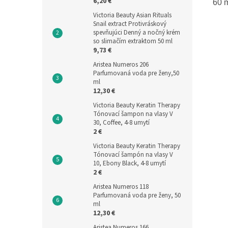
6,20 €
60 
Victoria Beauty Asian Rituals
Snail extract Protivráskový
spevňujúci Denný a nočný krém
so slimačím extraktom 50 ml
9,73 €
Aristea Numeros 206
Parfumovaná voda pre ženy,50
ml
12,30 €
Victoria Beauty Keratin Therapy
Tónovací šampon na vlasy V
30, Coffee, 4-8 umytí
2 €
Victoria Beauty Keratin Therapy
Tónovací šampón na vlasy V
10, Ebony Black, 4-8 umytí
2 €
Aristea Numeros 118
Parfumovaná voda pre ženy, 50
ml
12,30 €
Aristea Numeros 166