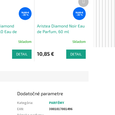
produkt
15,50 €
15,50 €
–30 %
–30 %
Diamond
Aristea Diamond Noir Eau
O Eau de
de Parfum, 60 ml
50 ml
Skladom
Skladom
€
10,85 €
DETAIL
DETAIL
Dodatočné parametre
Kategória
:
PARFÉMY
EAN
:
3801017001496