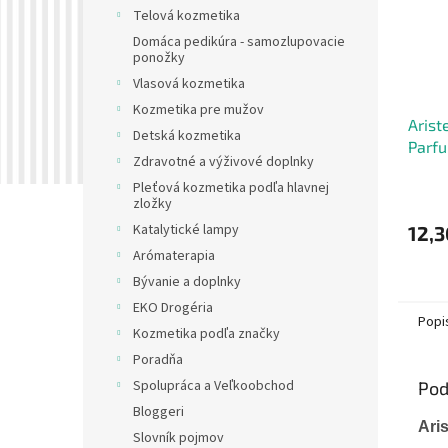
Telová kozmetika
Domáca pedikúra - samozlupovacie
ponožky
Vlasová kozmetika
Kozmetika pre mužov
Arist
Detská kozmetika
Parf
Zdravotné a výživové doplnky
mužo
Pleťová kozmetika podľa hlavnej
zložky
Katalytické lampy
12,3
Arómaterapia
Bývanie a doplnky
EKO Drogéria
Popi
Kozmetika podľa značky
Poradňa
Spolupráca a Veľkoobchod
Pod
Bloggeri
Ari
Slovník pojmov