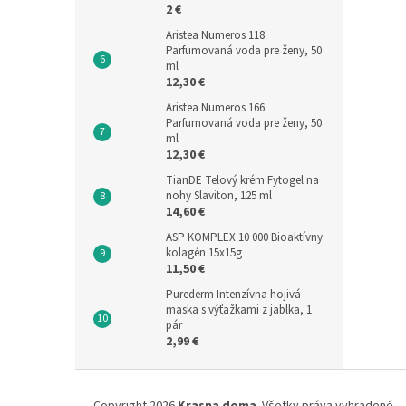
2 €
Aristea Numeros 118
Parfumovaná voda pre ženy, 50
ml
12,30 €
Aristea Numeros 166
Parfumovaná voda pre ženy, 50
ml
12,30 €
TianDE Telový krém Fytogel na
nohy Slaviton, 125 ml
14,60 €
ASP KOMPLEX 10 000 Bioaktívny
kolagén 15x15g
11,50 €
Purederm Intenzívna hojivá
maska s výťažkami z jablka, 1
pár
2,99 €
Z
á
Copyright 2026
Krasna doma
. Všetky práva vyhradené.