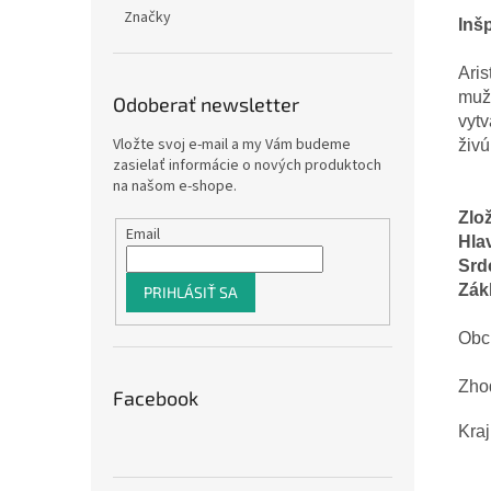
Značky
Inš
Ari
muž
Odoberať newsletter
vytv
Vložte svoj e-mail a my Vám budeme
živú
zasielať informácie o nových produktoch
na našom e-shope.
Zlo
Email
Hla
Srd
Zák
PRIHLÁSIŤ SA
Obc
Zhod
Facebook
Kraj