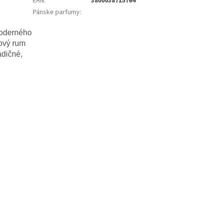
EAN
:
3800038715764
Pánske parfumy
:
moderného
ový rum
adičné,