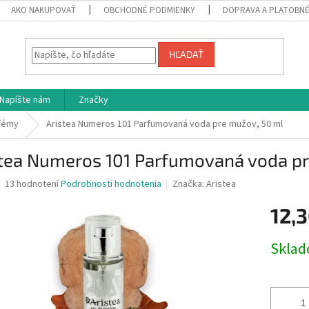
AKO NAKUPOVAŤ
OBCHODNÉ PODMIENKY
DOPRAVA A PLATOBN
HĽADAŤ
Napíšte nám
Značky
fémy
Aristea Numeros 101 Parfumovaná voda pre mužov, 50 ml
stea Numeros 101 Parfumovaná voda pr
Priemerné
13 hodnotení
Podrobnosti hodnotenia
Značka:
Aristea
hodnotenie
produktu
12,3
je
4,5
Jednotk
Skla
z
cena:
5
hviezdičiek.