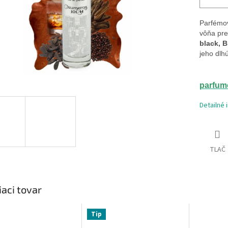
Parfémov
vôňa pr
black, B
jeho dlh
parfum
Detailné 
TLAČ
iaci tovar
Tip