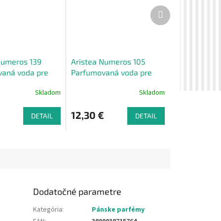
Ďalší
produkt
Numeros 139
Aristea Numeros 105
aná voda pre
Parfumovaná voda pre
0 ml
mužov, 50 ml
Skladom
Skladom
€
12,30 €
DETAIL
DETAIL
Dodatočné parametre
Kategória
:
Pánske parfémy