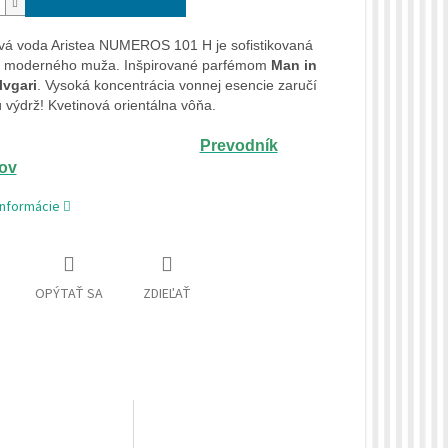
á voda Aristea NUMEROS 101 H je sofistikovaná
e moderného muža. Inšpirované parfémom
Man in
lvgari
. Vysoká koncentrácia vonnej esencie zaručí
ú výdrž! Kvetinová orientálna vôňa.
Prevodník
ov
informácie
OPÝTAŤ SA
ZDIEĽAŤ