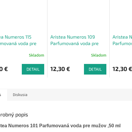
ea Numeros 115
Aristea Numeros 109
Aristea 
umovaná voda pre
Parfumovaná voda pre
Parfumov
v, 50 ml
mužov, 50 ml
mužov, 5
Skladom
Skladom
0 €
12,30 €
12,30 
DETAIL
DETAIL
s
Diskusia
robný popis
stea Numeros 101 Parfumovaná voda pre mužov ,50 ml