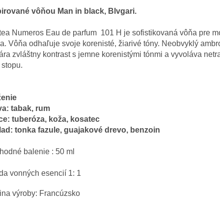
pirované
vôňou
Man in black, Blvgari.
stea Numeros Eau de parfum 101 H je sofistikovaná vôňa pre 
a. Vôňa odhaľuje svoje korenisté,
žiarivé
tóny. Neobvyklý ambr
ára zvláštny kontrast s jemne korenistými tónmi a vyvoláva netr
 stopu.
ženie
va: tabak, rum
ce: tuberóza, koža, kosatec
lad: tonka fazule, guajakové drevo, benzoin
hodné balenie : 50 ml
a vonných esencií 1: 1
ina výroby: Francúzsko