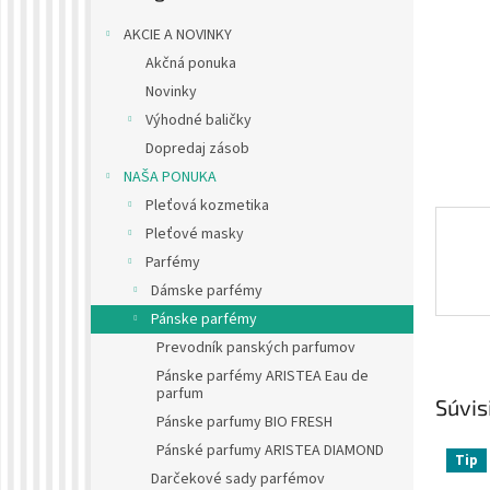
AKCIE A NOVINKY
Akčná ponuka
Novinky
Výhodné baličky
Dopredaj zásob
NAŠA PONUKA
Pleťová kozmetika
Pleťové masky
Parfémy
Dámske parfémy
Pánske parfémy
Prevodník panských parfumov
Pánske parfémy ARISTEA Eau de
parfum
Súvis
Pánske parfumy BIO FRESH
Pánské parfumy ARISTEA DIAMOND
Tip
Darčekové sady parfémov