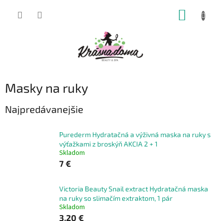
Prejsť
NÁKUP
na
obsah
KOŠÍK
Masky na ruky
Najpredávanejšie
Purederm Hydratačná a výživná maska na ruky s
výťažkami z broskýň AKCIA 2 + 1
Skladom
7 €
Victoria Beauty Snail extract Hydratačná maska
na ruky so slimačím extraktom, 1 pár
Skladom
3,20 €