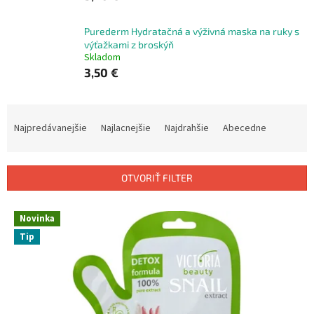
Purederm Hydratačná a výživná maska na ruky s
výťažkami z broskýň
Skladom
3,50 €
R
a
Najpredávanejšie
Najlacnejšie
Najdrahšie
Abecedne
d
e
n
OTVORIŤ FILTER
i
e
V
p
Novinka
ý
r
Tip
p
o
i
d
s
u
p
k
r
t