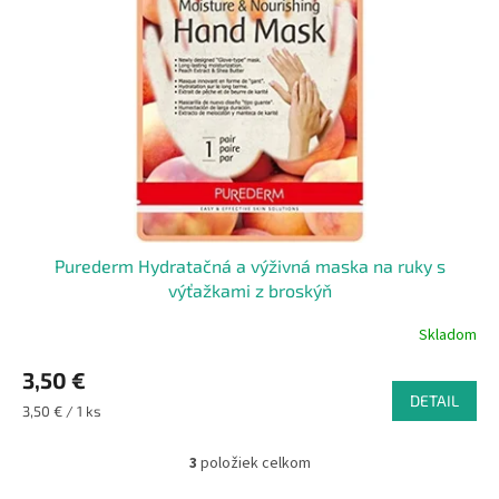
Purederm Hydratačná a výživná maska na ruky s
výťažkami z broskýň
Skladom
3,50 €
DETAIL
Jednotková
3,50 € / 1 ks
cena:
3
položiek celkom
O
v