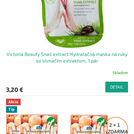
o
o
d
v
u
k
t
o
v
Victoria Beauty Snail extract Hydratačná maska na ruky
so slimačím extraktom, 1 pár
Skladom
DETAIL
3,20 €
Akcia
Tip