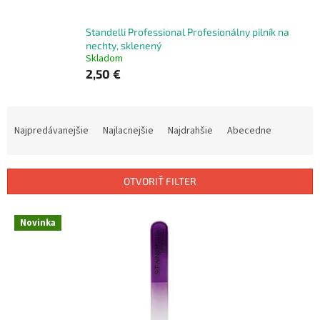
Standelli Professional Profesionálny pilník na
nechty, sklenený
Skladom
2,50 €
R
a
Najpredávanejšie
Najlacnejšie
Najdrahšie
Abecedne
d
e
n
OTVORIŤ FILTER
i
e
V
p
Novinka
ý
r
p
o
i
d
s
u
p
k
r
t