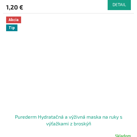
DETAIL
1,20 €
Akcia
Tip
Purederm Hydratačná a výživná maska na ruky s
výťažkami z broskýň
Skladom