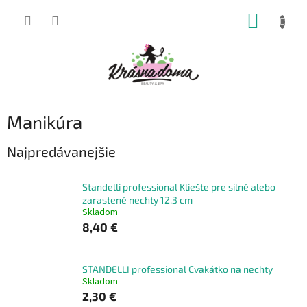
Prejsť
NÁKUP
na
obsah
KOŠÍK
Manikúra
Najpredávanejšie
Standelli professional Kliešte pre silné alebo
zarastené nechty 12,3 cm
Skladom
8,40 €
STANDELLI professional Cvakátko na nechty
Skladom
2,30 €