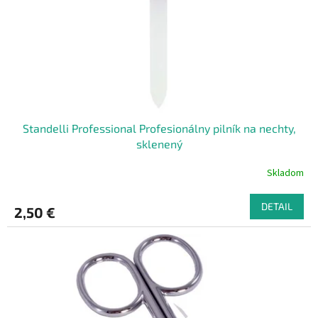
o
o
d
v
u
k
t
o
v
Standelli Professional Profesionálny pilník na nechty,
sklenený
Skladom
DETAIL
2,50 €