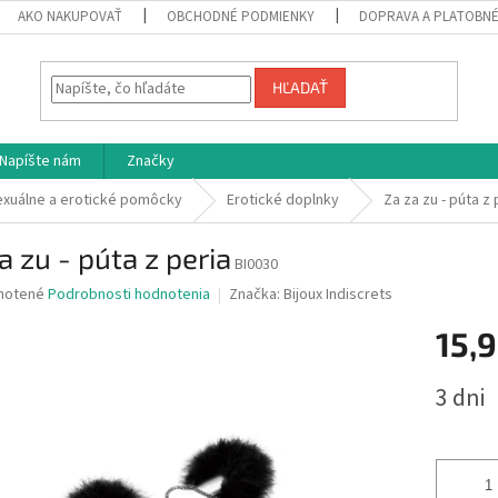
AKO NAKUPOVAŤ
OBCHODNÉ PODMIENKY
DOPRAVA A PLATOBN
HĽADAŤ
Napíšte nám
Značky
exuálne a erotické pomôcky
Erotické doplnky
Za za zu - púta z 
a zu - púta z peria
BI0030
né
notené
Podrobnosti hodnotenia
Značka:
Bijoux Indiscrets
nie
15,
u
Jednotk
3 dni
cena:
iek.