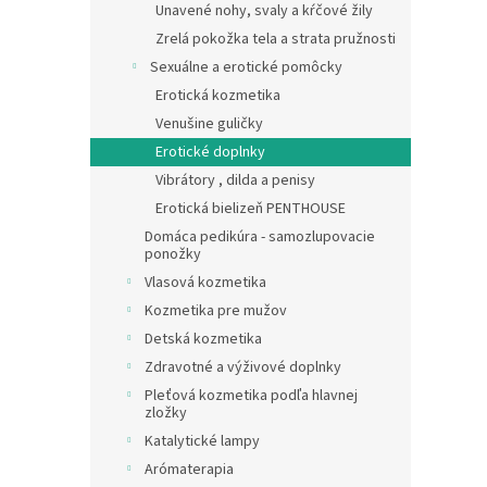
Unavené nohy, svaly a kŕčové žily
Zrelá pokožka tela a strata pružnosti
Sexuálne a erotické pomôcky
Erotická kozmetika
Venušine guličky
Erotické doplnky
Vibrátory , dilda a penisy
Erotická bielizeň PENTHOUSE
Domáca pedikúra - samozlupovacie
ponožky
Vlasová kozmetika
Kozmetika pre mužov
Detská kozmetika
Zdravotné a výživové doplnky
Pleťová kozmetika podľa hlavnej
zložky
Katalytické lampy
Arómaterapia