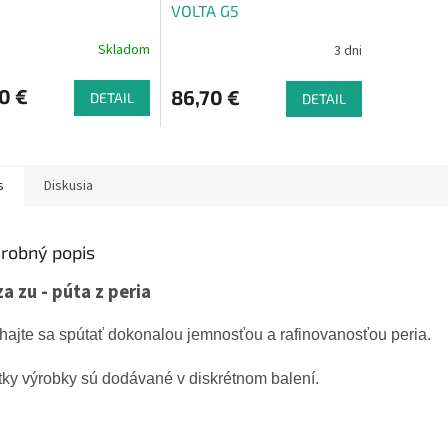
VOLTA G5
Skladom
3 dni
0 €
86,70 €
DETAIL
DETAIL
s
Diskusia
robný popis
za zu - púta z peria
hajte sa
spútať
dokonalou
jemnosťou
a rafinovanosťou peria.
tky
výrobky sú dodávané
v diskrétnom
balení
.