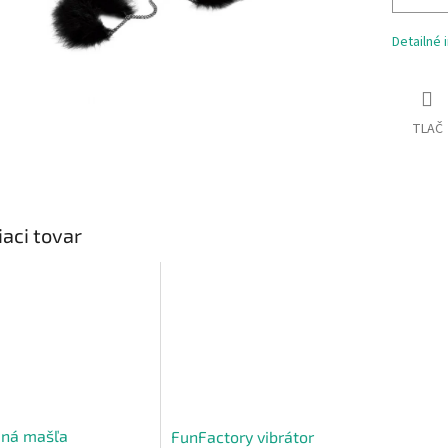
Detailné 
TLAČ
iaci tovar
ená mašľa
FunFactory vibrátor