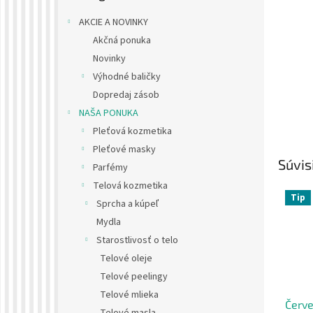
AKCIE A NOVINKY
Akčná ponuka
Novinky
Výhodné baličky
Dopredaj zásob
NAŠA PONUKA
Pleťová kozmetika
Pleťové masky
Súvis
Parfémy
Telová kozmetika
Tip
Sprcha a kúpeľ
Mydla
Starostlivosť o telo
Telové oleje
Telové peelingy
Telové mlieka
Červ