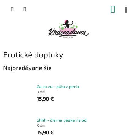
Prejsť
NÁKUP
na
obsah
KOŠÍK
Erotické doplnky
Najpredávanejšie
Za za zu - púta z peria
3 dni
15,90 €
Shhh - čierna páska na oči
3 dni
15,90 €