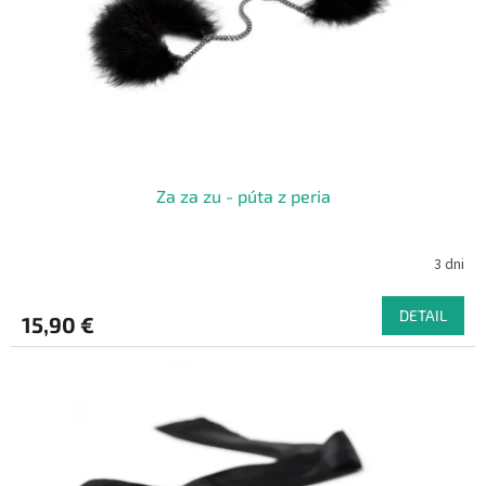
o
o
d
v
u
k
t
o
v
Za za zu - púta z peria
3 dni
DETAIL
15,90 €