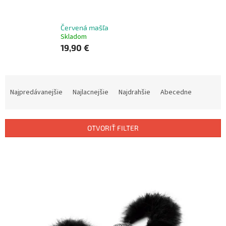
Červená mašľa
Skladom
19,90 €
R
a
Najpredávanejšie
Najlacnejšie
Najdrahšie
Abecedne
d
e
n
OTVORIŤ FILTER
i
e
V
p
ý
r
p
o
i
d
s
u
p
k
r
t