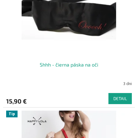
Shhh - čierna páska na oči
3 dni
DETAIL
15,90 €
Tip