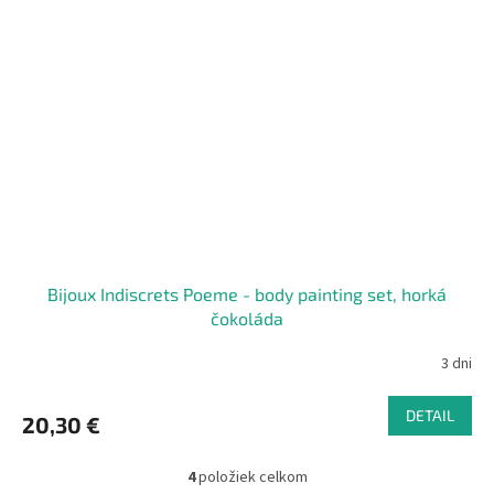
Bijoux Indiscrets Poeme - body painting set, horká
čokoláda
3 dni
DETAIL
20,30 €
4
položiek celkom
O